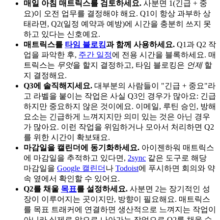
매일 아침 매트릭스를 검토하세요.
사분면 1(긴급 + 중
요)이 오전 업무를 결정해야 해요. Q1이 항상 과부하 상
태라면, Q2(일정 예약과 예방)에 시간을 충분히 쓰지 못
하고 있다는 신호예요.
매트릭스를
타임 블로킹
과 함께 사용하세요.
Q1과 Q2 작
업을 파악한 후,
주간 일정
에 전용 시간을 블록하세요. 매
트릭스는
무엇
을 할지 결정하고, 타임 블로킹은
언제
할
지 결정해요.
Q3에 솔직해지세요.
대부분의 사람들이 "긴급 + 중요"라
고 라벨을 붙이는 작업은 사실 Q3인 경우가 많아요: 긴급
하지만 중요하지 않은 것이에요. 이메일, 루틴 승인, 방해
요소는 긴급하게 느껴지지만 의미 있는 것은 아닌 경우
가 많아요. 이런 작업을 위임하거나 모아서 처리하면 Q2
를 위한 시간이 확보돼요.
마감일을 캘린더에 동기화하세요.
아이젠하워 매트릭스
에 마감일을 추적하고 있다면,
2sync
같은 도구로 해당
마감일을
Google 캘린더
나
Todoist
에 푸시하면 회의와 약
속 옆에서 확인할 수 있어요.
Q2를 채울
목표
를 설정하세요.
사분면 2는 장기적인 성
장이 이루어지는 곳이지만, 방향이 필요해요. 매트릭스
를 목표 트래커에 연결하면 생산적으로 느껴지는 작업이
아니라 실제로 앞으로 나아가는 작업으로 Q2를 채울 수