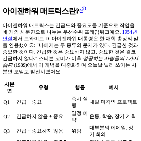
아이젠하워 매트릭스란?
아이젠하워 매트릭스는 긴급도와 중요도를 기준으로 작업을
네 개의 사분면으로 나누는 우선순위 프레임워크예요.
1954년
연설
에서 드와이트 D. 아이젠하워 대통령은 한 대학 총장의 말
을 인용했어요: "나에게는 두 종류의 문제가 있다. 긴급한 것과
중요한 것이다. 긴급한 것은 중요하지 않고, 중요한 것은 결코
긴급하지 않다." 스티븐 코비가 이후
성공하는 사람들의 7가지
습관
(1989)에서 이 개념을 대중화하며 오늘날 널리 쓰이는 사
분면 모델로 발전시켰어요.
사분
유형
행동
예시
면
즉시 실
긴급 + 중요
내일 마감인 프로젝트
Q1
행
일정 예
긴급하지 않음 + 중요
운동, 학습, 장기 계획
Q2
약
대부분의 이메일, 정
긴급 + 중요하지 않음
위임
Q3
기 회의