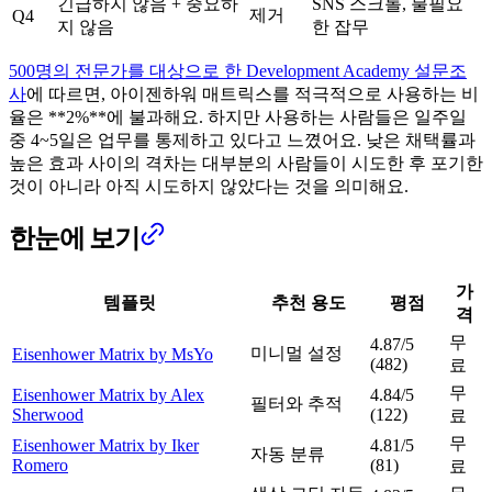
긴급하지 않음 + 중요하
SNS 스크롤, 불필요
제거
Q4
지 않음
한 잡무
500명의 전문가를 대상으로 한 Development Academy 설문조
사
에 따르면, 아이젠하워 매트릭스를 적극적으로 사용하는 비
율은 **2%**에 불과해요. 하지만 사용하는 사람들은 일주일
중 4~5일은 업무를 통제하고 있다고 느꼈어요. 낮은 채택률과
높은 효과 사이의 격차는 대부분의 사람들이 시도한 후 포기한
것이 아니라 아직 시도하지 않았다는 것을 의미해요.
한눈에 보기
가
템플릿
추천 용도
평점
격
무
4.87/5
미니멀 설정
Eisenhower Matrix by MsYo
(482)
료
무
Eisenhower Matrix by Alex
4.84/5
필터와 추적
Sherwood
(122)
료
무
Eisenhower Matrix by Iker
4.81/5
자동 분류
Romero
(81)
료