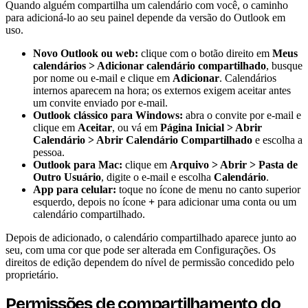
Quando alguém compartilha um calendário com você, o caminho
para adicioná-lo ao seu painel depende da versão do Outlook em
uso.
Novo Outlook ou web:
clique com o botão direito em
Meus
calendários > Adicionar calendário compartilhado
, busque
por nome ou e-mail e clique em
Adicionar
. Calendários
internos aparecem na hora; os externos exigem aceitar antes
um convite enviado por e-mail.
Outlook clássico para Windows:
abra o convite por e-mail e
clique em
Aceitar
, ou vá em
Página Inicial > Abrir
Calendário > Abrir Calendário Compartilhado
e escolha a
pessoa.
Outlook para Mac:
clique em
Arquivo > Abrir > Pasta de
Outro Usuário
, digite o e-mail e escolha
Calendário
.
App para celular:
toque no ícone de menu no canto superior
esquerdo, depois no ícone
+
para adicionar uma conta ou um
calendário compartilhado.
Depois de adicionado, o calendário compartilhado aparece junto ao
seu, com uma cor que pode ser alterada em Configurações. Os
direitos de edição dependem do nível de permissão concedido pelo
proprietário.
Permissões de compartilhamento do