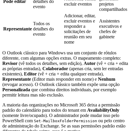
Pode editar
detalhes do
excluir eventos
projetos
evento
compartilhados
Adicionar, editar,
excluir eventos e
Assistentes
Todos os
responder a
executivos e
Representante
detalhes do
solicitações de
chefes de
evento
reunião em seu
gabinete
nome
O Outlook clássico para Windows usa um conjunto de rótulos
diferente, com algumas opções extras. O mapeamento completo:
Revisor
(vê todos os detalhes, sem edição),
Autor
(vê + cria + edita
as próprias entradas),
Colaborador
(apenas cria, sem ler entradas
existentes),
Editor
(vê + cria + edita qualquer entrada),
Representante
(Editor mais responder em nome) e
Nenhum
(revogar acesso). O Outlook clássico também expõe uma opção
Personalizada
que combina direitos individuais, por exemplo
permitir leitura mas não exclusão.
A maioria das organizações no Microsoft 365 deixa a permissão
padrão do calendário para todos do tenant em
AvailabilityOnly
(somente livre/ocupado). O administrador pode mudar isso pelo
PowerShell com
ou pelo centro
Set-MailboxFolderPermission
de administração do Exchange. Se as suas permissões padrão estão