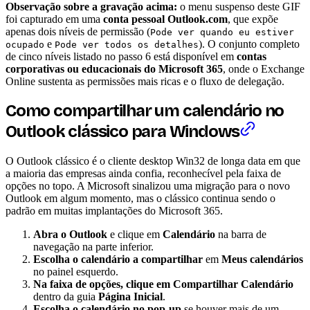
Observação sobre a gravação acima:
o menu suspenso deste GIF
foi capturado em uma
conta pessoal Outlook.com
, que expõe
apenas dois níveis de permissão (
Pode ver quando eu estiver
e
). O conjunto completo
ocupado
Pode ver todos os detalhes
de cinco níveis listado no passo 6 está disponível em
contas
corporativas ou educacionais do Microsoft 365
, onde o Exchange
Online sustenta as permissões mais ricas e o fluxo de delegação.
Como compartilhar um calendário no
Outlook clássico para Windows
O Outlook clássico é o cliente desktop Win32 de longa data em que
a maioria das empresas ainda confia, reconhecível pela faixa de
opções no topo. A Microsoft sinalizou uma migração para o novo
Outlook em algum momento, mas o clássico continua sendo o
padrão em muitas implantações do Microsoft 365.
Abra o Outlook
e clique em
Calendário
na barra de
navegação na parte inferior.
Escolha o calendário a compartilhar
em
Meus calendários
no painel esquerdo.
Na faixa de opções, clique em Compartilhar Calendário
dentro da guia
Página Inicial
.
Escolha o calendário no pop-up
se houver mais de um.