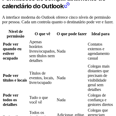
calendário do Outlook
A interface moderna do Outlook oferece cinco níveis de permissão
por pessoa. Cada um controla quanto o destinatário pode ver e fazer.
Nível de
O que vê
O que pode fazer
Ideal para
permissão
Apenas
Pode ver
Contatos
horários
quando eu
externos e
livres/ocupados,
Nada
estiver
agendamento
sem títulos nem
ocupado
casual
detalhes
Colegas mais
distantes que
Títulos de
Pode ver
precisam de
eventos, locais,
Nada
títulos e locais
visibilidade
livre/ocupado
geral sem
detalhes
Pode ver
Colegas de
Tudo o que
todos os
Nada
confiança e
você vê
detalhes
gestores diretos
Colegas que
Todos os
Adicionar, editar,
gerenciam