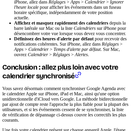
iPhone, allez dans
Réglages
>
Apps
>
Calendrier
>
Ignorer
l'heure locale
pour afficher les événements dans un fuseau
horaire spécifique, indépendamment de votre position
actuelle.
Affichez et masquez rapidement des calendriers
depuis la
barre latérale sur Mac ou la liste
Calendriers
sur iPhone pour
désencombrer votre vue lorsque vous devez vous concentrer.
Définissez des heures d'alerte par défaut
pour recevoir des
notifications cohérentes. Sur iPhone, allez dans
Réglages
>
Apps
>
Calendrier
>
Temps d'alerte par défaut
. Sur Mac,
ouvrez
Calendrier
>
Réglages
>
Alertes
.
Conclusion : allez plus loin avec votre
calendrier synchronisé
Vous savez désormais comment synchroniser Google Agenda avec
le calendrier Apple sur iPhone, iPad et Mac, ainsi qu'une option
unidirectionnelle d'iCloud vers Google. La méthode bidirectionnelle
par ajout de compte reste l'approche la plus fiable pour la plupart des
utilisateurs, et si les événements cessent de se synchroniser, la liste
de vérification de dépannage ci-dessus couvre les correctifs les plus
courants.
Une fois votre calendrier présent sur chaque appareil Apple, l'étape