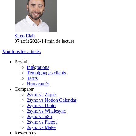
Simo Elalj
07 août 2026
·
14 min de lecture
Voir tous les articles
Produit
Intégrations
Témoignages clients
Tarifs
Nouveautés
Comparer
2sync vs Zapier
2sync vs Notion Calendar
2sync vs Unito
2sync vs Whalesync
2sync vs n8n
2sync vs Pleexy
2sync vs Make
Ressources