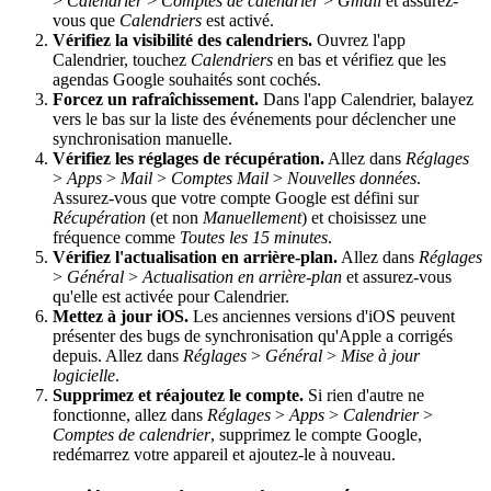
>
Calendrier
>
Comptes de calendrier
>
Gmail
et assurez-
vous que
Calendriers
est activé.
Vérifiez la visibilité des calendriers.
Ouvrez l'app
Calendrier, touchez
Calendriers
en bas et vérifiez que les
agendas Google souhaités sont cochés.
Forcez un rafraîchissement.
Dans l'app Calendrier, balayez
vers le bas sur la liste des événements pour déclencher une
synchronisation manuelle.
Vérifiez les réglages de récupération.
Allez dans
Réglages
>
Apps
>
Mail
>
Comptes Mail
>
Nouvelles données
.
Assurez-vous que votre compte Google est défini sur
Récupération
(et non
Manuellement
) et choisissez une
fréquence comme
Toutes les 15 minutes
.
Vérifiez l'actualisation en arrière-plan.
Allez dans
Réglages
>
Général
>
Actualisation en arrière-plan
et assurez-vous
qu'elle est activée pour Calendrier.
Mettez à jour iOS.
Les anciennes versions d'iOS peuvent
présenter des bugs de synchronisation qu'Apple a corrigés
depuis. Allez dans
Réglages
>
Général
>
Mise à jour
logicielle
.
Supprimez et réajoutez le compte.
Si rien d'autre ne
fonctionne, allez dans
Réglages
>
Apps
>
Calendrier
>
Comptes de calendrier
, supprimez le compte Google,
redémarrez votre appareil et ajoutez-le à nouveau.