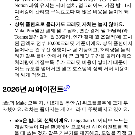
Notion 파워 유저는 서버 설치, 업그레이드, 가끔 밤 11시
디버깅에 관리형 구독료보다 더 많은 비용을 들이게 돼
요.
상위 플랜으로 올라가도 크레딧 자체는 늘지 않아요.
Make Pro(월간 결제 월 21달러, 연간 결제 월 16달러)와
Teams(월간 결제 월 38달러, 연간 결제 월 29달러)에 표시
된 금액도 전부 10,000크레딧 기준이에요. 상위 플랜에서
늘어나는 건 우선 실행이나 팀 기능이고, 처리량을 늘리
려면 같은 플랜 안에서 더 큰 크레딧 구간을 골라야 해요.
처리량이 커질수록 추가 크레딧 비용이 쌓이기 때문에
어느 규모를 넘어서면 셀프 호스팅의 정액 서버 비용이
더 싸게 먹혀요.
2026년 AI 에이전트
n8n과 Make 모두 지난 18개월 동안 AI 워크플로우에 크게 투
자했어요. 격차는 좁아지는 게 아니라 더 뚜렷해지고 있어요.
n8n은 빌더의 선택이에요.
LangChain 네이티브 노드는
개발자들이 다른 환경에서 프로덕션 AI 에이전트를 띄
울 때 쓰는 것과 같은 기본기를 제공해요. 모델을 직접 고