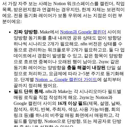
서 가장 자주 보는 사례는 Notion 워크스페이스를 캘린더, 작업
목록, 받은편지함과 연결하는 경우지만, 한계 자체는 보편적이
에요. 전용 동기화 레이어가 보통 우위에 서는 지점은 이런 부
분이에요:
진짜 양방향.
Make에서
Notion과 Google 캘린더
사이의
양방향 동기화를 흉내 내려면 공유 상태도 없이 방향당
하나씩 시나리오 2개가 필요해요. n8n 버전은 상태를 수
동으로 관리하는 워크플로우 2개가 필요하고요. 둘 다 업
데이트에서 경합이 발생할 수 있고, 같은 항목이 양방향
으로 흐르면 중복이나 오래된 행이 남아요. 2sync 같은
동기화 레이어는 양방향을
충돌 해결이 내장된
단일 설
정으로 처리하고, 요금제에 따라 2~5분 주기로 동기화해
요. 단계별
Notion ↔ Google 캘린더 가이드
에 설치부터
끝까지 정리해 뒀어요.
필드 단위 통제.
n8n과 Make는 각 시나리오마다 필드별
매핑 로직을 직접 작성하게 해요. 2sync는 Notion과
Google 캘린더 사이의
16개 이상 필드
(제목, 설명, 날짜,
참석자, 위치, 반복, 주최자, 색상, 사용 가능/바쁨, 회의
링크 등)를 하나의 비주얼 매핑 화면에서 매핑하고, 각
필드를 양방향, Notion으로 단방향, 또는 제공자로 단방