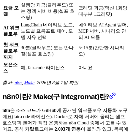
실행당 과금(클라우드) 또
요금 모
크레딧 과금(액션 1회당
는 정액 서버 비용(셀프 호
델
대부분 1크레딧)
스팅)
LangChain 네이티브 노드,
네이티브 AI Agent 빌더,
AI 워크
노드별 프롬프트 제어, 모
MCP 서버, 시나리오 안
플로우
델 자유 선택
의 AI 모듈
첫 워크
30분(클라우드) 또는 반나
5~15분(간단한 시나리
플로우
절(셀프 호스팅)
오)
까지
오픈소
예, fair-code 라이선스
아니요
스
출처:
n8n
,
Make
, 2026년 8월 7일 확인
n8n이란? Make(구 Integromat)란?
n8n
은 소스 코드가 GitHub에 공개된 워크플로우 자동화 도구
예요(fair-code 라이선스). Docker로 자체 서버에 올리는 셀프
호스팅과 벤더가 직접 운영하는 n8n Cloud 중에서 고를 수 있
어요. 공식 카탈로그에는
2,003개 연동
이 올라와 있고, 목록에