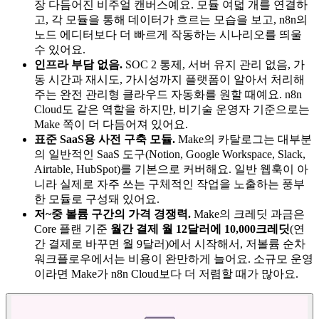
장 다듬어진 비주얼 캔버스예요. 모듈 여덟 개를 연결하
고, 각 모듈을 통해 데이터가 흐르는 모습을 보고, n8n의
노드 에디터보다 더 빠르게 작동하는 시나리오를 띄울
수 있어요.
인프라 부담 없음.
SOC 2 통제, 서버 유지 관리 없음, 가
동 시간과 재시도, 가시성까지 플랫폼이 알아서 처리해
주는 완전 관리형 클라우드 자동화를 원할 때예요. n8n
Cloud도 같은 역할을 하지만, 비기술 운영자 기준으로는
Make 쪽이 더 다듬어져 있어요.
표준 SaaS용 사전 구축 모듈.
Make의 카탈로그는 대부분
의 일반적인 SaaS 도구(Notion, Google Workspace, Slack,
Airtable, HubSpot)를 기본으로 커버해요. 일반 웹훅이 아
니라 실제로 자주 쓰는 구체적인 작업을 노출하는 풍부
한 모듈로 구성돼 있어요.
저~중 볼륨 구간의 가격 경쟁력.
Make의 크레딧 과금은
Core 플랜 기준
월간 결제 월 12달러에 10,000크레딧
(연
간 결제로 바꾸면 월 9달러)에서 시작해서, 저볼륨 순차
워크플로우에서는 비용이 완만하게 늘어요. 소규모 운영
이라면 Make가 n8n Cloud보다 더 저렴할 때가 많아요.