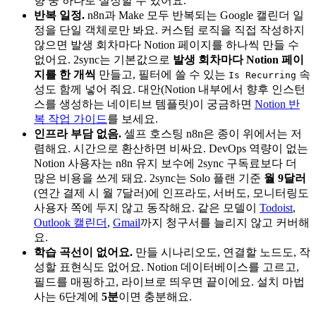
향 중 하나로 설정할 수 있어요.
반복 일정.
n8n과 Make 모두 반복되는 Google 캘린더 일
정을 단일 객체로만 봐요. 커스텀 로직을 직접 작성하지
않으면 발생 회차마다 Notion 페이지를 하나씩 만들 수
없어요. 2sync는 기본값으로
발생 회차마다 Notion 페이
지를 한 개씩
만들고, 필터에 쓸 수 있는
속
Is Recurring
성도 함께 넣어 줘요. 대안(Notion 내부에서 향후 인스턴
스를 생성하는 네이티브 템플릿)이 궁금하면
Notion 반
복 작업 가이드
를 보세요.
인프라 부담 없음.
셀프 호스팅 n8n은 종이 위에서는 저
렴해요. 시간으로 환산하면 비싸요. DevOps 역량이 없는
Notion 사용자는 n8n 유지 보수에 2sync 구독료보다 더
많은 비용을 쓰게 돼요. 2sync는 Solo 플랜 기준
월 9달러
(연간 결제 시 월 7달러)에 인프라도, 서버도, 모니터링도
사용자 쪽에 두지 않고 동작해요. 같은 모델이
Todoist
,
Outlook 캘린더
,
Gmail
까지 청구서를 늘리지 않고 커버해
요.
학습 곡선이 없어요.
만들 시나리오도, 연결할 노드도, 작
성할 표현식도 없어요. Notion 데이터베이스를 고르고,
필드를 매핑하고, 라이브로 띄우면 끝이에요. 설치 마법
사는 6단계에
5분
이면 충분해요.