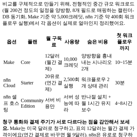
비교를 구체적으로 만들기 위해, 전형적인 중간 규모 워크로드
(월 200건 정도의 일정을 양방향, 8개 필드로 매핑하는 캘린더-
DB 동기화, Make 기준 약 5,000크레딧, n8n 기준 약 400회 워크
플로우 실행)에서 각 옵션이 실제로 얼마인지 정리했어요.
첫 워크
월 구독
옵션
플랜
사용량
숨은 비용
플로우
료
까지
12달러
양방향을 흉내
10,000
Make
Core
(월간 결
내는 시나리오
10~15분
크레딧
제)
2개
20유로
2,500회
워크플로우 2
n8n
Starter
(연간 결
30분
Cloud
실행
개 상태 관리
제)
n8n 셀
서버 성
반나절 설치 +
서버 비
Community
프 호스
능에 따
월 1시간 유지
4~8시간
Edition
용만
팅
라
보수
청구 통화와 결제 주기가 서로 다르다는 점을 감안해서 보세
요.
Make는 미국 달러로 청구하고, 표의 12달러는 월간 결제 가
격이에요(연간 결제로 바꾸면 월 9달러). n8n은 유로로 청구하