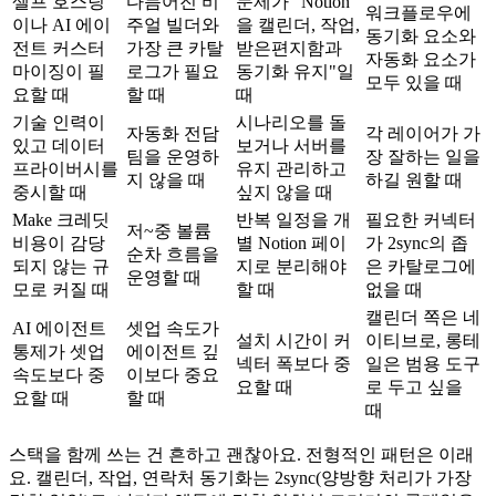
셀프 호스팅
다듬어진 비
문제가 "Notion
워크플로우에
이나 AI 에이
주얼 빌더와
을 캘린더, 작업,
동기화 요소와
전트 커스터
가장 큰 카탈
받은편지함과
자동화 요소가
마이징이 필
로그가 필요
동기화 유지"일
모두 있을 때
요할 때
할 때
때
기술 인력이
시나리오를 돌
자동화 전담
각 레이어가 가
있고 데이터
보거나 서버를
팀을 운영하
장 잘하는 일을
프라이버시를
유지 관리하고
지 않을 때
하길 원할 때
중시할 때
싶지 않을 때
Make 크레딧
반복 일정을 개
필요한 커넥터
저~중 볼륨
비용이 감당
별 Notion 페이
가 2sync의 좁
순차 흐름을
되지 않는 규
지로 분리해야
은 카탈로그에
운영할 때
모로 커질 때
할 때
없을 때
캘린더 쪽은 네
AI 에이전트
셋업 속도가
설치 시간이 커
이티브로, 롱테
통제가 셋업
에이전트 깊
넥터 폭보다 중
일은 범용 도구
속도보다 중
이보다 중요
요할 때
로 두고 싶을
요할 때
할 때
때
스택을 함께 쓰는 건 흔하고 괜찮아요. 전형적인 패턴은 이래
요. 캘린더, 작업, 연락처 동기화는 2sync(양방향 처리가 가장