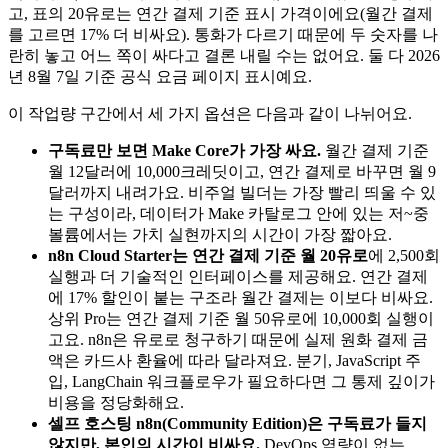
고, 표의 20유로는 연간 결제 기준 표시 가격이에요(월간 결제
를 고르면 17% 더 비싸요). 통화가 다르기 때문에 두 숫자를 나
란히 놓고 어느 쪽이 싸다고 결론 내릴 수는 없어요. 둘 다 2026
년 8월 7일 기준 공식 요금 페이지 표시예요.
이 작업량 구간에서 세 가지 옵션은 다음과 같이 나뉘어요.
구독료만 보면 Make Core가 가장 싸요.
월간 결제 기준
월 12달러에 10,000크레딧이고, 연간 결제로 바꾸면 월 9
달러까지 내려가요. 비주얼 빌더는 가장 빨리 띄울 수 있
는 구성이라, 데이터가 Make 카탈로그 안에 있는 저~중
볼륨에서는 가치 실현까지의 시간이 가장 짧아요.
n8n Cloud Starter는 연간 결제 기준 월 20유로
에 2,500회
실행과 더 기술적인 인터페이스를 제공해요. 연간 결제
에 17% 할인이 붙는 구조라 월간 결제는 이보다 비싸요.
상위 Pro는 연간 결제 기준 월 50유로에 10,000회 실행이
고요. n8n은 유로로 청구하기 때문에 실제 원화 결제 금
액은 카드사 환율에 따라 달라져요. 분기, JavaScript 주
입, LangChain 워크플로우가 필요하다면 그 통제 깊이가
비용을 정당화해요.
셀프 호스팅 n8n(Community Edition)은 구독료가 들지
않지만, 본인의 시간이 비싸요.
DevOps 역량이 없는