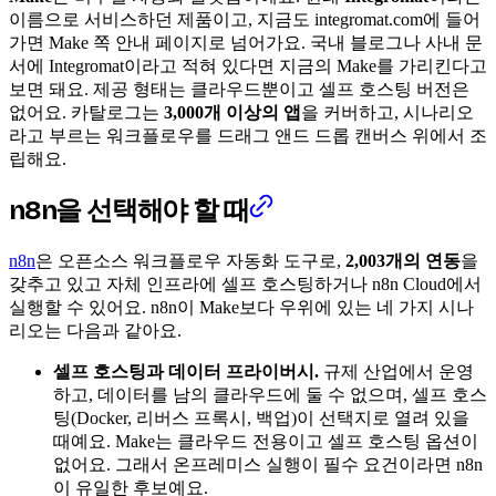
이름으로 서비스하던 제품이고, 지금도 integromat.com에 들어
가면 Make 쪽 안내 페이지로 넘어가요. 국내 블로그나 사내 문
서에 Integromat이라고 적혀 있다면 지금의 Make를 가리킨다고
보면 돼요. 제공 형태는 클라우드뿐이고 셀프 호스팅 버전은
없어요. 카탈로그는
3,000개 이상의 앱
을 커버하고, 시나리오
라고 부르는 워크플로우를 드래그 앤드 드롭 캔버스 위에서 조
립해요.
n8n을 선택해야 할 때
n8n
은 오픈소스 워크플로우 자동화 도구로,
2,003개의 연동
을
갖추고 있고 자체 인프라에 셀프 호스팅하거나 n8n Cloud에서
실행할 수 있어요. n8n이 Make보다 우위에 있는 네 가지 시나
리오는 다음과 같아요.
셀프 호스팅과 데이터 프라이버시.
규제 산업에서 운영
하고, 데이터를 남의 클라우드에 둘 수 없으며, 셀프 호스
팅(Docker, 리버스 프록시, 백업)이 선택지로 열려 있을
때예요. Make는 클라우드 전용이고 셀프 호스팅 옵션이
없어요. 그래서 온프레미스 실행이 필수 요건이라면 n8n
이 유일한 후보예요.