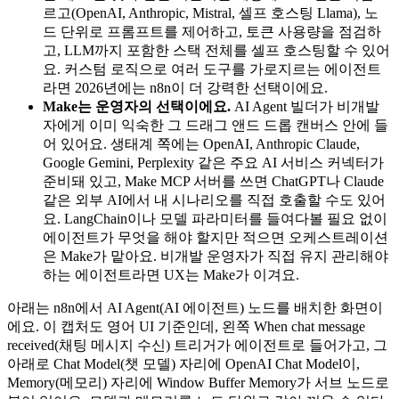
르고(OpenAI, Anthropic, Mistral, 셀프 호스팅 Llama), 노
드 단위로 프롬프트를 제어하고, 토큰 사용량을 점검하
고, LLM까지 포함한 스택 전체를 셀프 호스팅할 수 있어
요. 커스텀 로직으로 여러 도구를 가로지르는 에이전트
라면 2026년에는 n8n이 더 강력한 선택이에요.
Make는 운영자의 선택이에요.
AI Agent 빌더가 비개발
자에게 이미 익숙한 그 드래그 앤드 드롭 캔버스 안에 들
어 있어요. 생태계 쪽에는 OpenAI, Anthropic Claude,
Google Gemini, Perplexity 같은 주요 AI 서비스 커넥터가
준비돼 있고, Make MCP 서버를 쓰면 ChatGPT나 Claude
같은 외부 AI에서 내 시나리오를 직접 호출할 수도 있어
요. LangChain이나 모델 파라미터를 들여다볼 필요 없이
에이전트가 무엇을 해야 할지만 적으면 오케스트레이션
은 Make가 맡아요. 비개발 운영자가 직접 유지 관리해야
하는 에이전트라면 UX는 Make가 이겨요.
아래는 n8n에서 AI Agent(AI 에이전트) 노드를 배치한 화면이
에요. 이 캡처도 영어 UI 기준인데, 왼쪽 When chat message
received(채팅 메시지 수신) 트리거가 에이전트로 들어가고, 그
아래로 Chat Model(챗 모델) 자리에 OpenAI Chat Model이,
Memory(메모리) 자리에 Window Buffer Memory가 서브 노드로