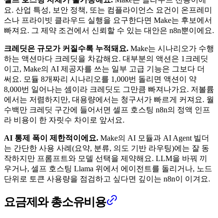
요. 산업 특성, 보안 정책, 또는 컴플라이언스 요건이 온프레미
스나 프라이빗 클라우드 실행을 요구한다면 Make는 후보에서
빠져요. 그 제약 조건에서 신뢰할 수 있는 대안은 n8n뿐이에요.
크레딧은 규모가 커질수록 누적돼요.
Make는 시나리오가 수행
하는 액션마다 크레딧을 차감해요. 대부분의 액션은 1크레딧
이고, Make의 AI 제공자를 쓰는 일부 고급 기능은 그보다 더
써요. 모듈 8개짜리 시나리오를 1,000번 돌리면 액션이 약
8,000번 일어나는 셈이라 크레딧도 그만큼 빠져나가요. 저볼륨
에서는 저렴하지만, 대용량에서는 청구서가 빠르게 커져요. 월
수백만 크레딧 구간에 들어서면 셀프 호스팅 n8n의 정액 인프
라 비용이 한 자릿수 차이로 앞서요.
AI 통제 폭이 제한적이에요.
Make의 AI 모듈과 AI Agent 빌더
는 간단한 사용 사례(요약, 분류, 의도 기반 라우팅)에는 잘 동
작하지만 프롬프트와 모델 선택을 제약해요. LLM을 바꿔 끼
우거나, 셀프 호스팅 Llama 위에서 에이전트를 돌리거나, 노드
단위로 토큰 사용량을 점검하고 싶다면 깊이는 n8n이 이겨요.
요금제와 총소유비용