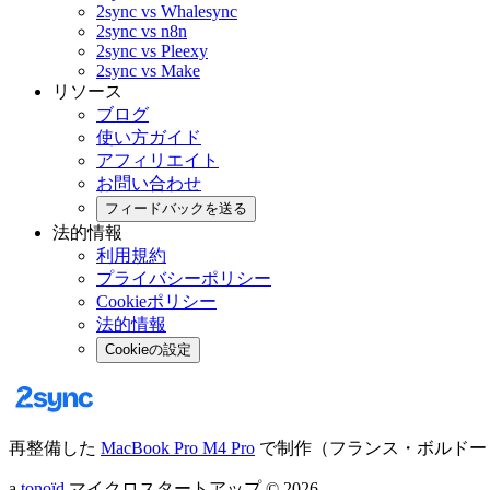
2sync vs Whalesync
2sync vs n8n
2sync vs Pleexy
2sync vs Make
リソース
ブログ
使い方ガイド
アフィリエイト
お問い合わせ
フィードバックを送る
法的情報
利用規約
プライバシーポリシー
Cookieポリシー
法的情報
Cookieの設定
再整備した
MacBook Pro M4 Pro
で制作（フランス・ボルドー
a
tonoïd
マイクロスタートアップ
©
2026