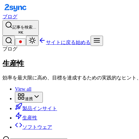
ブログ
記事を検索...
⌘K
サイトに戻る
始める
ブログ
生産性
効率を最大限に高め、目標を達成するための実践的なヒント
View all
連携
製品インサイト
生産性
ソフトウェア