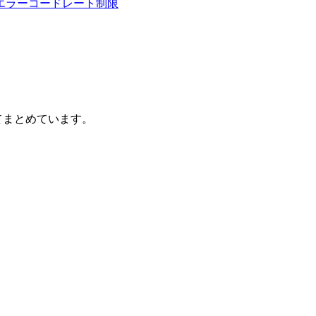
エラーコード
レート制限
てまとめています。