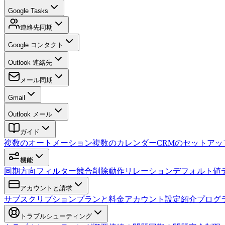
Google Tasks
連絡先同期
Google コンタクト
Outlook 連絡先
メール同期
Gmail
Outlook メール
ガイド
複数のオートメーション
複数のカレンダー
CRMのセットアッ
機能
同期方向
フィルター
競合
削除動作
リレーション
デフォルト値
アカウントと請求
サブスクリプション
プランと料金
アカウント設定
紹介プログ
トラブルシューティング