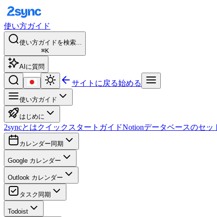
使い方ガイド
使い方ガイドを検索...
⌘K
AIに質問
サイトに戻る
始める
使い方ガイド
はじめに
2syncとは
クイックスタートガイド
Notionデータベースのセ
カレンダー同期
Google カレンダー
Outlook カレンダー
タスク同期
Todoist