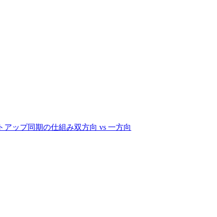
ットアップ
同期の仕組み
双方向 vs 一方向