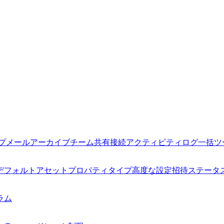
プ
メールアーカイブ
チーム
共有接続
アクティビティログ
一括ツ
デフォルトアセット
プロパティタイプ
高度な設定
招待
ステータ
ラム