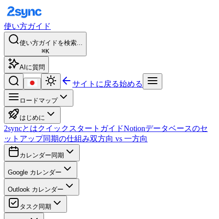
使い方ガイド
使い方ガイドを検索...
⌘K
AIに質問
サイトに戻る
始める
ロードマップ
はじめに
2syncとは
クイックスタートガイド
Notionデータベースのセ
ットアップ
同期の仕組み
双方向 vs 一方向
カレンダー同期
Google カレンダー
Outlook カレンダー
タスク同期