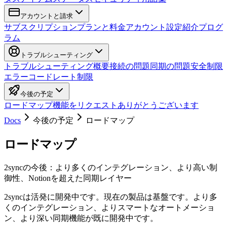
アカウントと請求
サブスクリプション
プランと料金
アカウント設定
紹介プログ
ラム
トラブルシューティング
トラブルシューティング概要
接続の問題
同期の問題
安全制限
エラーコード
レート制限
今後の予定
ロードマップ
機能をリクエスト
ありがとうございます
Docs
今後の予定
ロードマップ
ロードマップ
2syncの今後：より多くのインテグレーション、より高い制
御性、Notionを超えた同期レイヤー
2syncは活発に開発中です。現在の製品は基盤です。より多
くのインテグレーション、よりスマートなオートメーショ
ン、より深い同期機能が既に開発中です。