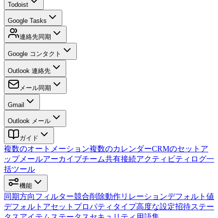
Todoist
Google Tasks
連絡先同期
Google コンタクト
Outlook 連絡先
メール同期
Gmail
Outlook メール
ガイド
複数のオートメーション
複数のカレンダー
CRMのセットア
ップ
メールアーカイブ
チーム
共有接続
アクティビティログ
一
括ツール
機能
同期方向
フィルター
競合
削除動作
リレーション
デフォルト値
デフォルトアセット
プロパティタイプ
高度な設定
招待
ステー
タス
アイテムステータス
セキュリティ
用語集