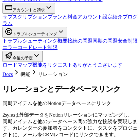
アカウントと請求
サブスクリプション
プランと料金
アカウント設定
紹介プログ
ラム
トラブルシューティング
トラブルシューティング概要
接続の問題
同期の問題
安全制限
エラーコード
レート制限
今後の予定
ロードマップ
機能をリクエスト
ありがとうございます
Docs
機能
リレーション
リレーションとデータベースリンク
同期アイテムを他のNotionデータベースにリンク
2syncは外部データをNotionリレーションにマッピングし、
同期アイテムと他のデータベース間の強力な接続を実現しま
す。カレンダーの参加者をコンタクトに、タスクをプロジェ
クトに、メールをCRMレコードにリンクできます。