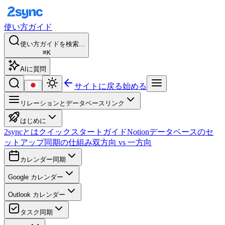
使い方ガイド
使い方ガイドを検索...
⌘K
AIに質問
サイトに戻る
始める
リレーションとデータベースリンク
はじめに
2syncとは
クイックスタートガイド
Notionデータベースのセ
ットアップ
同期の仕組み
双方向 vs 一方向
カレンダー同期
Google カレンダー
Outlook カレンダー
タスク同期