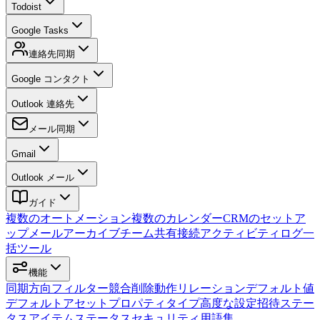
Todoist
Google Tasks
連絡先同期
Google コンタクト
Outlook 連絡先
メール同期
Gmail
Outlook メール
ガイド
複数のオートメーション
複数のカレンダー
CRMのセットア
ップ
メールアーカイブ
チーム
共有接続
アクティビティログ
一
括ツール
機能
同期方向
フィルター
競合
削除動作
リレーション
デフォルト値
デフォルトアセット
プロパティタイプ
高度な設定
招待
ステー
タス
アイテムステータス
セキュリティ
用語集