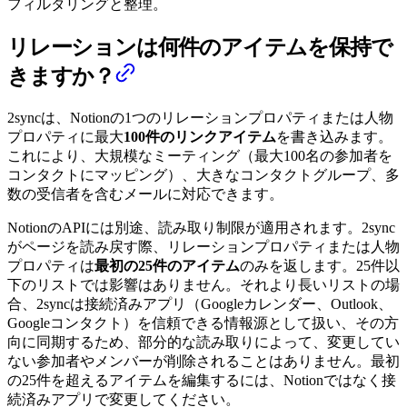
フィルタリングと整理。
リレーションは何件のアイテムを保持で
きますか？
2syncは、Notionの1つのリレーションプロパティまたは人物
プロパティに最大
100件のリンクアイテム
を書き込みます。
これにより、大規模なミーティング（最大100名の参加者を
コンタクトにマッピング）、大きなコンタクトグループ、多
数の受信者を含むメールに対応できます。
NotionのAPIには別途、読み取り制限が適用されます。2sync
がページを読み戻す際、リレーションプロパティまたは人物
プロパティは
最初の25件のアイテム
のみを返します。25件以
下のリストでは影響はありません。それより長いリストの場
合、2syncは接続済みアプリ（Googleカレンダー、Outlook、
Googleコンタクト）を信頼できる情報源として扱い、その方
向に同期するため、部分的な読み取りによって、変更してい
ない参加者やメンバーが削除されることはありません。最初
の25件を超えるアイテムを編集するには、Notionではなく接
続済みアプリで変更してください。