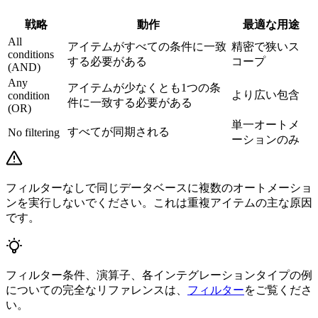
戦略
動作
最適な用途
All
アイテムがすべての条件に一致
精密で狭いス
conditions
する必要がある
コープ
(AND)
Any
アイテムが少なくとも1つの条
より広い包含
condition
件に一致する必要がある
(OR)
単一オートメ
すべてが同期される
No filtering
ーションのみ
フィルターなしで同じデータベースに複数のオートメーショ
ンを実行しないでください。これは重複アイテムの主な原因
です。
フィルター条件、演算子、各インテグレーションタイプの例
についての完全なリファレンスは、
フィルター
をご覧くださ
い。