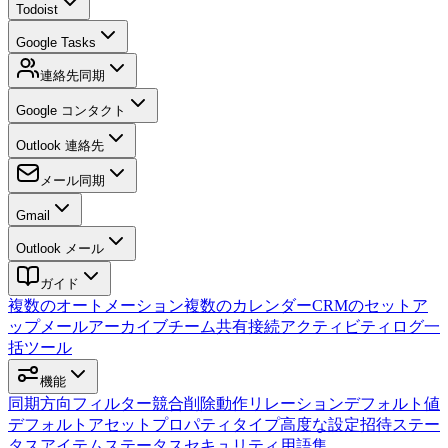
Todoist
Google Tasks
連絡先同期
Google コンタクト
Outlook 連絡先
メール同期
Gmail
Outlook メール
ガイド
複数のオートメーション
複数のカレンダー
CRMのセットア
ップ
メールアーカイブ
チーム
共有接続
アクティビティログ
一
括ツール
機能
同期方向
フィルター
競合
削除動作
リレーション
デフォルト値
デフォルトアセット
プロパティタイプ
高度な設定
招待
ステー
タス
アイテムステータス
セキュリティ
用語集