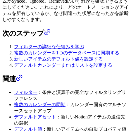
ムがSynced、Ignored、Removedのいずれかを確認できるよう
にしてください。これにより、どのオートメーションがアイ
テムを所有しているか、なぜ間違った状態になったかを診断
しやすくなります。
次のステップ
フィルターの詳細な仕組みを学ぶ
複数のカレンダーを1つのデータベースに同期する
新しいアイテムのデフォルト値を設定する
デフォルトカレンダーまたはリストを設定する
関連
フィルター
：条件と演算子の完全なフィルタリングリ
ファレンス
複数のカレンダーの同期
：カレンダー固有のマルチソ
ースセットアップ
デフォルトアセット
：新しいNotionアイテムの送信先
の選択
デフォルト値
：新しいアイテムへの自動プロパティ値