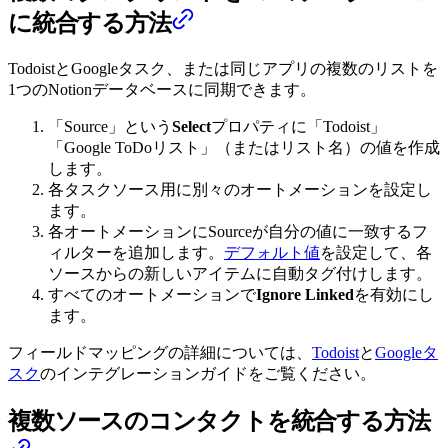
に統合する方法
TodoistとGoogleタスク、または同じアプリの複数のリストを
1つのNotionデータベースに同期できます。
「Source」という
Select
プロパティに「Todoist」
「Google ToDoリスト」（またはリスト名）の値を作成
します。
各タスクソース用に別々のオートメーションを設定し
ます。
各オートメーションにSourceが自分の値に一致するフ
ィルターを追加します。
デフォルト値
を設定して、各
ソースからの新しいアイテムに自動タグ付けします。
すべてのオートメーションで
Ignore Linked
を有効にし
ます。
フィールドマッピングの詳細については、
Todoist
と
Googleタ
スク
のインテグレーションガイドをご覧ください。
複数ソースのコンタクトを統合する方法