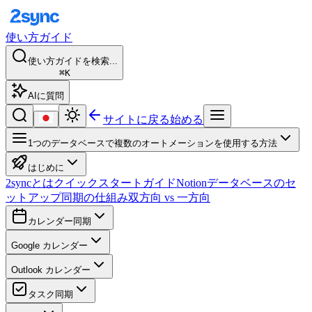
使い方ガイド
使い方ガイドを検索...
⌘K
AIに質問
サイトに戻る
始める
1つのデータベースで複数のオートメーションを使用する方法
はじめに
2syncとは
クイックスタートガイド
Notionデータベースのセ
ットアップ
同期の仕組み
双方向 vs 一方向
カレンダー同期
Google カレンダー
Outlook カレンダー
タスク同期