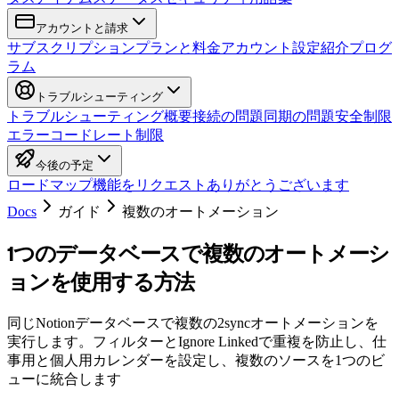
アカウントと請求
サブスクリプション
プランと料金
アカウント設定
紹介プログ
ラム
トラブルシューティング
トラブルシューティング概要
接続の問題
同期の問題
安全制限
エラーコード
レート制限
今後の予定
ロードマップ
機能をリクエスト
ありがとうございます
Docs
ガイド
複数のオートメーション
1つのデータベースで複数のオートメーシ
ョンを使用する方法
同じNotionデータベースで複数の2syncオートメーションを
実行します。フィルターとIgnore Linkedで重複を防止し、仕
事用と個人用カレンダーを設定し、複数のソースを1つのビ
ューに統合します