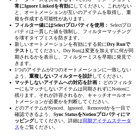
常にIgnore Linkedを有効に
してください。これがない
と、オートメーションが互いのアイテムを取得し、重
複を作成する可能性があります。
フィルター値にはSelectプロパティを使用：
Selectプロ
パティは一貫した値を強制し、フィルターマッチング
を壊すタイプミスを防ぎます。
新しいオートメーションを有効にする前に
Dry Runで
テスト
してください。Dry Runは変更を加えずに何が同
期されるかを表示し、フィルターミスを早期に発見で
きます。
1つのアイテムが2つのオートメーションに一致しない
よう、
重複しないフィルターを設計
してください。
マッチしないアイテムへの対応を計画：
どのフィルタ
ーにもマッチしないアイテムは同期されずにNotionに
残ります。それが許容されるか、キャッチオールオー
トメーションが必要かを判断してください。
どのアイテムがSynced、Ignored、Removedかを一目で
確認できるよう、
Sync StatusをNotionプロパティにマ
ッピング
してください。詳細は
同期アイテムステータ
ス
をご覧ください。