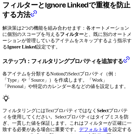
フィルターとIgnore Linkedで重複を防止
する方法
解決策は2つの機能を組み合わせます：各オートメーション
に個別のスコープを与える
フィルター
と、既に別のオートメ
ーションが管理しているアイテムをスキップするよう指示す
る
Ignore Linked
設定です。
ステップ1：フィルタリングプロパティを追加する
各アイテムを分類するNotionのSelectプロパティ（例：
「Type」や「Source」）を作成します。「Work」
「Personal」や特定のカレンダー名などの値を設定します。
フィルタリングにはTextプロパティではなく
Select
プロパテ
ィを使用してください。Selectプロパティはタイプミスを防
ぎ、一貫した値を保証します。これはフィルターが正確に一
致する必要がある場合に重要です。
デフォルト値
を設定する