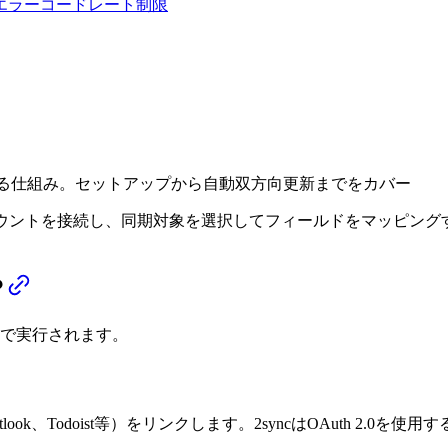
エラーコード
レート制限
oistを同期する仕組み。セットアップから自動双方向更新までをカバー
。アカウントを接続し、同期対象を選択してフィールドをマッピング
？
動で実行されます。
tlook、Todoist等）をリンクします。2syncはOAuth 2