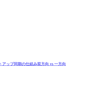
ットアップ
同期の仕組み
双方向 vs 一方向