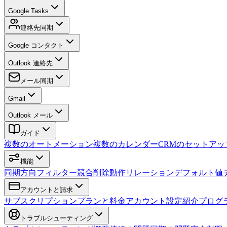
Google Tasks
連絡先同期
Google コンタクト
Outlook 連絡先
メール同期
Gmail
Outlook メール
ガイド
複数のオートメーション
複数のカレンダー
CRMのセットアッ
機能
同期方向
フィルター
競合
削除動作
リレーション
デフォルト値
アカウントと請求
サブスクリプション
プランと料金
アカウント設定
紹介プログ
トラブルシューティング