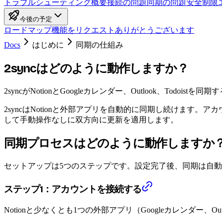
トラブルシューティング概要
接続の問題
同期の問題
安全制限
今後の予定
ロードマップ
機能をリクエスト
ありがとうございます
Docs
はじめに
同期の仕組み
2syncはどのように動作しますか？
2syncがNotionとGoogleカレンダー、Outlook、Tod
2syncはNotionと外部アプリを自動的に同期し続けます
して手動操作なしに双方向に更新を適用します。
同期プロセスはどのように動作しますか
セットアップは5つのステップです。設定完了後、同期は自
ステップ1：アカウントを接続する
Notionと少なくとも1つの外部アプリ（Googleカレンダー、Ou