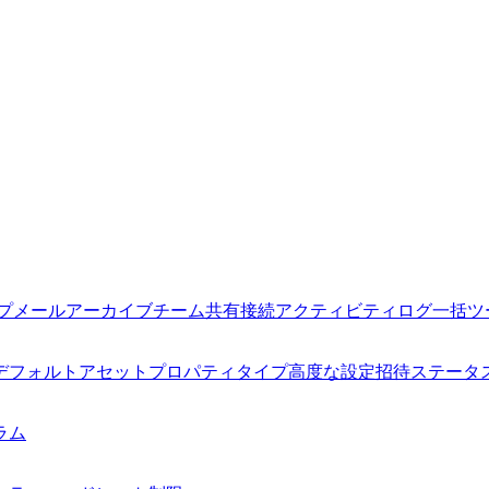
プ
メールアーカイブ
チーム
共有接続
アクティビティログ
一括ツ
デフォルトアセット
プロパティタイプ
高度な設定
招待
ステータ
ラム