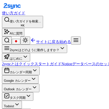
使い方ガイド
使い方ガイドを検索...
⌘K
AIに質問
サイトに戻る
始める
2syncはどのように動作しますか？
はじめに
2syncとは
クイックスタートガイド
Notionデータベースのセ
カレンダー同期
Google カレンダー
Outlook カレンダー
タスク同期
Todoist