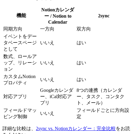
Notionカレンダ
機能
2sync
ー / Notion to
Calendar
同期方向
一方向
双方向
イベントをデー
タベースページ
いいえ
はい
として
数式、ロールア
ップ、リレーシ
いいえ
はい
ョン
カスタムNotion
いいえ
はい
プロパティ
Googleカレンダ
8つの連携（カレンダ
対応アプリ
ー、iCal対応ア
ー、タスク、コンタク
プリ
ト、メール）
フィールドマッ
フィールドごとに方向設
いいえ
ピング制御
定
詳細な比較は、
2sync vs. Notionカレンダー：完全比較
をお読