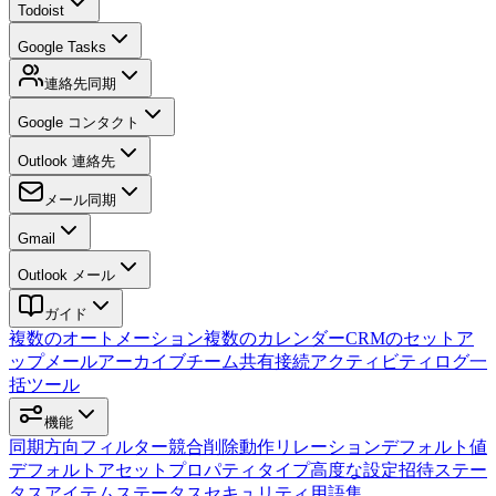
Todoist
Google Tasks
連絡先同期
Google コンタクト
Outlook 連絡先
メール同期
Gmail
Outlook メール
ガイド
複数のオートメーション
複数のカレンダー
CRMのセットア
ップ
メールアーカイブ
チーム
共有接続
アクティビティログ
一
括ツール
機能
同期方向
フィルター
競合
削除動作
リレーション
デフォルト値
デフォルトアセット
プロパティタイプ
高度な設定
招待
ステー
タス
アイテムステータス
セキュリティ
用語集