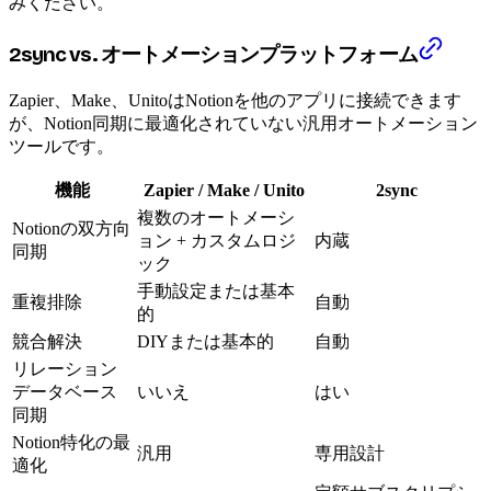
みください。
2sync vs. オートメーションプラットフォーム
Zapier、Make、UnitoはNotionを他のアプリに接続できます
が、Notion同期に最適化されていない汎用オートメーション
ツールです。
機能
Zapier / Make / Unito
2sync
複数のオートメーシ
Notionの双方向
ョン + カスタムロジ
内蔵
同期
ック
手動設定または基本
重複排除
自動
的
競合解決
DIYまたは基本的
自動
リレーション
データベース
いいえ
はい
同期
Notion特化の最
汎用
専用設計
適化