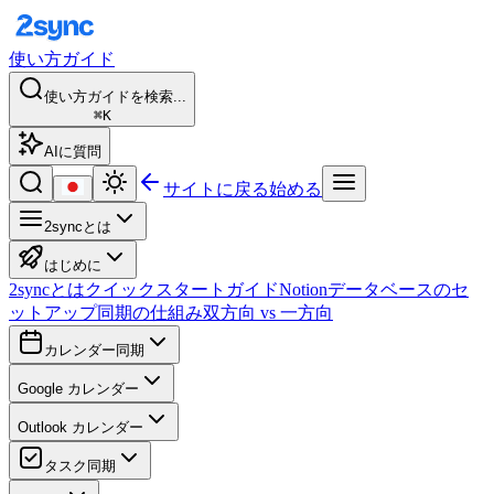
使い方ガイド
使い方ガイドを検索...
⌘K
AIに質問
サイトに戻る
始める
2syncとは
はじめに
2syncとは
クイックスタートガイド
Notionデータベースのセ
ットアップ
同期の仕組み
双方向 vs 一方向
カレンダー同期
Google カレンダー
Outlook カレンダー
タスク同期