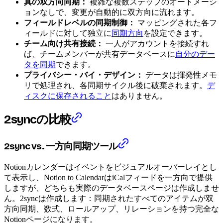
真の双方向同期：
複雑な複数ステップのオートメーシ
ョンなしで、変更が自動的に双方向に流れます。
フィールドレベルの同期制御：
マッピングされた各フ
ィールドに対して独立に
同期方向
を設定できます。
チーム向け共有接続：
一人がアカウントを接続すれ
ば、チームメンバーが共有データベースに
自分のデー
タを同期
できます。
プライバシー・バイ・デザイン：
データは揮発性メモ
リで処理され、各同期サイクル後に破棄されます。
デ
ィスクに保存されること
はありません。
2syncの比較
2sync vs. 一方向同期ツール
Notionカレンダーはイベントをビジュアルオーバーレイとし
て表示し、Notion to CalendarはiCalフィードを一方向で提供
しますが、どちらも実際のデータベースページは作成しませ
ん。2syncは作成します：同期されたすべてのアイテムが双
方向同期、数式、ロールアップ、リレーションを持つ完全な
Notionページになります。