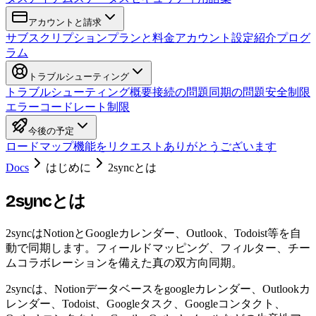
アカウントと請求
サブスクリプション
プランと料金
アカウント設定
紹介プログ
ラム
トラブルシューティング
トラブルシューティング概要
接続の問題
同期の問題
安全制限
エラーコード
レート制限
今後の予定
ロードマップ
機能をリクエスト
ありがとうございます
Docs
はじめに
2syncとは
2syncとは
2syncはNotionとGoogleカレンダー、Outlook、Todoist等を自
動で同期します。フィールドマッピング、フィルター、チー
ムコラボレーションを備えた真の双方向同期。
2syncは、Notionデータベースをgoogleカレンダー、Outlookカ
レンダー、Todoist、Googleタスク、Googleコンタクト、