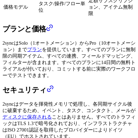
定額サブスクリプシ
タスク/操作/フロー単
価格モデル
ョン、アイテム無制
位
限
プランと価格
2syncはSolo（1オートメーション）からPro（10オートメーシ
ョン）まで
プラン
を提供しています。すべてのプランに無制
限の同期アイテム、すべての連携、フィールドマッピング、
フィルターが含まれます。すべてのプランに14日間の無料ト
ライアルが付いており、コミットする前に実際のワークフロ
ーでテストできます。
セキュリティ
2syncはデータを揮発性メモリで処理し、各同期サイクル後
に破棄するため、イベント、タスク、コンタクト、メールが
ディスクに保存される
ことはありません。すべてのトラフィ
ックはTLS 1.3で暗号化されており、インフラストラクチャ
はISO 27001認証を取得したプロバイダーによりドイツ
（EU）でホストされています。