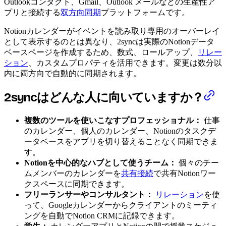
Outlookコンタクト、Gmail、Outlook メールなどの生産性ア
プリと接続する
双方向同期
プラットフォームです。
Notionカレンダーがイベントを読み取り専用のオーバーレイ
として表示するのとは異なり、2syncは実際のNotionデータ
ベースページを作成するため、数式、ロールアップ、
リレー
ション
、カスタムプロパティを活用できます。変更は数分以
内に両方向で自動的に同期されます。
2syncはどんな人に向いていますか？
複数のツールを使いこなすプロフェッショナル：
仕事
のカレンダー、個人のカレンダー、Notionのタスクデ
ータベースをアプリを切り替えることなく同期できま
す。
Notionを中心的なハブとして使うチーム：
個々のチー
ムメンバーのカレンダーを
共有接続
で共有Notionワー
クスペースに同期できます。
フリーランサーやコンサルタント：
リレーション
を使
って、Googleカレンダーからクライアントのミーティ
ングを自動でNotion CRMに記録できます。