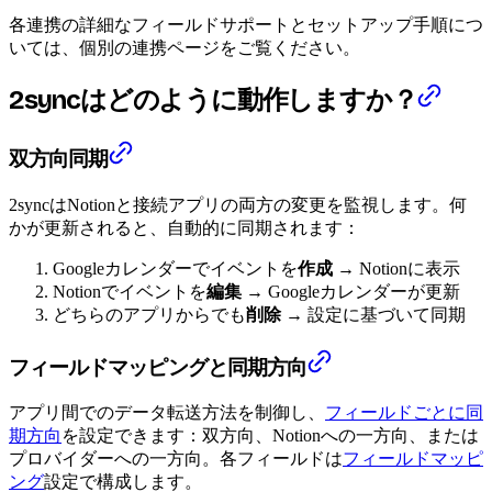
各連携の詳細なフィールドサポートとセットアップ手順につ
いては、個別の連携ページをご覧ください。
2syncはどのように動作しますか？
双方向同期
2syncはNotionと接続アプリの両方の変更を監視します。何
かが更新されると、自動的に同期されます：
Googleカレンダーでイベントを
作成
→ Notionに表示
Notionでイベントを
編集
→ Googleカレンダーが更新
どちらのアプリからでも
削除
→ 設定に基づいて同期
フィールドマッピングと同期方向
アプリ間でのデータ転送方法を制御し、
フィールドごとに同
期方向
を設定できます：双方向、Notionへの一方向、または
プロバイダーへの一方向。各フィールドは
フィールドマッピ
ング
設定で構成します。