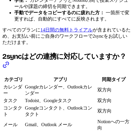
学生：
カレンダーアプリとNotionの間で授業スケジュ
ールや課題の締切を同期できます。
手動でデータをコピーするのに疲れた方：
一箇所で変
更すれば、自動的にすべてに反映されます。
すべてのプランに
14日間の無料トライアル
が含まれているた
め、お支払い前にご自身のワークフローで2syncをお試しい
ただけます。
2syncはどの連携に対応していますか？
カテゴリ
アプリ
同期タイプ
カレンダ
Googleカレンダー、Outlookカレ
双方向
ー
ンダー
タスク
Todoist、Googleタスク
双方向
コンタク
Googleコンタクト、Outlookコン
双方向
ト
タクト
Notionへの一方
メール
Gmail、Outlook メール
向