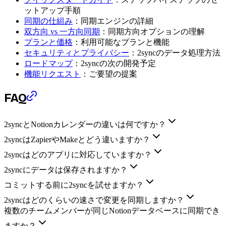
ットアップ手順
同期の仕組み
：同期エンジンの詳細
双方向 vs 一方向同期
：同期方向オプションの理解
プランと価格
：利用可能なプランと機能
セキュリティとプライバシー
：2syncのデータ処理方法
ロードマップ
：2syncの次の開発予定
機能リクエスト
：ご要望の提案
FAQ
2syncとNotionカレンダーの違いは何ですか？
2syncはZapierやMakeとどう違いますか？
2syncはどのアプリに対応していますか？
2syncにデータは保存されますか？
コミットする前に2syncを試せますか？
2syncはどのくらいの速さで変更を同期しますか？
複数のチームメンバーが同じNotionデータベースに同期でき
ますか？