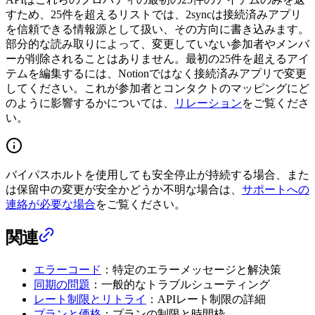
すため、25件を超えるリストでは、2syncは接続済みアプリ
を信頼できる情報源として扱い、その方向に書き込みます。
部分的な読み取りによって、変更していない参加者やメンバ
ーが削除されることはありません。最初の25件を超えるアイ
テムを編集するには、Notionではなく接続済みアプリで変更
してください。これが参加者とコンタクトのマッピングにど
のように影響するかについては、
リレーション
をご覧くださ
い。
バイパスホルトを使用しても安全停止が持続する場合、また
は保留中の変更が安全かどうか不明な場合は、
サポートへの
連絡が必要な場合
をご覧ください。
関連
エラーコード
：特定のエラーメッセージと解決策
同期の問題
：一般的なトラブルシューティング
レート制限とリトライ
：APIレート制限の詳細
プランと価格
：プランの制限と時間枠