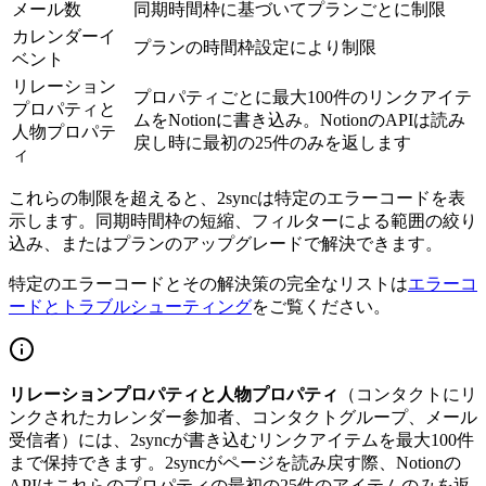
メール数
同期時間枠に基づいてプランごとに制限
カレンダーイ
プランの時間枠設定により制限
ベント
リレーション
プロパティごとに最大100件のリンクアイテ
プロパティと
ムをNotionに書き込み。NotionのAPIは読み
人物プロパテ
戻し時に最初の25件のみを返します
ィ
これらの制限を超えると、2syncは特定のエラーコードを表
示します。同期時間枠の短縮、フィルターによる範囲の絞り
込み、またはプランのアップグレードで解決できます。
特定のエラーコードとその解決策の完全なリストは
エラーコ
ードとトラブルシューティング
をご覧ください。
リレーションプロパティと人物プロパティ
（コンタクトにリ
ンクされたカレンダー参加者、コンタクトグループ、メール
受信者）には、2syncが書き込むリンクアイテムを最大100件
まで保持できます。2syncがページを読み戻す際、Notionの
APIはこれらのプロパティの最初の25件のアイテムのみを返