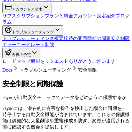
アカウントと請求
サブスクリプション
プランと料金
アカウント設定
紹介プログ
ラム
トラブルシューティング
トラブルシューティング概要
接続の問題
同期の問題
安全制限
エラーコード
レート制限
今後の予定
ロードマップ
機能をリクエスト
ありがとうございます
Docs
トラブルシューティング
安全制限
安全制限と同期保護
2syncが自動安全チェックでデータをどのように保護するか
2syncには、潜在的に有害な操作を検出した場合に同期を一
時停止する自動安全機能が含まれています。これらの保護機
能は偶発的な大量削除や重複作成を防ぎ、変更が適用される
前に確認する機会を提供します。