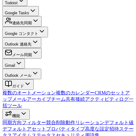
Todoist
Google Tasks
連絡先同期
Google コンタクト
Outlook 連絡先
メール同期
Gmail
Outlook メール
ガイド
複数のオートメーション
複数のカレンダー
CRMのセットア
ップ
メールアーカイブ
チーム
共有接続
アクティビティログ
一
括ツール
機能
同期方向
フィルター
競合
削除動作
リレーション
デフォルト値
デフォルトアセット
プロパティタイプ
高度な設定
招待
ステー
タス
アイテムステータス
セキュリティ
用語集