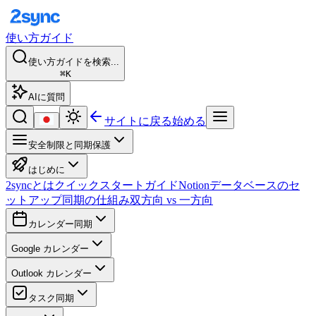
使い方ガイド
使い方ガイドを検索...
⌘K
AIに質問
サイトに戻る
始める
安全制限と同期保護
はじめに
2syncとは
クイックスタートガイド
Notionデータベースのセ
ットアップ
同期の仕組み
双方向 vs 一方向
カレンダー同期
Google カレンダー
Outlook カレンダー
タスク同期