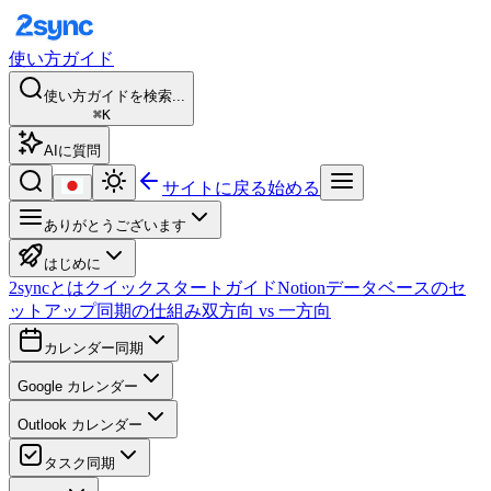
使い方ガイド
使い方ガイドを検索...
⌘K
AIに質問
サイトに戻る
始める
ありがとうございます
はじめに
2syncとは
クイックスタートガイド
Notionデータベースのセ
ットアップ
同期の仕組み
双方向 vs 一方向
カレンダー同期
Google カレンダー
Outlook カレンダー
タスク同期