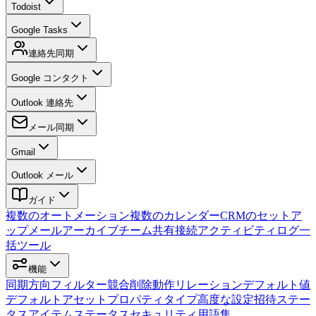
Todoist
Google Tasks
連絡先同期
Google コンタクト
Outlook 連絡先
メール同期
Gmail
Outlook メール
ガイド
複数のオートメーション
複数のカレンダー
CRMのセットア
ップ
メールアーカイブ
チーム
共有接続
アクティビティログ
一
括ツール
機能
同期方向
フィルター
競合
削除動作
リレーション
デフォルト値
デフォルトアセット
プロパティタイプ
高度な設定
招待
ステー
タス
アイテムステータス
セキュリティ
用語集