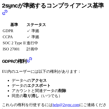
2syncが準拠するコンプライアンス基準
基準
ステータス
GDPR
✓ 準拠
CCPA
✓ 準拠
SOC 2 Type II
進行中
ISO 27001
計画中
GDPRの権利
EU内のユーザーには以下の権利があります：
データへの
アクセス
データの
エクスポート
アカウントと関連データの
削除
同意の
取り消し
（いつでも）
これらの権利を行使するには
help@2sync.com
にご連絡くださ