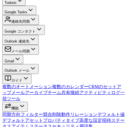
Todoist
Google Tasks
連絡先同期
Google コンタクト
Outlook 連絡先
メール同期
Gmail
Outlook メール
ガイド
複数のオートメーション
複数のカレンダー
CRMのセットア
ップ
メールアーカイブ
チーム
共有接続
アクティビティログ
一
括ツール
機能
同期方向
フィルター
競合
削除動作
リレーション
デフォルト値
デフォルトアセット
プロパティタイプ
高度な設定
招待
ステー
タス
アイテムステータス
セキュリティ
用語集