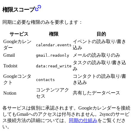
権限スコープ
同期に必要な権限のみを要求します：
サービス
権限
目的
Googleカレン
イベントの読み取り/書き
calendar.events
ダー
込み
Gmail
メールの読み取りのみ
gmail.readonly
タスクの読み取り/書き込
Todoist
data:read_write
み
Googleコンタ
コンタクトの読み取り/書
contacts
クト
き込み
コンテンツアク
共有したデータベース
Notion
セス
各サービスは個別に承認されます。Googleカレンダーを接続
してもGmailへのアクセスは付与されません。2syncのサービ
ス接続方法の詳細については、
同期の仕組み
をご覧くださ
い。