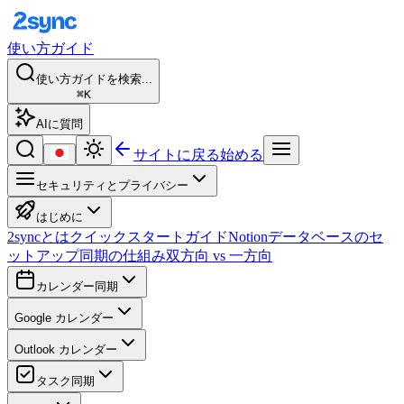
使い方ガイド
使い方ガイドを検索...
⌘K
AIに質問
サイトに戻る
始める
セキュリティとプライバシー
はじめに
2syncとは
クイックスタートガイド
Notionデータベースのセ
ットアップ
同期の仕組み
双方向 vs 一方向
カレンダー同期
Google カレンダー
Outlook カレンダー
タスク同期