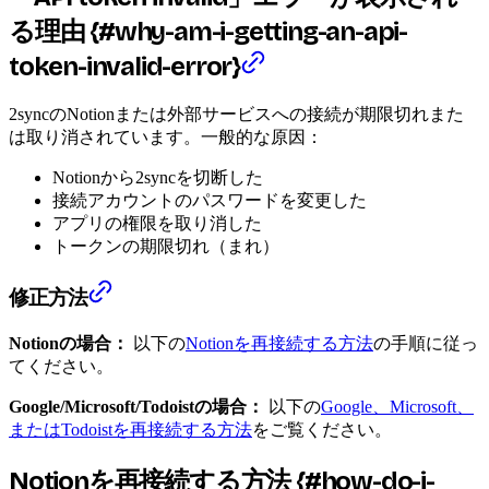
る理由 {#why-am-i-getting-an-api-
token-invalid-error}
2syncのNotionまたは外部サービスへの接続が期限切れまた
は取り消されています。一般的な原因：
Notionから2syncを切断した
接続アカウントのパスワードを変更した
アプリの権限を取り消した
トークンの期限切れ（まれ）
修正方法
Notionの場合：
以下の
Notionを再接続する方法
の手順に従っ
てください。
Google/Microsoft/Todoistの場合：
以下の
Google、Microsoft、
またはTodoistを再接続する方法
をご覧ください。
Notionを再接続する方法 {#how-do-i-