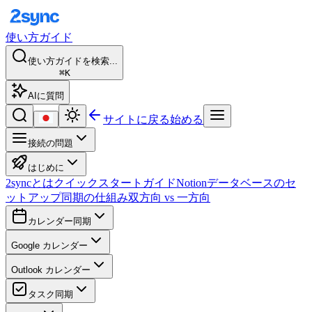
使い方ガイド
使い方ガイドを検索...
⌘K
AIに質問
サイトに戻る
始める
接続の問題
はじめに
2syncとは
クイックスタートガイド
Notionデータベースのセ
ットアップ
同期の仕組み
双方向 vs 一方向
カレンダー同期
Google カレンダー
Outlook カレンダー
タスク同期