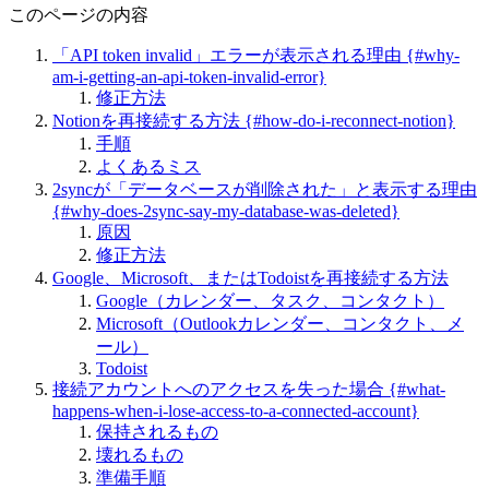
このページの内容
「API token invalid」エラーが表示される理由 {#why-
am-i-getting-an-api-token-invalid-error}
修正方法
Notionを再接続する方法 {#how-do-i-reconnect-notion}
手順
よくあるミス
2syncが「データベースが削除された」と表示する理由
{#why-does-2sync-say-my-database-was-deleted}
原因
修正方法
Google、Microsoft、またはTodoistを再接続する方法
Google（カレンダー、タスク、コンタクト）
Microsoft（Outlookカレンダー、コンタクト、メ
ール）
Todoist
接続アカウントへのアクセスを失った場合 {#what-
happens-when-i-lose-access-to-a-connected-account}
保持されるもの
壊れるもの
準備手順