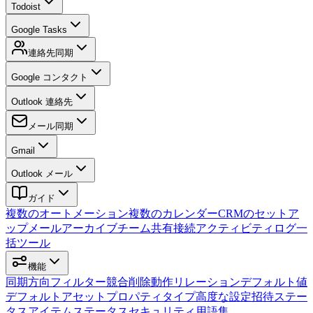
Todoist
Google Tasks
連絡先同期
Google コンタクト
Outlook 連絡先
メール同期
Gmail
Outlook メール
ガイド
複数のオートメーション
複数のカレンダー
CRMのセットア
ップ
メールアーカイブ
チーム
共有接続
アクティビティログ
一
括ツール
機能
同期方向
フィルター
競合
削除動作
リレーション
デフォルト値
デフォルトアセット
プロパティタイプ
高度な設定
招待
ステー
タス
アイテムステータス
セキュリティ
用語集