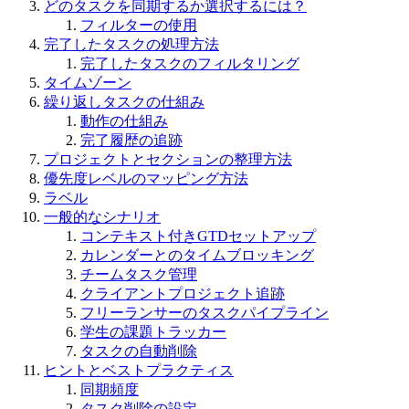
どのタスクを同期するか選択するには？
フィルターの使用
完了したタスクの処理方法
完了したタスクのフィルタリング
タイムゾーン
繰り返しタスクの仕組み
動作の仕組み
完了履歴の追跡
プロジェクトとセクションの整理方法
優先度レベルのマッピング方法
ラベル
一般的なシナリオ
コンテキスト付きGTDセットアップ
カレンダーとのタイムブロッキング
チームタスク管理
クライアントプロジェクト追跡
フリーランサーのタスクパイプライン
学生の課題トラッカー
タスクの自動削除
ヒントとベストプラクティス
同期頻度
タスク削除の設定