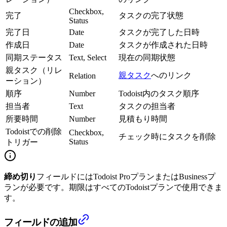
Checkbox,
完了
タスクの完了状態
Status
完了日
Date
タスクが完了した日時
作成日
Date
タスクが作成された日時
同期ステータス
Text, Select
現在の同期状態
親タスク（リレ
親タスク
へのリンク
Relation
ーション）
順序
Number
Todoist内のタスク順序
担当者
Text
タスクの担当者
所要時間
Number
見積もり時間
Todoistでの削除
Checkbox,
チェック時にタスクを削除
Status
トリガー
締め切り
フィールドにはTodoist ProプランまたはBusinessプ
ランが必要です。期限はすべてのTodoistプランで使用できま
す。
フィールドの追加