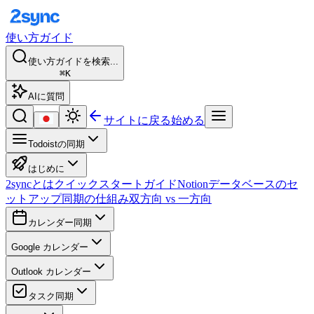
使い方ガイド
使い方ガイドを検索...
⌘K
AIに質問
サイトに戻る
始める
Todoistの同期
はじめに
2syncとは
クイックスタートガイド
Notionデータベースのセ
ットアップ
同期の仕組み
双方向 vs 一方向
カレンダー同期
Google カレンダー
Outlook カレンダー
タスク同期