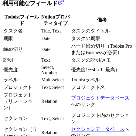
利用可能なフィールド
Todoistフィール
Notionプロパ
備考
ド
ティタイプ
タスク名
Title, Text
タスクのタイトル
期限
Date
タスクの期限
ハード締め切り（Todoist Pro
締め切り
Date
またはBusinessが必要）
説明
Text
タスクの説明/メモ
Select,
優先度
優先度1〜4（1=最高）
Number
ラベル
Multi-select
Todoistラベル
プロジェクト
Text, Select
プロジェクト名
プロジェクト
プロジェクトデータベース
（リレーショ
Relation
へのリンク
ン）
プロジェクト内のセクショ
セクション
Text, Select
ン
セクション（リ
セクションデータベース
へ
Relation
レーション）
のリンク