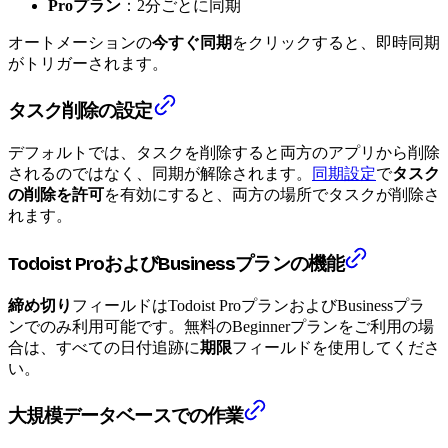
Proプラン
：2分ごとに同期
オートメーションの
今すぐ同期
をクリックすると、即時同期
がトリガーされます。
タスク削除の設定
デフォルトでは、タスクを削除すると両方のアプリから削除
されるのではなく、同期が解除されます。
同期設定
で
タスク
の削除を許可
を有効にすると、両方の場所でタスクが削除さ
れます。
Todoist ProおよびBusinessプランの機能
締め切り
フィールドはTodoist ProプランおよびBusinessプラ
ンでのみ利用可能です。無料のBeginnerプランをご利用の場
合は、すべての日付追跡に
期限
フィールドを使用してくださ
い。
大規模データベースでの作業