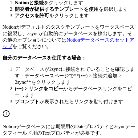
Notionと接続
をクリックします
開発者が提供するテンプレートを使用
を選択します
アクセスを許可
をクリックします
Notionがデフォルトのタスクテンプレートをワークスペース
に複製し、2syncが自動的にデータベースを検出します。そ
の他のオプションについては
Notionデータベースのセットア
ップ
をご覧ください。
自分のデータベースを使用する場合：
データベースが2syncに接続されていることを確認しま
す：データベースページで**(•••) > 接続の追加 >
2sync**をクリックします
(•••) > リンクをコピー
からデータベースリンクをコピ
ーします
プロンプトが表示されたらリンクを貼り付けます
Notionデータベースには期限用のDateプロパティと2syncデー
タフィールド用のTextプロパティが必要です。