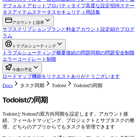
デフォルトアセット
プロパティタイプ
高度な設定
招待
ステー
タス
アイテムステータス
セキュリティ
用語集
アカウントと請求
サブスクリプション
プランと料金
アカウント設定
紹介プログ
ラム
トラブルシューティング
トラブルシューティング概要
接続の問題
同期の問題
安全制限
エラーコード
レート制限
今後の予定
ロードマップ
機能をリクエスト
ありがとうございます
Docs
タスク同期
Todoist
Todoistの同期
Todoistの同期
TodoistとNotionの双方向同期を設定します。アカウント接
続、フィールドマッピング、プロジェクトとサブタスクの整
理、どちらのアプリからでもタスクを管理できます