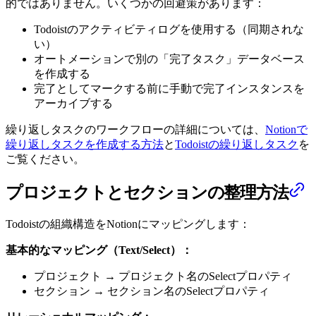
的ではありません。いくつかの回避策があります：
Todoistのアクティビティログを使用する（同期されな
い）
オートメーションで別の「完了タスク」データベース
を作成する
完了としてマークする前に手動で完了インスタンスを
アーカイブする
繰り返しタスクのワークフローの詳細については、
Notionで
繰り返しタスクを作成する方法
と
Todoistの繰り返しタスク
を
ご覧ください。
プロジェクトとセクションの整理方法
Todoistの組織構造をNotionにマッピングします：
基本的なマッピング（Text/Select）：
プロジェクト → プロジェクト名のSelectプロパティ
セクション → セクション名のSelectプロパティ