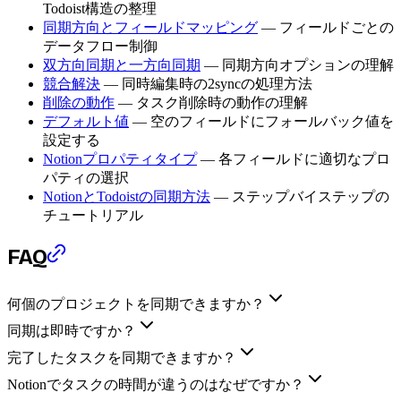
Todoist構造の整理
同期方向とフィールドマッピング
— フィールドごとの
データフロー制御
双方向同期と一方向同期
— 同期方向オプションの理解
競合解決
— 同時編集時の2syncの処理方法
削除の動作
— タスク削除時の動作の理解
デフォルト値
— 空のフィールドにフォールバック値を
設定する
Notionプロパティタイプ
— 各フィールドに適切なプロ
パティの選択
NotionとTodoistの同期方法
— ステップバイステップの
チュートリアル
FAQ
何個のプロジェクトを同期できますか？
同期は即時ですか？
完了したタスクを同期できますか？
Notionでタスクの時間が違うのはなぜですか？