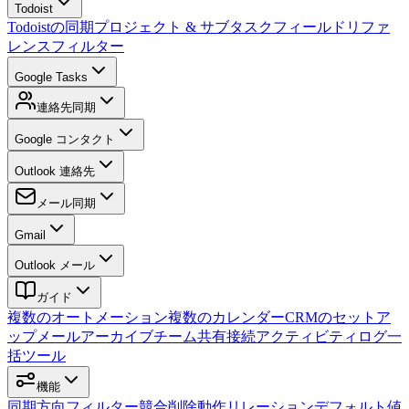
Todoist
Todoistの同期
プロジェクト & サブタスク
フィールドリファ
レンス
フィルター
Google Tasks
連絡先同期
Google コンタクト
Outlook 連絡先
メール同期
Gmail
Outlook メール
ガイド
複数のオートメーション
複数のカレンダー
CRMのセットア
ップ
メールアーカイブ
チーム
共有接続
アクティビティログ
一
括ツール
機能
同期方向
フィルター
競合
削除動作
リレーション
デフォルト値