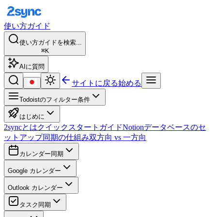
使い方ガイド
使い方ガイドを検索...
⌘K
AIに質問
サイトに戻る
始める
Todoistのフィルター条件
はじめに
2syncとは
クイックスタートガイド
Notionデータベースのセ
ットアップ
同期の仕組み
双方向 vs 一方向
カレンダー同期
Google カレンダー
Outlook カレンダー
タスク同期