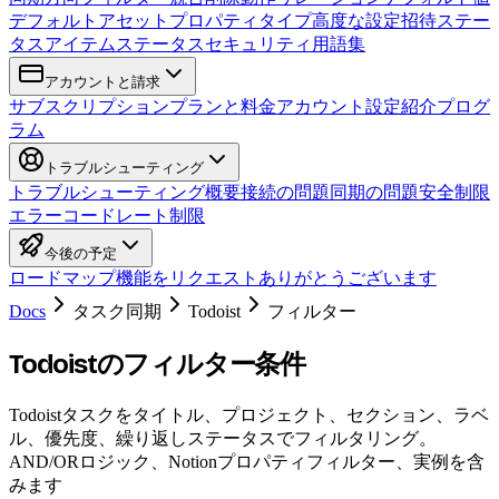
デフォルトアセット
プロパティタイプ
高度な設定
招待
ステー
タス
アイテムステータス
セキュリティ
用語集
アカウントと請求
サブスクリプション
プランと料金
アカウント設定
紹介プログ
ラム
トラブルシューティング
トラブルシューティング概要
接続の問題
同期の問題
安全制限
エラーコード
レート制限
今後の予定
ロードマップ
機能をリクエスト
ありがとうございます
Docs
タスク同期
Todoist
フィルター
Todoistのフィルター条件
Todoistタスクをタイトル、プロジェクト、セクション、ラベ
ル、優先度、繰り返しステータスでフィルタリング。
AND/ORロジック、Notionプロパティフィルター、実例を含
みます