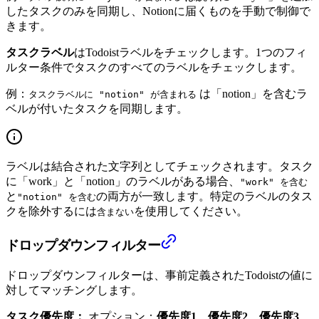
したタスクのみを同期し、Notionに届くものを手動で制御で
きます。
タスクラベル
はTodoistラベルをチェックします。1つのフィ
ルター条件でタスクのすべてのラベルをチェックします。
例：
は「notion」を含むラ
タスクラベルに "notion" が含まれる
ベルが付いたタスクを同期します。
ラベルは結合された文字列としてチェックされます。タスク
に「work」と「notion」のラベルがある場合、
"work" を含む
と
の両方が一致します。特定のラベルのタス
"notion" を含む
クを除外するには
を使用してください。
含まない
ドロップダウンフィルター
ドロップダウンフィルターは、事前定義されたTodoistの値に
対してマッチングします。
タスク優先度：
オプション：
優先度1
、
優先度2
、
優先度3
、