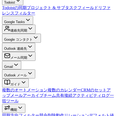
Todoist
Todoistの同期
プロジェクト & サブタスク
フィールドリファ
レンス
フィルター
Google Tasks
連絡先同期
Google コンタクト
Outlook 連絡先
メール同期
Gmail
Outlook メール
ガイド
複数のオートメーション
複数のカレンダー
CRMのセットア
ップ
メールアーカイブ
チーム
共有接続
アクティビティログ
一
括ツール
機能
同期方向
フィルター
競合
削除動作
リレーション
デフォルト値