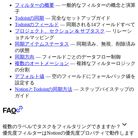
フィルターの概要
— 一般的なフィルターの概念と演算
子
Todoistの同期
— 完全なセットアップガイド
Todoistのフィールド
— 同期される14フィールドすべて
プロジェクト、セクション & サブタスク
— リレーシ
ョナルマッピング
同期アイテムステータス
— 同期済み、無視、削除済み
の状態
同期方向
— フィールドごとのデータフロー制御
複数のオートメーション
— 複雑なフィルターロジック
の分割
デフォルト値
— 空のフィールドにフォールバック値を
設定する
NotionとTodoistの同期方法
— ステップバイステップの
ガイド
FAQ
複数のラベルでタスクをフィルタリングできますか？
優先度フィルターはNotionの優先度プロパティで動作します