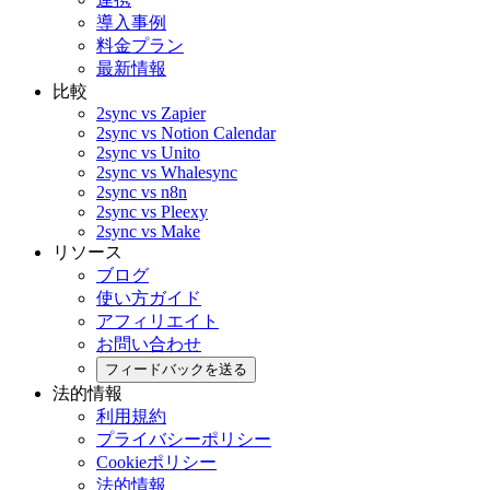
導入事例
料金プラン
最新情報
比較
2sync vs Zapier
2sync vs Notion Calendar
2sync vs Unito
2sync vs Whalesync
2sync vs n8n
2sync vs Pleexy
2sync vs Make
リソース
ブログ
使い方ガイド
アフィリエイト
お問い合わせ
フィードバックを送る
法的情報
利用規約
プライバシーポリシー
Cookieポリシー
法的情報