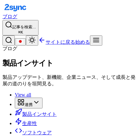
ブログ
記事を検索...
⌘K
サイトに戻る
始める
ブログ
製品インサイト
製品アップデート、新機能、企業ニュース、そして成長と発
展の道のりを垣間見る。
View all
連携
製品インサイト
生産性
ソフトウェア