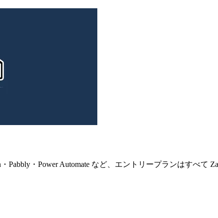
・n8n・Pabbly・Power Automate など、エントリープランはすべて 