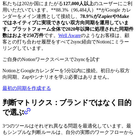
私たちは202か国にまたがる
127,000人以上
のユーザーにご利
用いただいています。**88.3%（96,484人）**がGoogle カレ
ンダーをメイン連携として接続し、
78.9%
がZapierやMake
ではネイティブに実現できない双方向同期を運用していま
す。プラットフォーム全体で2020年以降に処理された同期件
数はおよそ
250万件
です。
Well Aware
のようなお客様は、顧
客との打ち合わせ履歴をすべて2sync経由でNotionにミラー
リングしています。
ご自身のNotionワークスペースで2syncを試す
NotionとGoogleカレンダーを5分以内に接続。初日から双方
向同期、Zapやシナリオを学ぶ必要はありません。
最初の同期を作成する
判断マトリクス：ブランドではなく目的
で選ぶ
3つのツールはそれぞれ異なる問題を最適化しています。最
もシンプルな判断ルールは、自分の実際のワークフローから