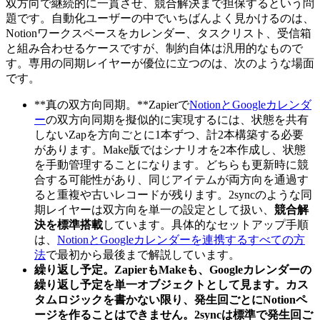
双方向で継続的に一貫させ、競合解決まで担保するという問
題です。自動化ユーザーの中でいちばんよく見かけるのは、
Notionワークスペースをカレンダー、タスクリスト、受信箱
と組み合わせるケースですが、制約自体は汎用的なもので
す。専用の同期レイヤーが優位に立つのは、次のような場面
です。
**真の双方向同期。**Zapierで
NotionとGoogleカレンダ
ー
の双方向同期を擬似的に実現するには、状態を共有
しないZapを方向ごとに1本ずつ、計2本構築する必要
があります。Make版ではシナリオを2本作成し、状態
を手動管理することになります。どちらも更新時に競
合する可能性があり、同じアイテムが両方向を通過す
ると重複や古いレコードが残ります。2syncのような同
期レイヤーは双方向を単一の設定として扱い、
競合解
決を標準搭載
しています。具体的なセットアップ手順
は、
NotionとGoogleカレンダーを連携するすべての方
法
で最初から最後まで解説しています。
繰り返し予定。
ZapierもMakeも、Googleカレンダーの
繰り返し予定を単一オブジェクトとして見ます。カス
タムロジックを書かない限り、発生回ごとにNotionペ
ージを作ることはできません。2syncは標準で
発生回ご