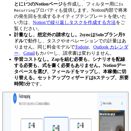
とに1つのNotionページ
を作成し、フィルター用に
Is
プロパティも提供します。Notion内部で将来
Recurring
の発生回を生成するネイティブテンプレートを使いた
い方は、
Notionで繰り返しタスクを作成する方法
をご
覧ください。
計量なし、想定外の請求なし。
2syncはSoloプラン
月9
ドル
で動作し、タスクやオペレーションでの計量はあ
りません。同じ料金モデルで
Todoist
、
Outlook カレンダ
ー
、
Gmail
もカバーし、請求書は変わりません。
学習コストなし。
Zapを組む必要も、シナリオを配線
する必要も、式を書く必要もありません。Notionデー
タベースを選び、フィールドをマップし、本稼働に切
り替える。セットアップウィザードは6ステップ、所要
時間
5分
です。