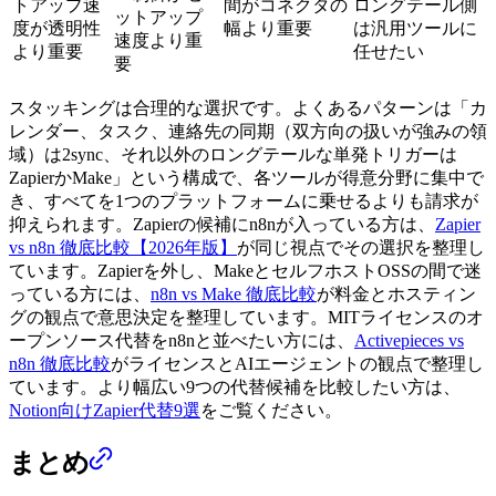
トアップ速
間がコネクタの
ロングテール側
ットアップ
度が透明性
幅より重要
は汎用ツールに
速度より重
より重要
任せたい
要
スタッキングは合理的な選択です。よくあるパターンは「カ
レンダー、タスク、連絡先の同期（双方向の扱いが強みの領
域）は2sync、それ以外のロングテールな単発トリガーは
ZapierかMake」という構成で、各ツールが得意分野に集中で
き、すべてを1つのプラットフォームに乗せるよりも請求が
抑えられます。Zapierの候補にn8nが入っている方は、
Zapier
vs n8n 徹底比較【2026年版】
が同じ視点でその選択を整理し
ています。Zapierを外し、MakeとセルフホストOSSの間で迷
っている方には、
n8n vs Make 徹底比較
が料金とホスティン
グの観点で意思決定を整理しています。MITライセンスのオ
ープンソース代替をn8nと並べたい方には、
Activepieces vs
n8n 徹底比較
がライセンスとAIエージェントの観点で整理し
ています。より幅広い9つの代替候補を比較したい方は、
Notion向けZapier代替9選
をご覧ください。
まとめ