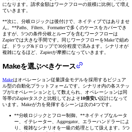
になります。請求金額はワークフローの規模に比例して増え
ていきます。
**次に、分岐ロジックは後付けで、ネイティブではありませ
ん。**Paths、Filters、Formatterで多くのケースをカバーでき
ますが、5つの条件分岐とループを含むワークフローは
Zapierでは大きな手間です。同じワークフローをMakeで組め
ば、ドラッグ&ドロップで30分程度で済みます。シナリオが
複雑になるほど、Zapierが摩擦になっていきます。
Makeを選ぶべきケース
Make
はオペレーション従量課金モデルを採用するビジュア
ル型の自動化プラットフォームです。シナリオ内の各ステッ
プが1オペレーションとして数えられ、オペレーションは同
等帯のZapierタスクと比較しておよそ
10倍安い
設計になって
います。Makeが力を発揮するシーンは次の4つです。
**分岐ロジックとフロー制御。**ネイティブなルータ
ー、イテレーター、Aggregator、エラーハンドラーによ
り、複雑なシナリオを一級の処理として扱えます。5つ