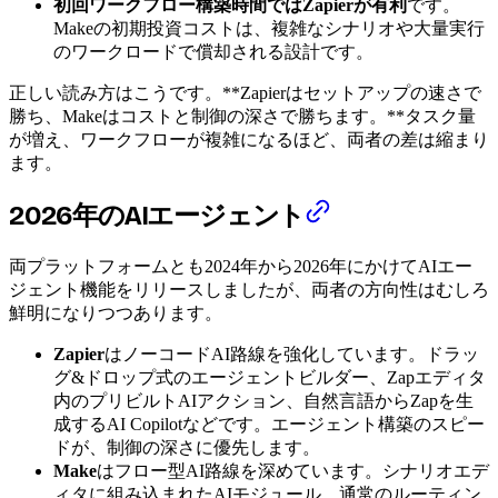
初回ワークフロー構築時間ではZapierが有利
です。
Makeの初期投資コストは、複雑なシナリオや大量実行
のワークロードで償却される設計です。
正しい読み方はこうです。**Zapierはセットアップの速さで
勝ち、Makeはコストと制御の深さで勝ちます。**タスク量
が増え、ワークフローが複雑になるほど、両者の差は縮まり
ます。
2026年のAIエージェント
両プラットフォームとも2024年から2026年にかけてAIエー
ジェント機能をリリースしましたが、両者の方向性はむしろ
鮮明になりつつあります。
Zapier
はノーコードAI路線を強化しています。ドラッ
グ&ドロップ式のエージェントビルダー、Zapエディタ
内のプリビルトAIアクション、自然言語からZapを生
成するAI Copilotなどです。エージェント構築のスピー
ドが、制御の深さに優先します。
Make
はフロー型AI路線を深めています。シナリオエデ
ィタに組み込まれたAIモジュール、通常のルーティン