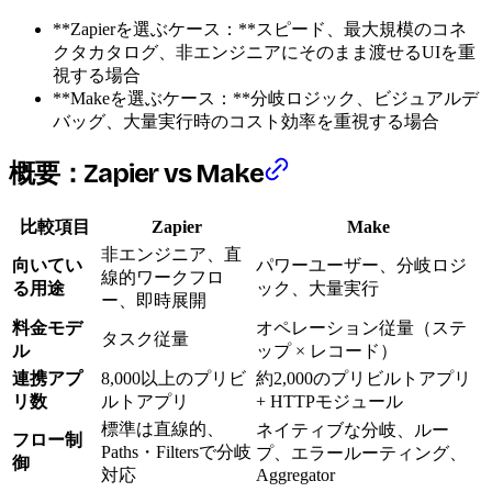
**Zapierを選ぶケース：**スピード、最大規模のコネ
クタカタログ、非エンジニアにそのまま渡せるUIを重
視する場合
**Makeを選ぶケース：**分岐ロジック、ビジュアルデ
バッグ、大量実行時のコスト効率を重視する場合
概要：Zapier vs Make
比較項目
Zapier
Make
非エンジニア、直
向いてい
パワーユーザー、分岐ロジ
線的ワークフロ
る用途
ック、大量実行
ー、即時展開
料金モデ
オペレーション従量（ステ
タスク従量
ル
ップ × レコード）
連携アプ
8,000以上のプリビ
約2,000のプリビルトアプリ
リ数
ルトアプリ
+ HTTPモジュール
標準は直線的、
ネイティブな分岐、ルー
フロー制
Paths・Filtersで分岐
プ、エラールーティング、
御
対応
Aggregator