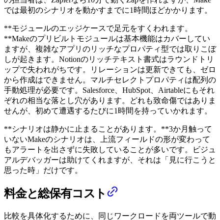
では最初のシナリオを動かすまでに1時間ほどかかります。
**モジュールのエッジケースで足元をすくわれます。
**Makeのプリビルトモジュールは基本機能はカバーしてい
ますが、複雑なアプリのリッチなプロパティ型では取りこぼ
しが起きます。Notionのリッチテキスト書式はラウンドトリ
ップで失われがちです。リレーションは更新できても、ゼロ
から作成はできません。マルチセレクトプロパティは配列の
手動処理が必要です。Salesforce、HubSpot、Airtableにもそれ
ぞれの相当な落とし穴があります。どれも致命傷ではありま
せんが、初めて遭遇するたびに1時間を持っていかれます。
**シナリオは静かに止まることがあります。**3か月触って
いないMakeのシナリオは、上流フィールドの形が変わって
もアラートを出さずに失敗していることが多いです。ビジュ
アルデバッガーは助けてくれますが、それは「見に行こうと
思った時」だけです。
料金と総保有コスト
比較を具体化するために、同じワークロードを両ツールで動