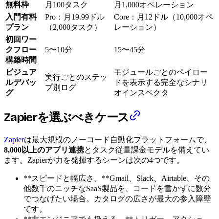
無料枠
月100タスク
月1,000オペレーション
入門有料
Pro：月19.99ドル
Core：月12ドル（10,000オペ
プラン
（2,000タスク）
レーション）
初回ワー
クフロー
5〜10分
15〜45分
構築時間
ビジュア
モジュールごとのペイロー
実行ごとのステッ
ルデバッ
ドを表示する完全なシナリ
プ別ログ
グ
オインスペクタ
Zapierを選ぶべきケース
Zapier
は最大規模のノーコード自動化プラットフォームで、
8,000以上のアプリ連携
とタスク従量課金モデルを備えてい
ます。Zapierが力を発揮するシーンは次の4つです。
**スピードと幅広さ。**Gmail、Slack、Airtable、その
他数千のニッチなSaaS製品を、コードを書かずに数分
でつなげたい場合。カタログの広さが最大の参入障壁
です。