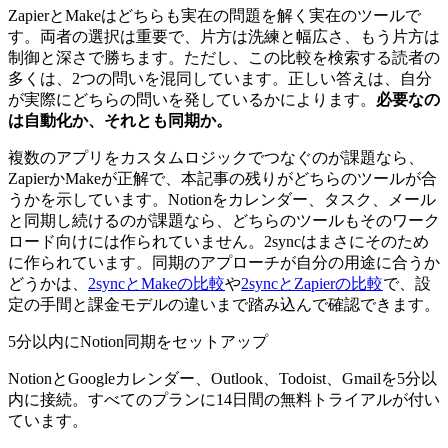
ZapierとMakeはどちらも実在の問題を解く実在のツールで
す。両者の選択は重要で、片方は洗練と幅広さ、もう片方は
制御と深さで勝ちます。ただし、この比較を検索する読者の
多くは、2つの問いを混同しています。正しい答えは、自分
が実際にどちらの問いを発しているかによります。
必要なの
は自動化か、それとも同期か。
複数のアプリをカスタムロジックでつなぐのが課題なら、
ZapierかMakeが正解で、本記事の残りがどちらのツールが合
うかを示しています。Notionをカレンダー、タスク、メール
と同期し続けるのが課題なら、どちらのツールもそのワーク
ロード向けには作られていません。2syncはまさにそのため
に作られています。同期のアプローチが自分の用途に合うか
どうかは、
2syncとMakeの比較
や
2syncとZapierの比較
で、設
定の手間と課金モデルの違いまで踏み込んで確認できます。
5分以内にNotion同期をセットアップ
NotionとGoogleカレンダー、Outlook、Todoist、Gmailを5分以
内に接続。すべてのプランに14日間の無料トライアルが付い
ています。