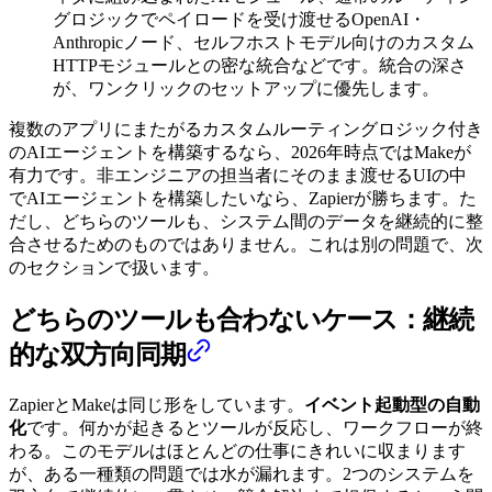
グロジックでペイロードを受け渡せるOpenAI・
Anthropicノード、セルフホストモデル向けのカスタム
HTTPモジュールとの密な統合などです。統合の深さ
が、ワンクリックのセットアップに優先します。
複数のアプリにまたがるカスタムルーティングロジック付き
のAIエージェントを構築するなら、2026年時点ではMakeが
有力です。非エンジニアの担当者にそのまま渡せるUIの中
でAIエージェントを構築したいなら、Zapierが勝ちます。た
だし、どちらのツールも、システム間のデータを継続的に整
合させるためのものではありません。これは別の問題で、次
のセクションで扱います。
どちらのツールも合わないケース：継続
的な双方向同期
ZapierとMakeは同じ形をしています。
イベント起動型の自動
化
です。何かが起きるとツールが反応し、ワークフローが終
わる。このモデルはほとんどの仕事にきれいに収まります
が、ある一種類の問題では水が漏れます。2つのシステムを