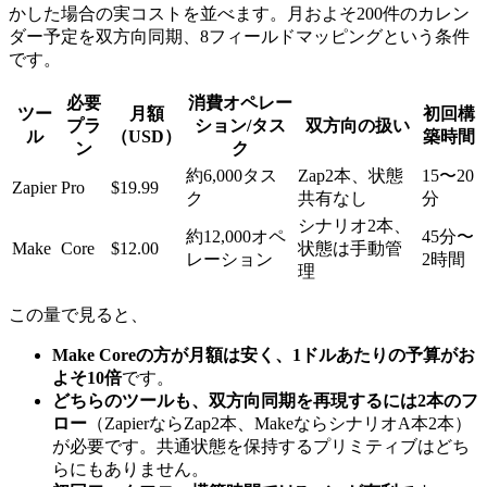
かした場合の実コストを並べます。月およそ200件のカレン
ダー予定を双方向同期、8フィールドマッピングという条件
です。
必要
消費オペレー
ツー
月額
初回構
プラ
ション/タス
双方向の扱い
ル
（USD）
築時間
ン
ク
約6,000タス
Zap2本、状態
15〜20
Zapier
Pro
$19.99
ク
共有なし
分
シナリオ2本、
約12,000オペ
45分〜
Make
Core
$12.00
状態は手動管
レーション
2時間
理
この量で見ると、
Make Coreの方が月額は安く、1ドルあたりの予算がお
よそ10倍
です。
どちらのツールも、双方向同期を再現するには2本のフ
ロー
（ZapierならZap2本、MakeならシナリオA本2本）
が必要です。共通状態を保持するプリミティブはどち
らにもありません。