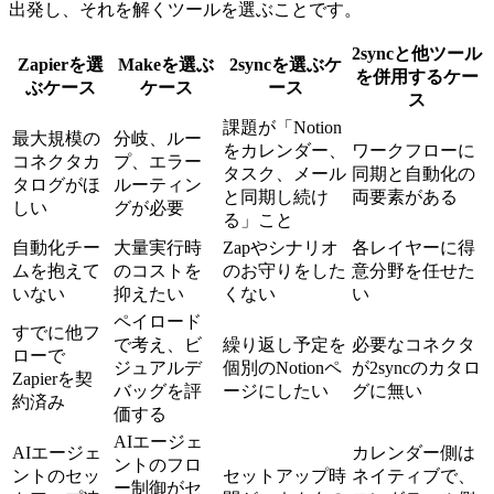
出発し、それを解くツールを選ぶことです。
2syncと他ツール
Zapierを選
Makeを選ぶ
2syncを選ぶケ
を併用するケー
ぶケース
ケース
ース
ス
課題が「Notion
最大規模の
分岐、ルー
をカレンダー、
ワークフローに
コネクタカ
プ、エラー
タスク、メール
同期と自動化の
タログがほ
ルーティン
と同期し続け
両要素がある
しい
グが必要
る」こと
自動化チー
大量実行時
Zapやシナリオ
各レイヤーに得
ムを抱えて
のコストを
のお守りをした
意分野を任せた
いない
抑えたい
くない
い
ペイロード
すでに他フ
で考え、ビ
繰り返し予定を
必要なコネクタ
ローで
ジュアルデ
個別のNotionペ
が2syncのカタロ
Zapierを契
バッグを評
ージにしたい
グに無い
約済み
価する
AIエージェ
AIエージェ
カレンダー側は
ントのフロ
ントのセッ
セットアップ時
ネイティブで、
ー制御がセ