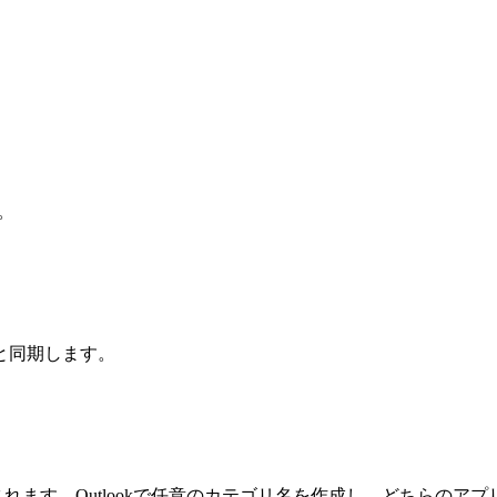
。
nと同期します。
て同期されます。Outlookで任意のカテゴリ名を作成し、どちら