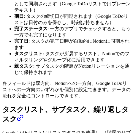
として同期されます（Google ToDoリストではプレーン
テキスト）
期日
: タスクの締切日が同期されます（Google ToDoリ
ストは日付のみを保存し、時刻は持ちません）
完了ステータス
: 一方のアプリでチェックすると、もう
一方でも完了になります
完了日
: タスクの完了日時が自動的にNotionに同期され
ます
タスクリスト
: タスクが所属するリスト。Notionでのフ
ィルタリングやグループ化に活用できます
親タスク
: サブタスクの階層がNotionリレーションを通
じて保持されます
各フィールドは双方向、Notionへの一方向、Google ToDoリ
ストへの一方向のいずれかを個別に設定できます。データの
流れを完全にコントロールできます。
タスクリスト、サブタスク、繰り返しタ
スク
Google ToDoリストはリストでタスクを整理し、1階層のサブ