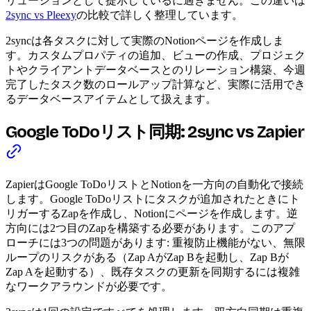
リューションとして提示しているに過ぎません。この違いは
2sync vs Pleexy
の比較で詳しく整理しています。
2syncは各タスクに対して実際のNotionページを作成しま
す。カスタムプロパティの追加、ビューの作成、プロジェク
トやクライアントデータベースとのリレーション構築、今週
完了したタスク数のロールアップ計算など、実際に活用でき
るデータベースアイテムとして扱えます。
Google ToDoリスト同期: 2sync vs Zapier
ZapierはGoogle ToDoリストとNotionを一方向の自動化で接続
します。Google ToDoリストにタスクが追加されたときにト
リガーするZapを作成し、Notionにページを作成します。逆
方向には2つ目のZapを構築する必要があります。このアプ
ローチには3つの問題があります: 重複防止機能がない、無限
ループのリスクがある（Zap AがZap Bを起動し、Zap Bが
Zap Aを起動する）、既存タスクの更新を同期するには複雑
なワークアラウンドが必要です。