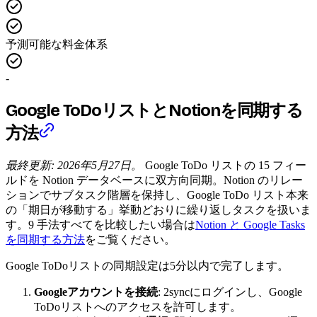
予測可能な料金体系
-
Google ToDoリストとNotionを同期する
方法
最終更新: 2026年5月27日。
Google ToDo リストの 15 フィー
ルドを Notion データベースに双方向同期。Notion のリレー
ションでサブタスク階層を保持し、Google ToDo リスト本来
の「期日が移動する」挙動どおりに繰り返しタスクを扱いま
す。9 手法すべてを比較したい場合は
Notion と Google Tasks
を同期する方法
をご覧ください。
Google ToDoリストの同期設定は5分以内で完了します。
Googleアカウントを接続
: 2syncにログインし、Google
ToDoリストへのアクセスを許可します。