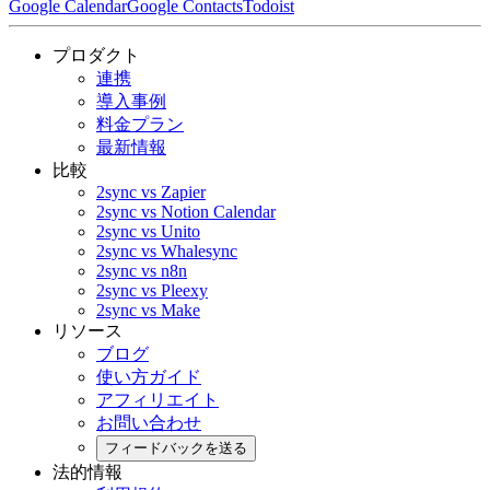
Google Calendar
Google Contacts
Todoist
プロダクト
連携
導入事例
料金プラン
最新情報
比較
2sync vs Zapier
2sync vs Notion Calendar
2sync vs Unito
2sync vs Whalesync
2sync vs n8n
2sync vs Pleexy
2sync vs Make
リソース
ブログ
使い方ガイド
アフィリエイト
お問い合わせ
フィードバックを送る
法的情報