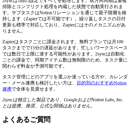
2syncは1回の設定ですべてを処理します。双方向同期は重複
排除とコンフリクト処理を内蔵した状態で自動実行されま
す。サブタスクはNotionリレーションを通じて親子階層を維
持します（Zapierでは不可能です）。繰り返しタスクの日付
更新も標準で対応しており、Zapierにはそのメカニズムがあ
りません。
Zapierはタスクごとに課金されます。無料プランでは月100
タスクまでで15分の遅延があります。忙しいワークスペース
では数日で上限に達する可能性があります。2syncは自動化
ごとの課金で、同期アイテム数は無制限のため、タスク量に
関わらず料金が予測可能です。
タスク管理にどのアプリを選ぶか迷っている方や、カレンダ
ー・メール連携も検討したい方は、
目的別のおすすめNotion
連携
で全体を見渡せます。
2syncは独立した製品であり、GoogleおよびNotion Labs, Inc.
とは提携、推奨、公式な関係はありません。
よくあるご質問