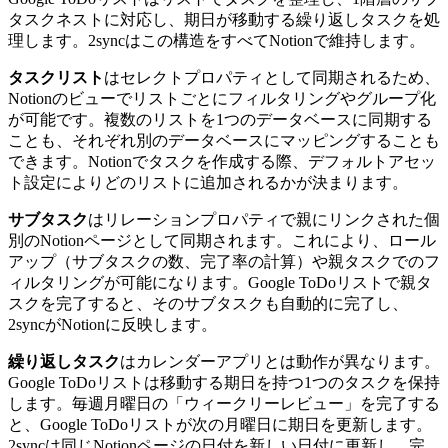
タスクネストに対応し、期日が移動する繰り返しタスクを処
理します。2syncはこの構造をすべてNotionで維持します。
タスクリスト
はセレクトプロパティとして同期されるため、
Notionのビューでリストごとにフィルタリングやグループ化
が可能です。複数のリストを1つのデータベースに同期する
ことも、それぞれ別のデータベースにマッピングすることも
できます。Notionでタスクを作成する際、デフォルトアセッ
ト設定によりどのリストに追加されるかが決まります。
サブタスク
はリレーションプロパティで親にリンクされた個
別のNotionページとして同期されます。これにより、ロール
アップ（サブタスクの数、完了率の計算）や親タスクでのフ
ィルタリングが可能になります。Google ToDoリストで親タ
スクを完了すると、そのサブタスクも自動的に完了し、
2syncがNotionに反映します。
繰り返しタスク
はカレンダーアプリとは動作が異なります。
Google ToDoリストは移動する期日を持つ1つのタスクを保持
します。毎週月曜日の「ウィークリーレビュー」を完了する
と、Google ToDoリストが次の月曜日に期日を更新します。
2syncは同じNotionページの日付を新しい日付に更新し、完