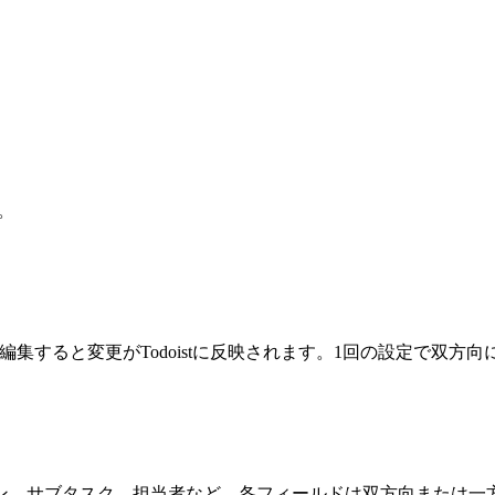
。
ionで編集すると変更がTodoistに反映されます。1回の設定で双方
ン、サブタスク、担当者など。各フィールドは双方向または一