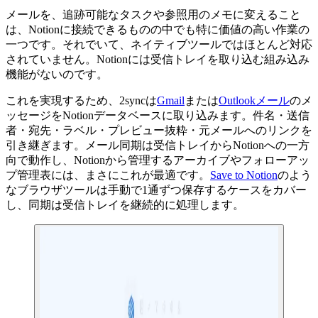
メールを、追跡可能なタスクや参照用のメモに変えること
は、Notionに接続できるものの中でも特に価値の高い作業の
一つです。それでいて、ネイティブツールではほとんど対応
されていません。Notionには受信トレイを取り込む組み込み
機能がないのです。
これを実現するため、2syncは
Gmail
または
Outlookメール
のメ
ッセージをNotionデータベースに取り込みます。件名・送信
者・宛先・ラベル・プレビュー抜粋・元メールへのリンクを
引き継ぎます。メール同期は受信トレイからNotionへの一方
向で動作し、Notionから管理するアーカイブやフォローアッ
プ管理表には、まさにこれが最適です。
Save to Notion
のよう
なブラウザツールは手動で1通ずつ保存するケースをカバー
し、同期は受信トレイを継続的に処理します。