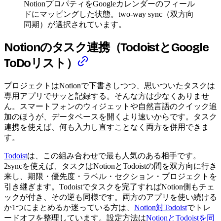
NotionプロパティをGoogleカレンダーのフィール
ドにマッピングした状態。two-way sync（双方向
同期）が選択されています。
Notionのタスク連携（TodoistとGoogle
ToDoリスト）
プロジェクトはNotionで下書きしつつ、思いついたタスクは
専用アプリでサッと記録する。そんな方は少なくありませ
ん。スマートフォンのウィジェットや自然言語のクイック追
加のほうが、データベースを開くより速いからです。タスク
連携を使えば、何も入力し直すことなく両方を併用できま
す。
Todoist
は、この組み合わせで最も人気のある相手です。
2syncを使えば、タスクはNotionとTodoistの間を双方向に行き
来し、期限・優先度・ラベル・セクション・プロジェクトを
引き継ぎます。Todoistでタスクを完了すればNotion側もチェ
ックが付き、その逆も同様です。両方のアプリを使い続ける
か1つにまとめるか迷っている方は、
Notion対Todoist
でトレ
ードオフを整理しています。設定方法は
NotionとTodoistを同