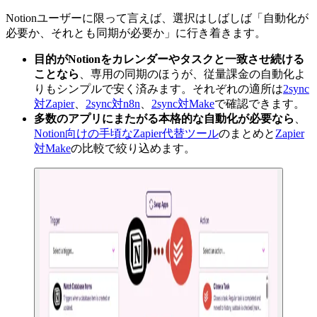
Notionユーザーに限って言えば、選択はしばしば「自動化が
必要か、それとも同期が必要か」に行き着きます。
目的がNotionをカレンダーやタスクと一致させ続ける
ことなら
、専用の同期のほうが、従量課金の自動化よ
りもシンプルで安く済みます。それぞれの適所は
2sync
対Zapier
、
2sync対n8n
、
2sync対Make
で確認できます。
多数のアプリにまたがる本格的な自動化が必要なら
、
Notion向けの手頃なZapier代替ツール
のまとめと
Zapier
対Make
の比較で絞り込めます。