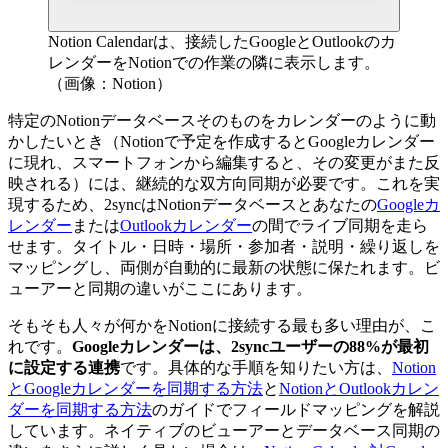
Notion Calendarは、接続したGoogleとOutlookのカ
レンダーをNotionでの作業の隣に表示します。
（画像：Notion）
特定のNotionデータベースそのものをカレンダーのように動
かしたいとき（Notionで予定を作成するとGoogleカレンダー
に現れ、スマートフォンから編集すると、その変更がまた反
映される）には、継続的な双方向同期が必要です。これを実
現するため、2syncはNotionデータベースとあなたの
Googleカ
レンダー
または
Outlookカレンダー
の間でライブ同期を走ら
せます。タイトル・日時・場所・参加者・説明・繰り返しを
マッピングし、両側が自動的に最新の状態に保たれます。ビ
ューアーと同期の違いがここにあります。
そもそも人々が何かをNotionに接続する最も多い理由が、こ
れです。
Googleカレンダーは、2syncユーザーの88%が最初
に設定する連携
です。具体的な手順を知りたい方は、
Notion
とGoogleカレンダーを同期する方法
と
NotionとOutlookカレン
ダーを同期する方法
のガイドでフィールドマッピングを解説
しています。ネイティブのビューアーとデータベース同期の