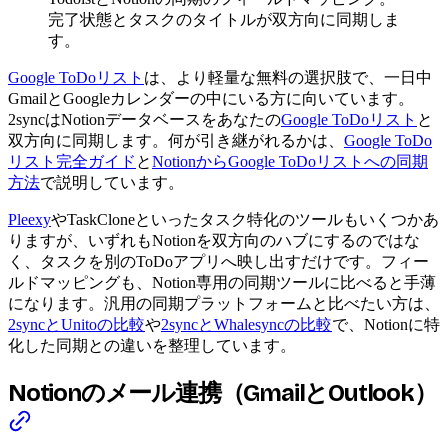
完了状態とタスクのタイトルが双方向に同期しま
す。
Google ToDoリスト
は、より軽量な無料の選択肢で、一日中
GmailとGoogleカレンダーの中にいる方に向いています。
2syncはNotionデータベースをあなたの
Google ToDoリスト
と
双方向に同期します。何が引き継がれるかは、
Google ToDo
リスト完全ガイド
と
NotionからGoogle ToDoリストへの同期
方法
で説明しています。
Pleexy
やTaskCloneといったタスク特化のツールもいくつかあ
りますが、いずれもNotionを双方向のハブにするのではな
く、タスクを別のToDoアプリへ映し出すだけです。フィー
ルドマッピングも、Notion専用の同期ツールに比べると手薄
になります。汎用の同期プラットフォームと比べたい方は、
2syncとUnitoの比較
や
2syncとWhalesyncの比較
で、Notionに特
化した同期との違いを整理しています。
Notionのメール連携（GmailとOutlook）