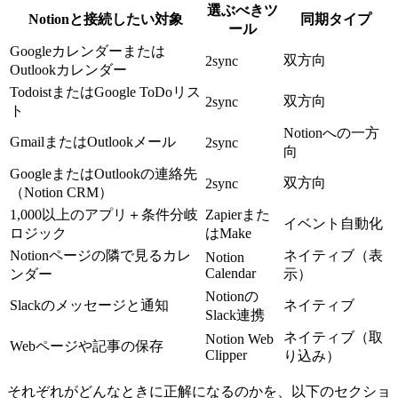
選ぶべきツ
Notionと接続したい対象
同期タイプ
ール
Googleカレンダーまたは
双方向
2sync
Outlookカレンダー
TodoistまたはGoogle ToDoリス
双方向
2sync
ト
Notionへの一方
GmailまたはOutlookメール
2sync
向
GoogleまたはOutlookの連絡先
双方向
2sync
（Notion CRM）
1,000以上のアプリ＋条件分岐
Zapierまた
イベント自動化
ロジック
はMake
Notionページの隣で見るカレ
ネイティブ（表
Notion
Calendar
ンダー
示）
Notionの
Slackのメッセージと通知
ネイティブ
Slack連携
ネイティブ（取
Notion Web
Webページや記事の保存
Clipper
り込み）
それぞれがどんなときに正解になるのかを、以下のセクショ