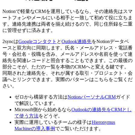
Notionで軽量なCRMを運用しているなら、その連絡先はスマ
ートフォンやメールにいる相手と一致して初めて役に立ちま
す。連絡先連携は両者を揃え続けるので、同じ住所録を二重
に管理せずに済みます。
2syncは
Googleコンタクト
と
Outlook連絡先
をNotionデータベ
ースと双方向に同期します。氏名・メールアドレス・電話番
号・会社名・役職を含み、メールアドレスや名前を使って連
絡先を関連レコードと照合することもできます。この最後の
部分こそが、ただの一覧を本物のCRMへと変える鍵です。
同期された連絡先を、それが属する取引・プロジェクト・会
議へとリンクできます。実際のパターンはこちらをご覧くだ
さい。
ゼロから構築する方法は
NotionパーソナルCRM
ガイド
で解説しています。
Microsoft側から始めるなら
Outlookの連絡先をCRMとし
て使う方法
をどうぞ。
実際に運用しているチームの様子は
Hieronymus
Machineの導入事例
でご覧いただけます。