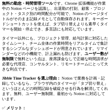
無料の勤怠・時間管理ツール
です。Chrome 拡張機能が作業
中の Notion ページを認識し、出退勤の打刻、顧客・プロジ
ェクト・タスク別の時間配分が可能で、Notion のページタイ
トルがそのまま記録メモとして自動保存されます。キーボー
ドショートカットを使えば、タブ切り替えよりも素早くタイ
マーを開始・停止でき、多言語にも対応しています。
タイマー以外にも、プロジェクト管理、給与計算に対応した
タイムシート、チーム全体の作業時間をリアルタイムで集計
するシンプルなダッシュボードが用意されています。リマイ
ンダーなどの小機能で、計上漏れも防げます。
ユーザー数が
無制限
で無料という点は、座席課金なしで正確な時間請求が
必要な代理店、コンサルタント、リモートチームにとって大
きな利点です。
Jibble Time Tracker を選ぶ理由：
Notion で業務を計画・記
録しているなら、ブラウザ内のタイマーが「タブ切り替え」
というほとんどの時間記録を破綻させる行為を解消してくれ
ます。無料、ユーザー無制限、最初から Notion に対応して
います。
✅
メリット：