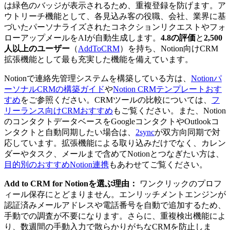
は緑色のバッジが表示されるため、重複登録を防げます。ア
ウトリーチ機能として、各見込み客の役職、会社、業界に基
づいたパーソナライズされたコネクションリクエストやフォ
ローアップメールをAIが自動生成します。
4.8の評価
と
2,500
人以上のユーザー
（
AddToCRM
）を持ち、Notion向けCRM
拡張機能として最も充実した機能を備えています。
Notionで連絡先管理システムを構築している方は、
Notionパ
ーソナルCRMの構築ガイド
や
Notion CRMテンプレートおす
すめ
をご参照ください。CRMツールの比較については、
フ
リーランス向けCRMおすすめ
もご覧ください。また、Notion
のコンタクトデータベースをGoogleコンタクトやOutlookコ
ンタクトと自動同期したい場合は、
2sync
が双方向同期で対
応しています。拡張機能による取り込みだけでなく、カレン
ダーやタスク、メールまで含めてNotionとつなぎたい方は、
目的別のおすすめNotion連携
もあわせてご覧ください。
Add to CRM for Notionを選ぶ理由：
ワンクリックのプロフ
ィール保存にとどまりません。エンリッチメントエンジンが
認証済みメールアドレスや電話番号を自動で追加するため、
手動での調査が不要になります。さらに、重複検出機能によ
り、数週間の手動入力で散らかりがちなCRMを防止しま