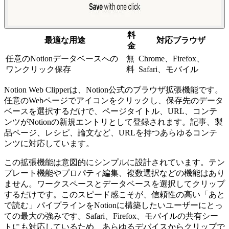
料
最適な用途
対応ブラウザ
金
任意のNotionデータベースへの
無
Chrome、Firefox、
ワンクリック保存
料
Safari、モバイル
Notion Web Clipperは、Notion公式のブラウザ拡張機能です。
任意のWebページでアイコンをクリックし、保存先のデータ
ベースを選択するだけで、ページタイトル、URL、コンテ
ンツがNotionの新規エントリとして登録されます。記事、製
品ページ、レシピ、論文など、URLを持つあらゆるコンテ
ンツに対応しています。
この拡張機能は意図的にシンプルに設計されています。テン
プレート機能やプロパティ編集、複数選択などの機能はあり
ません。ワークスペースとデータベースを選択してクリップ
するだけです。このスピード感こそが、信頼性の高い「あと
で読む」パイプラインをNotionに構築したいユーザーにとっ
ての最大の強みです。Safari、Firefox、モバイルの共有シー
トにも対応しているため、あらゆるデバイスからクリップで