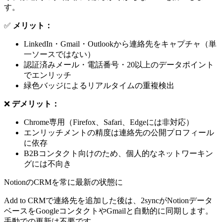
す。
✅
メリット：
LinkedIn・Gmail・Outlookから連絡先をキャプチャ（単
一ソースではない）
認証済みメール・電話番号・20以上のデータポイント
でエンリッチ
緑色バッジによるリアルタイムの重複検出
❌
デメリット：
Chrome専用（Firefox、Safari、Edgeには非対応）
エンリッチメントの精度は連絡先の公開プロフィール
に依存
B2Bコンタクト向けのため、個人的なネットワーキン
グには不向き
NotionのCRMを常に最新の状態に
Add to CRMで連絡先を追加した後は、2syncがNotionデータ
ベースをGoogleコンタクトやGmailと自動的に同期します。
手動での更新は不要です。