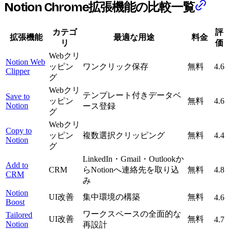
Notion Chrome拡張機能の比較一覧
カテゴ
評
拡張機能
最適な用途
料金
リ
価
Webクリ
Notion Web
ッピン
ワンクリック保存
無料
4.6
Clipper
グ
Webクリ
テンプレート付きデータベ
Save to
ッピン
無料
4.6
Notion
ース登録
グ
Webクリ
Copy to
ッピン
複数選択クリッピング
無料
4.4
Notion
グ
LinkedIn・Gmail・Outlookか
Add to
CRM
らNotionへ連絡先を取り込
無料
4.8
CRM
み
Notion
UI改善
集中環境の構築
無料
4.6
Boost
ワークスペースの全面的な
Tailored
UI改善
無料
4.7
Notion
再設計