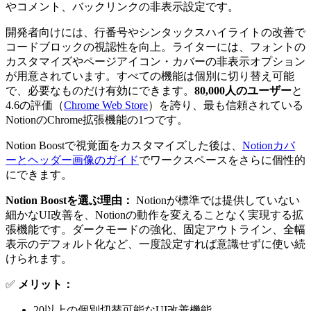
やコメント、バックリンクの非表示設定です。
開発者向けには、行番号やシンタックスハイライトの改善で
コードブロックの視認性を向上。ライターには、フォントの
カスタマイズやページアイコン・カバーの非表示オプション
が用意されています。すべての機能は個別に切り替え可能
で、必要なものだけ有効にできます。
80,000人のユーザー
と
4.6の評価（
Chrome Web Store
）を誇り、最も信頼されている
NotionのChrome拡張機能の1つです。
Notion Boostで視覚面をカスタマイズした後は、
Notionカバ
ーとヘッダー画像のガイド
でワークスペースをさらに個性的
にできます。
Notion Boostを選ぶ理由：
Notionが標準では提供していない
細かなUI改善を、Notionの動作を変えることなく実現する拡
張機能です。ダークモードの強化、固定アウトライン、全幅
表示のデフォルト化など、一度設定すれば意識せずに使い続
けられます。
✅
メリット：
20以上の個別切替可能なUI改善機能