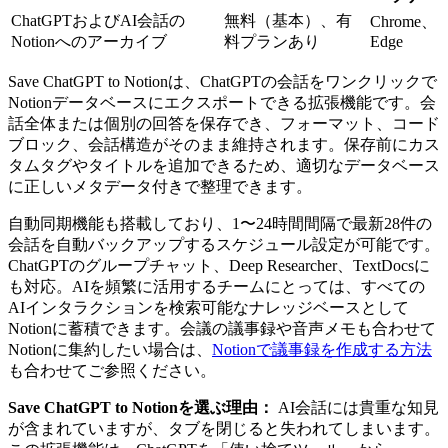
ChatGPTおよびAI会話の
無料（基本）、有
Chrome、
Notionへのアーカイブ
料プランあり
Edge
Save ChatGPT to Notionは、ChatGPTの会話をワンクリックで
Notionデータベースにエクスポートできる拡張機能です。会
話全体または個別の回答を保存でき、フォーマット、コード
ブロック、会話構造がそのまま維持されます。保存前にカス
タムタグやタイトルを追加できるため、適切なデータベース
に正しいメタデータ付きで整理できます。
自動同期機能も搭載しており、1〜24時間間隔で最新28件の
会話を自動バックアップするスケジュール設定が可能です。
ChatGPTのグループチャット、Deep Researcher、TextDocsに
も対応。AIを頻繁に活用するチームにとっては、すべての
AIインタラクションを検索可能なナレッジベースとして
Notionに蓄積できます。会議の議事録や音声メモも合わせて
Notionに集約したい場合は、
Notionで議事録を作成する方法
も合わせてご参照ください。
Save ChatGPT to Notionを選ぶ理由：
AI会話には貴重な知見
が含まれていますが、タブを閉じると失われてしまいます。