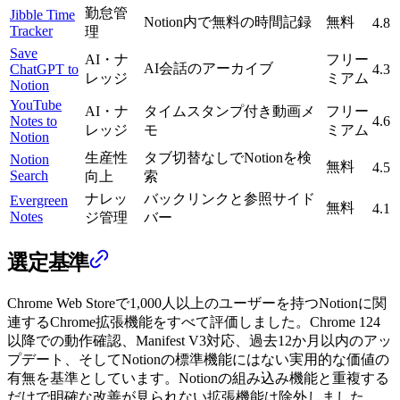
勤怠管
Jibble Time
Notion内で無料の時間記録
無料
4.8
Tracker
理
Save
AI・ナ
フリー
AI会話のアーカイブ
ChatGPT to
4.3
レッジ
ミアム
Notion
YouTube
AI・ナ
タイムスタンプ付き動画メ
フリー
Notes to
4.6
レッジ
モ
ミアム
Notion
生産性
タブ切替なしでNotionを検
Notion
無料
4.5
Search
向上
索
ナレッ
バックリンクと参照サイド
Evergreen
無料
4.1
Notes
ジ管理
バー
選定基準
Chrome Web Storeで1,000人以上のユーザーを持つNotionに関
連するChrome拡張機能をすべて評価しました。Chrome 124
以降での動作確認、Manifest V3対応、過去12か月以内のアッ
プデート、そしてNotionの標準機能にはない実用的な価値の
有無を基準としています。Notionの組み込み機能と重複する
だけで明確な改善が見られない拡張機能は除外しました。