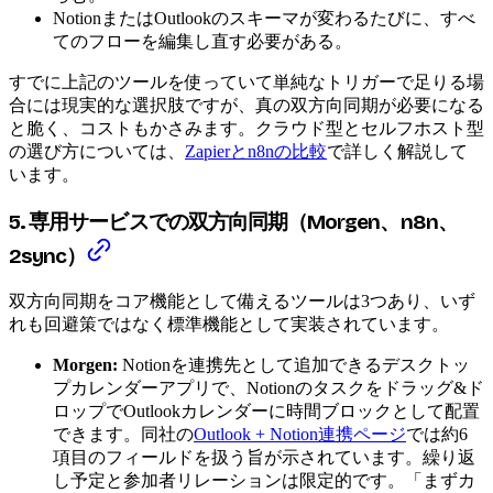
NotionまたはOutlookのスキーマが変わるたびに、すべ
てのフローを編集し直す必要がある。
すでに上記のツールを使っていて単純なトリガーで足りる場
合には現実的な選択肢ですが、真の双方向同期が必要になる
と脆く、コストもかさみます。クラウド型とセルフホスト型
の選び方については、
Zapierとn8nの比較
で詳しく解説して
います。
5. 専用サービスでの双方向同期（Morgen、n8n、
2sync）
双方向同期をコア機能として備えるツールは3つあり、いず
れも回避策ではなく標準機能として実装されています。
Morgen:
Notionを連携先として追加できるデスクトッ
プカレンダーアプリで、Notionのタスクをドラッグ&ド
ロップでOutlookカレンダーに時間ブロックとして配置
できます。同社の
Outlook + Notion連携ページ
では約6
項目のフィールドを扱う旨が示されています。繰り返
し予定と参加者リレーションは限定的です。「まずカ