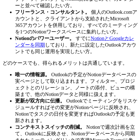
ーと並べて確認したい方。
フリーランス・コンサルタント。
個人のOutlook.comア
カウントと、クライアントから支給されたMicrosoft
365アカウントを併用しており、すべてのミーティング
を1つのNotionワークスペースに集約したい方。
Notionのパワーユーザー。
すでに
NotionとGoogleカレ
ンダーを同期
しており、新たに設定したOutlookアカウ
ントでも同じ運用を実現したい方。
どのケースでも、得られるメリットは共通しています。
唯一の情報源。
Outlookの予定がNotionデータベースの
実ページとして取り込まれます。フィルター、プロジ
ェクトとのリレーション、ノートの添付、ビューの構
築まで、他のNotionデータと同様に扱えます。
更新が双方向に伝播。
Outlookでミーティングをリスケ
ジュールすればその変更がNotionページに反映され、
Notionでタスクの日付を変更すればOutlookの予定も更
新されます。
コンテキストスイッチの削減。
Notionで週次計画を立
て、Outlookに反映させ、Notionデータベースから同期