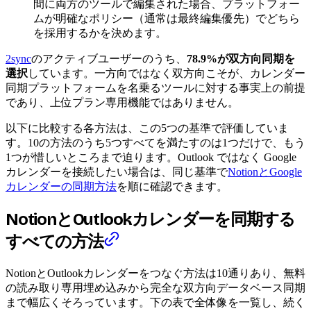
間に両方のツールで編集された場合、プラットフォー
ムが明確なポリシー（通常は最終編集優先）でどちら
を採用するかを決めます。
2sync
のアクティブユーザーのうち、
78.9%が双方向同期を
選択
しています。一方向ではなく双方向こそが、カレンダー
同期プラットフォームを名乗るツールに対する事実上の前提
であり、上位プラン専用機能ではありません。
以下に比較する各方法は、この5つの基準で評価していま
す。10の方法のうち5つすべてを満たすのは1つだけで、もう
1つが惜しいところまで迫ります。Outlook ではなく Google
カレンダーを接続したい場合は、同じ基準で
NotionとGoogle
カレンダーの同期方法
を順に確認できます。
NotionとOutlookカレンダーを同期する
すべての方法
NotionとOutlookカレンダーをつなぐ方法は10通りあり、無料
の読み取り専用埋め込みから完全な双方向データベース同期
まで幅広くそろっています。下の表で全体像を一覧し、続く