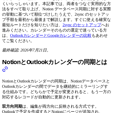
くいらっしゃいます。本記事では、両者をつなぐ実用的な方
法をすべて取り上げ、Notion データベース同期に対する実際
の挙動に基づいて順位づけしたうえで、2sync のセットアッ
プ手順を最初から最後まで解説します。すぐに使える確実な
最短ルートだけを知りたい方は、
2sync のセットアップ
へお
進みください。カレンダーそのものの選定で迷っている方
は、
OutlookカレンダーとGoogleカレンダーの比較
もあわせ
てご覧ください。
最終確認: 2026年7月21日。
NotionとOutlookカレンダーの同期とは
NotionとOutlookカレンダーの同期は、Notionデータベースと
Outlookカレンダーの間でデータを継続的にミラーリングす
る仕組みです。どちらかで予定が変更されると、もう一方の
対応するレコードが自動的に更新されます。
双方向同期
は、編集が両方向に反映される方式です。
Outlookで予定を作成するとNotionにページが追加され、