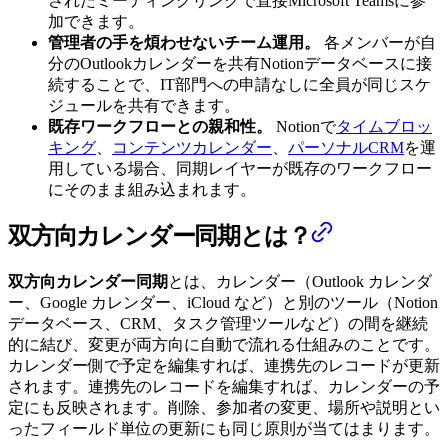
されたミーティングリンクで直接Microsoft Teamsに参
加できます。
管理者の手を煩わせないチーム運用。
各メンバーが自
分のOutlookカレンダーを共有Notionデータベースに接
続することで、IT部門への申請なしに全員が同じスケ
ジュールを共有できます。
既存ワークフローとの親和性。
Notionで
タイムブロッ
キング
、
コンテンツカレンダー
、
パーソナルCRM
を運
用している場合、同期レイヤーが既存のワークフロー
にそのまま組み込まれます。
双方向カレンダー同期とは？
双方向カレンダー同期
とは、カレンダー（Outlook カレンダ
ー、Google カレンダー、iCloud など）と別のツール（Notion
データベース、CRM、タスク管理ツールなど）の間を継続
的に結び、変更が両方向に自動で流れる仕組みのことです。
カレンダー側で予定を編集すれば、連携先のレコードが更新
されます。連携先のレコードを編集すれば、カレンダーの予
定にも反映されます。削除、参加者の変更、場所や説明とい
ったフィールド単位の更新にも同じ原則が当てはまります。