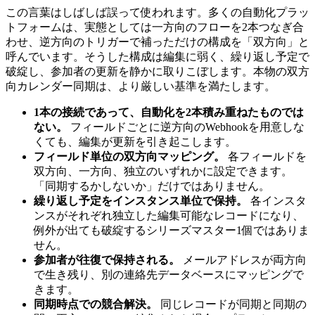
この言葉はしばしば誤って使われます。多くの自動化プラッ
トフォームは、実態としては一方向のフローを2本つなぎ合
わせ、逆方向のトリガーで補っただけの構成を「双方向」と
呼んでいます。そうした構成は編集に弱く、繰り返し予定で
破綻し、参加者の更新を静かに取りこぼします。本物の双方
向カレンダー同期は、より厳しい基準を満たします。
1本の接続であって、自動化を2本積み重ねたものでは
ない。
フィールドごとに逆方向のWebhookを用意しな
くても、編集が更新を引き起こします。
フィールド単位の双方向マッピング。
各フィールドを
双方向、一方向、独立のいずれかに設定できます。
「同期するかしないか」だけではありません。
繰り返し予定をインスタンス単位で保持。
各インスタ
ンスがそれぞれ独立した編集可能なレコードになり、
例外が出ても破綻するシリーズマスター1個ではありま
せん。
参加者が往復で保持される。
メールアドレスが両方向
で生き残り、別の連絡先データベースにマッピングで
きます。
同期時点での競合解決。
同じレコードが同期と同期の