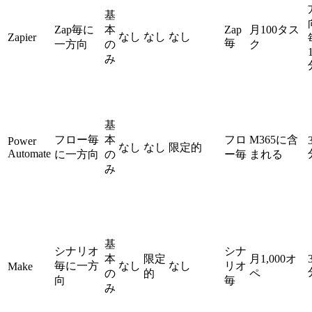
基
Zap毎に
本
Zap
月100タス
なし
なし
なし
Zapier
毎
一方向
の
ク
み
基
フロー毎
本
フロ
M365に含
Power
なし
なし
限定的
Automate
に一方向
の
ー毎
まれる
み
基
シナリオ
シナ
本
限定
月1,000オ
毎に一方
なし
なし
リオ
Make
の
的
ペ
向
毎
み