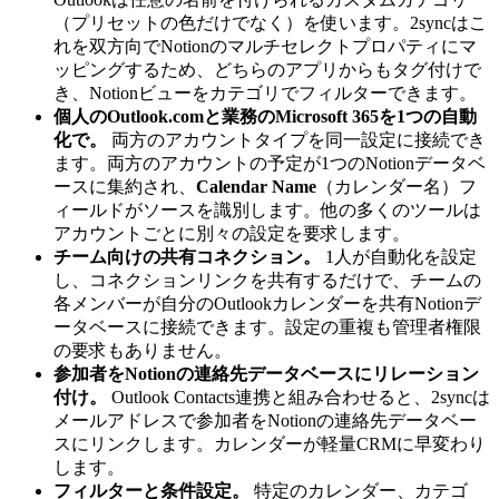
（プリセットの色だけでなく）を使います。2syncはこ
れを双方向でNotionのマルチセレクトプロパティにマ
ッピングするため、どちらのアプリからもタグ付けで
き、Notionビューをカテゴリでフィルターできます。
個人のOutlook.comと業務のMicrosoft 365を1つの自動
化で。
両方のアカウントタイプを同一設定に接続でき
ます。両方のアカウントの予定が1つのNotionデータベ
ースに集約され、
Calendar Name
（カレンダー名）フ
ィールドがソースを識別します。他の多くのツールは
アカウントごとに別々の設定を要求します。
チーム向けの共有コネクション。
1人が自動化を設定
し、コネクションリンクを共有するだけで、チームの
各メンバーが自分のOutlookカレンダーを共有Notionデ
ータベースに接続できます。設定の重複も管理者権限
の要求もありません。
参加者をNotionの連絡先データベースにリレーション
付け。
Outlook Contacts連携と組み合わせると、2syncは
メールアドレスで参加者をNotionの連絡先データベー
スにリンクします。カレンダーが軽量CRMに早変わり
します。
フィルターと条件設定。
特定のカレンダー、カテゴ