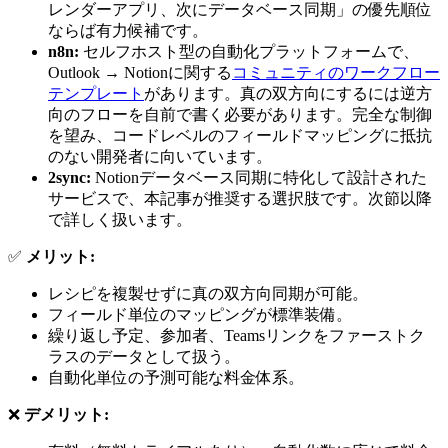
レンダーアプリ、次にデータベース同期」の優先順位
ならば有力候補です。
n8n:
セルフホスト型の自動化プラットフォームで、
Outlook → Notionに関する
コミュニティのワークフロー
テンプレート
があります。真の双方向にするには逆方
向のフローを自前で書く必要があります。完全な制御
を望み、コードレベルのフィールドマッピングに抵抗
のない開発者に向いています。
2sync:
Notionデータベース同期に特化して設計された
サービスで、本記事が推奨する選択肢です。次節以降
で詳しく扱います。
✅
メリット:
レシピを複製せずに真の双方向同期が可能。
フィールド単位のマッピングが標準装備。
繰り返し予定、参加者、Teamsリンクをファーストク
ラスのデータとして扱う。
自動化単位の予測可能な料金体系。
❌
デメリット: