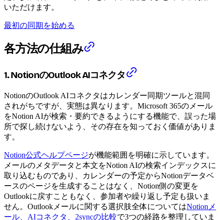
いただけます。
最初の同期を始める
各方法の仕組み
1. NotionのOutlook AIコネクタ
NotionのOutlook AIコネクタはカレンダー同期ツールと混同
されがちですが、実態は異なります。Microsoft 365のメール
をNotion AIが検索・要約できるようにする機能で、誤った場
所で探し続けないよう、その存在を知っておく価値がありま
す。
Notion公式ヘルプページ
が機能範囲を明確に示しています。
メールのメタデータと本文をNotion AIの検索インデックスに
取り込むものであり、カレンダーの予定からNotionデータベ
ースのページを生成することはなく、Notion側の変更を
Outlookに戻すこともなく、参加者や繰り返し予定も扱いま
せん。Outlookメールに関する選択肢全体については
Notionメ
ール、AIコネクタ、2syncの比較
で3つの経路を整理していま