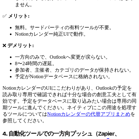
ません。
✅
メリット:
無料。サードパーティの有料ツールが不要。
Notionカレンダー純正UIで動作。
❌
デメリット:
一方向のみで、Outlookへ変更が戻らない。
8〜24時間の遅延。
参加者、主催者、カテゴリのデータが保持されない。
予定がNotionデータベースに格納されない。
NotionカレンダーのUIにこだわりがあり、Outlookの予定を
読み取り専用で確認できれば十分な場合の創意工夫として有
効です。予定をデータベースに取り込みたい場合は専用の同
期ツールに進んでください。ネイティブにこの用途を処理す
るツールについては
Notionカレンダーの代替アプリまとめ
を
参照してください。
4. 自動化ツールでの一方向プッシュ（Zapier、