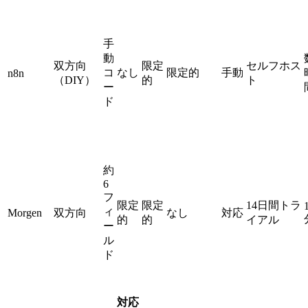
手
動
双方向
限定
セルフホス
コ
なし
限定的
手動
n8n
（DIY）
的
ト
ー
ド
約
6
フ
限定
限定
14日間トラ
ィ
Morgen
双方向
なし
対応
的
的
イアル
ー
ル
ド
対応