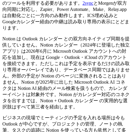
のツールを利用する必要があります。
2sync
とMorgenが双方
向同期に対応し、Zapier、Power Automate、Make、Relay.app
は自動化ごとに一方向のみ動作します。ICS埋め込みと
Googleカレンダー経由の中継は読み取り専用の表示にとどま
ります。
Notion は Outlook カレンダー との双方向ネイティブ同期を提
供していません。Notion カレンダー（2024年に登場した独立
アプリ）は2026年6月に Microsoft Outlook アカウントへの対
応を追加し、現在は Google・Outlook・iCloud のアカウント
を接続できます。ただしこれは予定を表示するだけの読み取
り専用オーバーレイであり、データベース同期ではありませ
ん。外部の予定が Notion のページに変換されることはあり
ません。Notion が2025年に出した Microsoft Outlook AI コネ
クタは Notion AI 経由のメール検索を扱うもので、カレンダ
ーイベントは対象外です。Notion がカレンダー対応のコネク
タを出すまでは、Notion + Outlook カレンダー の実用的な選
択肢はすべて第三者を経由します。
ビジネスの現場でミーティングの予定を入れる場所は今も
Outlook が中心ですが、プロジェクトの管理、ノートの執
筆、タスクの追跡に Notion を使っている方も依然として多