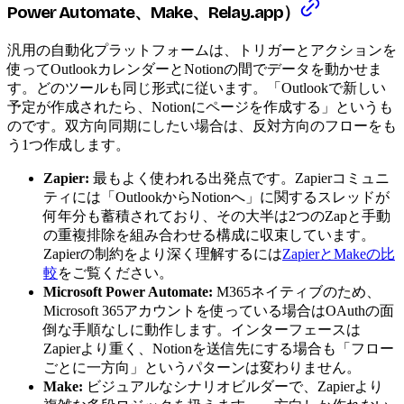
Power Automate、Make、Relay.app）
汎用の自動化プラットフォームは、トリガーとアクションを
使ってOutlookカレンダーとNotionの間でデータを動かせま
す。どのツールも同じ形式に従います。「Outlookで新しい
予定が作成されたら、Notionにページを作成する」というも
のです。双方向同期にしたい場合は、反対方向のフローをも
う1つ作成します。
Zapier:
最もよく使われる出発点です。Zapierコミュニ
ティには「OutlookからNotionへ」に関するスレッドが
何年分も蓄積されており、その大半は2つのZapと手動
の重複排除を組み合わせる構成に収束しています。
Zapierの制約をより深く理解するには
ZapierとMakeの比
較
をご覧ください。
Microsoft Power Automate:
M365ネイティブのため、
Microsoft 365アカウントを使っている場合はOAuthの面
倒な手順なしに動作します。インターフェースは
Zapierより重く、Notionを送信先にする場合も「フロー
ごとに一方向」というパターンは変わりません。
Make:
ビジュアルなシナリオビルダーで、Zapierより