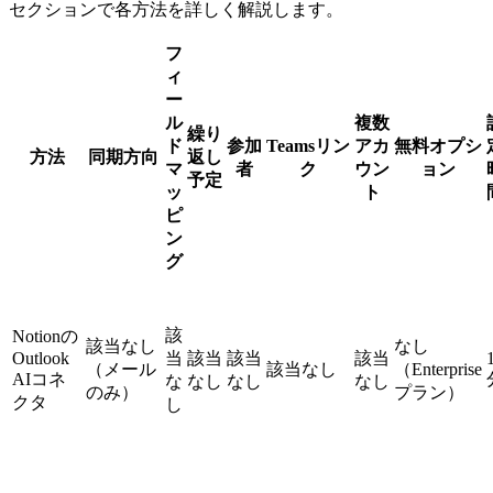
セクションで各方法を詳しく解説します。
フ
ィ
ー
ル
複数
繰り
ド
参加
Teamsリン
アカ
無料オプシ
方法
同期方向
返し
マ
者
ク
ウン
ョン
予定
ッ
ト
ピ
ン
グ
該
Notionの
該当なし
なし
Outlook
当
該当
該当
該当
（メール
該当なし
（Enterprise
AIコネ
な
なし
なし
なし
のみ）
プラン）
クタ
し