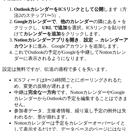
OutlookカレンダーをICSリンクとして公開
します（方
法2のステップ1〜5）。
Googleカレンダーで
、
他のカレンダー
の隣にある
+
を
クリックし、
URL で追加
を選択。ICSリンクを貼り付
けて
カレンダーを追加
をクリックします。
Notionカレンダーアプリを開き
、
設定 → カレンダーア
カウント
に進み、Googleアカウントを追加します。
これでOutlookの予定がGoogleを中継してNotionカレン
ダーに表示されるようになります。
設定は無料ですが、伝送の過程で多くを失います。
ICSフィードは8〜24時間ごとにポーリングされるた
め、変更の反映が遅れます。
中継は
完全な一方向
です。NotionカレンダーやGoogle
カレンダーからOutlookの予定を編集することはできま
せん。
参加者データ、主催者情報、繰り返し予定の例外は失
われるか、形が崩れます。
Notionカレンダーは予定をカレンダーオーバーレイと
して表示するだけで、データベースのページにはなり