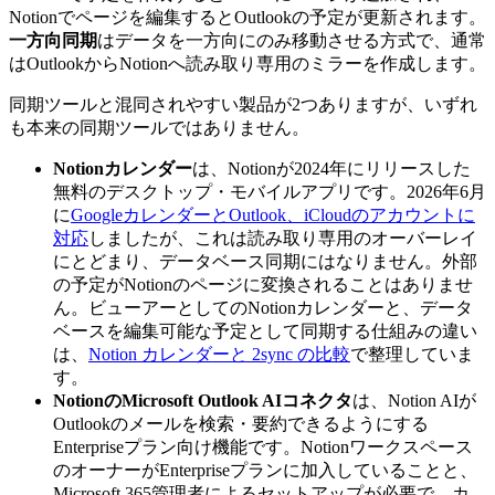
Notionでページを編集するとOutlookの予定が更新されます。
一方向同期
はデータを一方向にのみ移動させる方式で、通常
はOutlookからNotionへ読み取り専用のミラーを作成します。
同期ツールと混同されやすい製品が2つありますが、いずれ
も本来の同期ツールではありません。
Notionカレンダー
は、Notionが2024年にリリースした
無料のデスクトップ・モバイルアプリです。2026年6月
に
GoogleカレンダーとOutlook、iCloudのアカウントに
対応
しましたが、これは読み取り専用のオーバーレイ
にとどまり、データベース同期にはなりません。外部
の予定がNotionのページに変換されることはありませ
ん。ビューアーとしてのNotionカレンダーと、データ
ベースを編集可能な予定として同期する仕組みの違い
は、
Notion カレンダーと 2sync の比較
で整理していま
す。
NotionのMicrosoft Outlook AIコネクタ
は、Notion AIが
Outlookのメールを検索・要約できるようにする
Enterpriseプラン向け機能です。Notionワークスペース
のオーナーがEnterpriseプランに加入していることと、
Microsoft 365管理者によるセットアップが必要で、カ