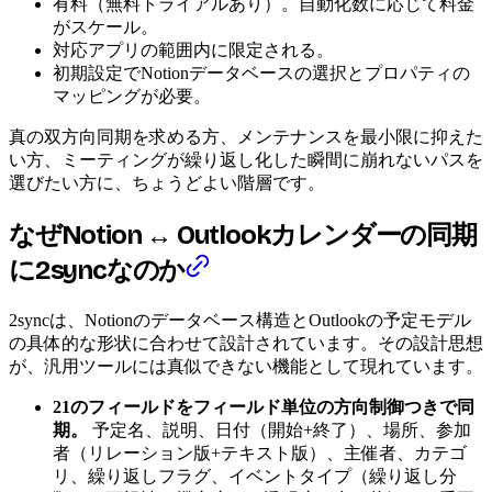
有料（無料トライアルあり）。自動化数に応じて料金
がスケール。
対応アプリの範囲内に限定される。
初期設定でNotionデータベースの選択とプロパティの
マッピングが必要。
真の双方向同期を求める方、メンテナンスを最小限に抑えた
い方、ミーティングが繰り返し化した瞬間に崩れないパスを
選びたい方に、ちょうどよい階層です。
なぜNotion ↔ Outlookカレンダーの同期
に2syncなのか
2syncは、Notionのデータベース構造とOutlookの予定モデル
の具体的な形状に合わせて設計されています。その設計思想
が、汎用ツールには真似できない機能として現れています。
21のフィールドをフィールド単位の方向制御つきで同
期。
予定名、説明、日付（開始+終了）、場所、参加
者（リレーション版+テキスト版）、主催者、カテゴ
リ、繰り返しフラグ、イベントタイプ（繰り返し分