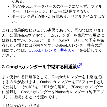
がある。
予定がNotionデータベースのページにならず、フィル
ター、リレーション、ビューに活用できない。
ポーリング遅延が8〜24時間あり、リアルタイムではな
い。
これは簡易的なビジュアル参照であって、同期ではありませ
ん。公開Notionウィキでチームカレンダーを表示する用途に
は適しますが、Notionデータベースのページとして予定を保
存したい場合には不向きです。Outlookカレンダー共有の詳
細については、
Outlookカレンダー共有ガイド
を参照してく
ださい。
3. Googleカレンダーを中継する回避策
よく使われる回避策として、Googleカレンダーを中継地点に
する方法があります。OutlookカレンダーをICSフィードとし
て公開し、そのICSを「URLから追加」でGoogleカレンダー
に登録し、GoogleカレンダーをNotionカレンダー（純正アプ
リ）に接続するという流れです。
手順は次のとおりです。