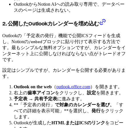
OutlookからNotion AIへの読み取り専用で、データベー
スのページは生成されない。
2. 公開したOutlookカレンダーを埋め込む
Outlookの「予定表の発行」機能で公開ICSフィードを生成
し、Notionの
ブロックに貼り付けて表示する方法で
/embed
す。最もシンプルな無料オプションですが、カレンダーをイ
ンターネット上に公開しなければならない点がトレードオフ
です。
設定はシンプルですが、カレンダーを公開する必要がありま
す。
Outlook on the web
（
outlook.office.com
）を開きます。
右上の
歯車アイコン
をクリックし、
設定
を開きます。
予定表 → 共有予定表
に進みます。
**「予定表の発行」
で対象のカレンダーを選び、
「す
べての詳細を表示可能」**を選択し、
発行
をクリック
します。
Outlookが生成した
HTMLまたはICSのリンク
をコピー