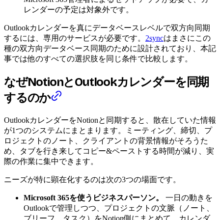
レンダーの予定は対象外です。
Outlookカレンダーを真にデータベースレベルで双方向同期
するには、専用のサービスが必要です。
2sync
はまさにこの
種の双方向データベース同期のために設計されており、本記
事では他のすべての選択肢を同じ条件で比較します。
なぜNotionとOutlookカレンダーを同期
するのか
OutlookカレンダーをNotionと同期すると、散在していた情報
が1つのシステムにまとまります。ミーティング、締切、プ
ロジェクトのノート、クライアントの背景情報がそろうた
め、タブを行き来してコピー&ペーストする時間が減り、実
際の作業に集中できます。
ニーズが特に顕在化するのは次の3つの場面です。
Microsoft 365を使うビジネスパーソン。
一日の動きを
Outlookで管理しつつ、プロジェクトの文脈（ノート、
ブリーフ、タスク）をNotion側にまとめて、カレンダ