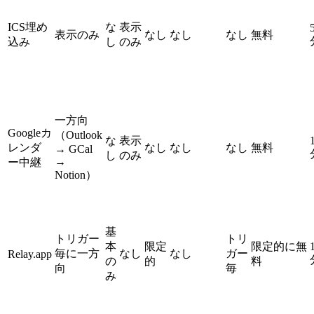
ICS埋め
な
表示
表示のみ
なし
なし
なし
無料
込み
し
のみ
一方向
Googleカ
（Outlook
な
表示
レンダ
なし
なし
なし
無料
→ GCal
し
のみ
→
ー中継
Notion）
基
トリガー
トリ
本
限定
限定的に無
毎に一方
なし
なし
ガー
Relay.app
の
的
料
向
毎
み