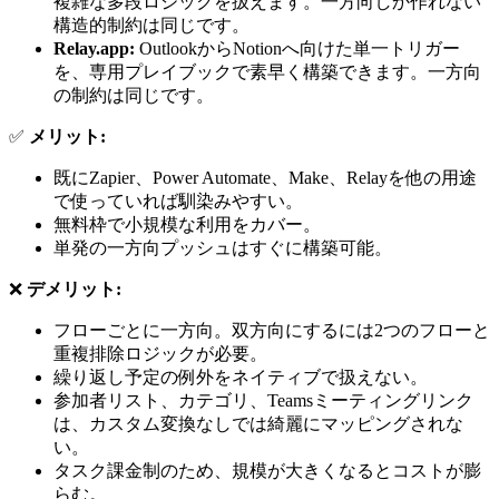
複雑な多段ロジックを扱えます。一方向しか作れない
構造的制約は同じです。
Relay.app:
OutlookからNotionへ向けた単一トリガー
を、専用プレイブックで素早く構築できます。一方向
の制約は同じです。
✅
メリット:
既にZapier、Power Automate、Make、Relayを他の用途
で使っていれば馴染みやすい。
無料枠で小規模な利用をカバー。
単発の一方向プッシュはすぐに構築可能。
❌
デメリット:
フローごとに一方向。双方向にするには2つのフローと
重複排除ロジックが必要。
繰り返し予定の例外をネイティブで扱えない。
参加者リスト、カテゴリ、Teamsミーティングリンク
は、カスタム変換なしでは綺麗にマッピングされな
い。
タスク課金制のため、規模が大きくなるとコストが膨
らむ。