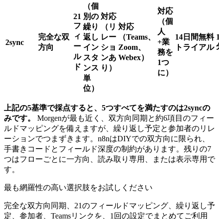
（個
対応
21
別の
対応
（個
フ
繰り
（リ
対応
人
ィ
完全な双
返し
レー
（Teams、
14日間無料
+業
2sync
ー
方向
イン
ショ
Zoom、
トライアル
務を
ル
スタ
ンあ
Webex）
1つ
ド
ンス
り）
に）
単
位）
上記の5基準で採点すると、5つすべてを満たすのは2syncの
みです。
Morgenが最も近く、双方向同期と約6項目のフィー
ルドマッピングを備えますが、繰り返し予定と参加者のリレ
ーションでつまずきます。n8nはDIYでの双方向に限られ、
手書きコードとフィールド深度の制約があります。残りの7
つはフローごとに一方向、読み取り専用、または表示専用で
す。
最も網羅性の高い選択肢をお試しください
完全な双方向同期、21のフィールドマッピング、繰り返し予
定、参加者、Teamsリンクを、1回の設定でまとめてご利用