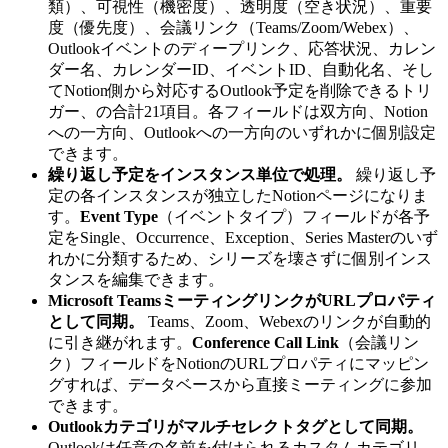
類）、可視性（機密度）、透明度（空き状況）、重要
度（優先度）、会議リンク（Teams/Zoom/Webex）、
Outlookイベントのディープリンク、応答状況、カレン
ダー名、カレンダーID、イベントID、自動化名、そし
てNotion側から対応するOutlook予定を削除できるトリ
ガー、の合計21項目。各フィールドは双方向、Notion
への一方向、Outlookへの一方向のいずれかに個別設定
できます。
繰り返し予定をインスタンス単位で処理。
繰り返し予
定の各インスタンスが独立したNotionページになりま
す。
Event Type
（イベントタイプ）フィールドが各予
定をSingle、Occurrence、Exception、Series Masterのいず
れかに分類するため、シリーズを壊さずに個別インス
タンスを編集できます。
Microsoft TeamsミーティングリンクがURLプロパティ
として同期。
Teams、Zoom、Webexのリンクが自動的
に引き継がれます。
Conference Call Link
（会議リン
ク）フィールドをNotionのURLプロパティにマッピン
グすれば、データベースから直接ミーティングに参加
できます。
Outlookカテゴリがマルチセレクトタグとして同期。
Outlookは任意の名前を付けられるカスタムカテゴリ