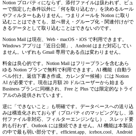
Notion プロパティにならず、添付ファイルは扱われず、ビュ
ーで指定した条件以外に「何を取り込むか」を決めるルール
やフィルターもありません。つまりメールを Notion に取り
込むことはできても、並べ替え・グループ化・関連付けがで
きるデータとして取り込むことはできないのです。
Notion Mail は現在、Web・macOS・iOS で利用できます。
Windows アプリは「近日公開」、Android はまだ対応してい
ません。いずれも Gmail 専用である点は変わりません。
料金は良心的です。Notion Mail はフリープランを含むあら
ゆる Notion プランで無料で利用できます。AI 機能（自動ラ
ベル付け、返信下書き作成、カレンダー候補）には Notion
AI が必要です。現在は月額 20 ドル/ユーザーから始まる
Business プランに同梱され、Free と Plus では限定的なトライ
アルのみ提供されています。
逆に「できないこと」も明確です。データベースへの送り込
みは構造化されておらず（プロパティのマッピングなし、添
付ファイル非対応、フィルターエンジンなし）、スレッド要
約も行わず、Outlook には接続できません。AI 機能は本製品
の中で最も弱い部分です。efficient.app、icebox.cool、Android