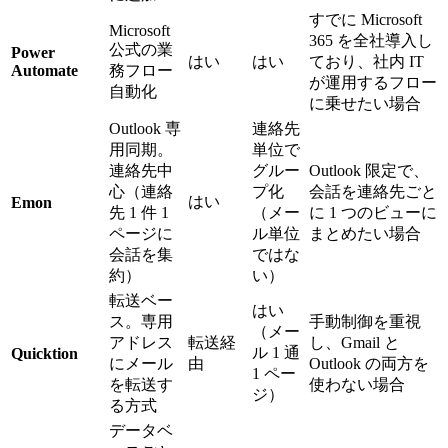
すでに Microsoft
Microsoft
365 を全社導入し
公式の業
Power
はい
はい
ており、社内 IT
Automate
務フロー
が運用するフロー
自動化
に乗せたい場合
Outlook 専
連絡先
用同期。
単位で
連絡先中
グルー
Outlook 限定で、
心（連絡
プ化
会話を連絡先ごと
はい
Emon
先 1 件 1
（メー
に 1 つのビューに
ページに
ル単位
まとめたい場合
会話を集
ではな
約）
い）
転送ベー
はい
ス。専用
手動制御を重視
（メー
アドレス
転送経
し、Gmail と
ル 1 通
Quicktion
にメール
由
Outlook の両方を
1 ペー
を転送す
使わない場合
ジ）
る方式
データベ