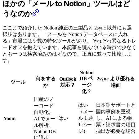
ほかの「メール to Notion」ツールはど
うなのか
ここまで紹介した Notion 純正の三製品と 2sync 以外にも選
択肢はあります。「メールを Notion データベースに入れ
る」市場には少数の特化ツールがあり、それぞれ異なるトレ
ードオフを抱えています。本記事を読んでいる時点で少なく
とも一つは検索済みのはずなので、正直に並べて比較しま
す。
Notion
DB ペ
何をする
2sync より優れる
Outlook
ツール
対応？
ージ
か
場面
化？
国産のノ
はい
日本語サポートと
ーコード
（メー
国内事例を重視
自動化。
はい
ル 1 通
し、AI による帳
Yoom
AI でメー
1 ペー
票・請求書の項目
ル解析、
ジ）
抽出が必要な場合
Notion DB
に追加