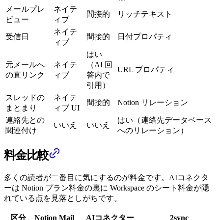
メールプレ
ネイテ
間接的
リッチテキスト
ビュー
ィブ
ネイテ
受信日
間接的
日付プロパティ
ィブ
はい
元メールへ
ネイテ
（AI 回
URL プロパティ
の直リンク
ィブ
答内で
引用）
スレッドの
ネイテ
間接的
Notion リレーション
まとまり
ィブ UI
連絡先との
はい（連絡先データベース
いいえ
いいえ
関連付け
へのリレーション）
料金比較
多くの読者が二番目に気にするのが料金です。AIコネクタ
ーは Notion プラン料金の裏に Workspace のシート料金が隠
れている点を見落としがちです。
区分
Notion Mail
AIコネクター
2sync