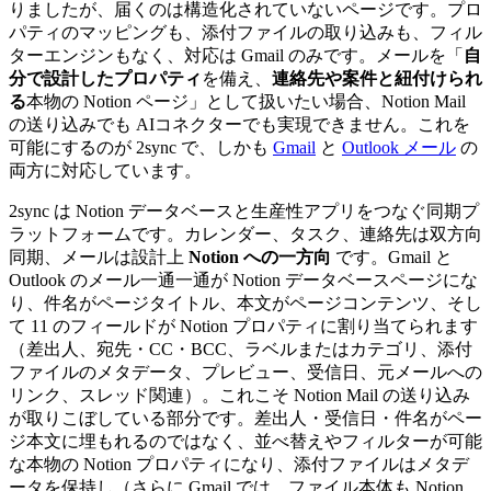
りましたが、届くのは構造化されていないページです。プロ
パティのマッピングも、添付ファイルの取り込みも、フィル
ターエンジンもなく、対応は Gmail のみです。メールを「
自
分で設計したプロパティ
を備え、
連絡先や案件と紐付けられ
る
本物の Notion ページ」として扱いたい場合、Notion Mail
の送り込みでも AIコネクターでも実現できません。これを
可能にするのが 2sync で、しかも
Gmail
と
Outlook メール
の
両方に対応しています。
2sync は Notion データベースと生産性アプリをつなぐ同期プ
ラットフォームです。カレンダー、タスク、連絡先は双方向
同期、メールは設計上
Notion への一方向
です。Gmail と
Outlook のメール一通一通が Notion データベースページにな
り、件名がページタイトル、本文がページコンテンツ、そし
て 11 のフィールドが Notion プロパティに割り当てられます
（差出人、宛先・CC・BCC、ラベルまたはカテゴリ、添付
ファイルのメタデータ、プレビュー、受信日、元メールへの
リンク、スレッド関連）。これこそ Notion Mail の送り込み
が取りこぼしている部分です。差出人・受信日・件名がペー
ジ本文に埋もれるのではなく、並べ替えやフィルターが可能
な本物の Notion プロパティになり、添付ファイルはメタデ
ータを保持し（さらに Gmail では、ファイル本体も Notion