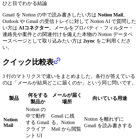
ひと目でわかる結論
Gmail を Notion の中で読み書きしたい方は
Notion Mail
。
Outlook や Gmail の受信トレイに対して Notion AI で質問した
い方は
AIコネクター
。メールをプロパティ・フィルター・
連絡先や案件との関連付けを備えた本物の Notion データベ
ースページとして取り込みたい方は
2sync
をご利用くださ
い。
クイック比較表
3 行のマトリクスで違いをまとめました。各行が答えている
のは「メールが結局どこに届くのか」という同じ問いです。
何をする
メールが届く
製品
向いている用途
製品か
場所
Notion の
中で動作
Gmail に残
Notion を離れずに
Notion
する Gmail
る。Notion
Mail
Gmail を読み書きする
クライア
Mail から閲覧
ント UI