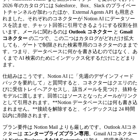
2026 年のカタログには Salesforce、Box、Slack のプライベー
トチャンネルが加わったほか、External Agents API も用意さ
れました。それぞれのコネクターが Notion AI にデータソー
スを読ませ、チャット回答に引用できるようにする役割を担
います。メールに関わるのは
Outlook コネクター
と
Gmail
コネクター
の二つで、この二つはカタログがどれだけ拡大
しても、ゲートで制限された検索専用のコネクターのままで
す。つまり、データベースに何かを書き込むのではなく、あ
くまで AI 検索のためにインデックス化するだけにとどまり
ます。
仕組みはこうです。Notion AI に「先週のデザインフィード
バックを要約して」と質問すると、コネクターはクエリのた
びに受信トレイへアクセスし、該当メールを見つけ、抜粋を
モデルに渡します。回答にはソースとなったメールがリンク
として引用されます。**Notion データベースには何も書き込
まれません。**接続を解除すると、インデックスは 24 時間
以内に削除されます。
プラン要件は Notion Mail よりも厳しめです。Outlook AIコネ
クターは
エンタープライズプラン専用
。Gmail AIコネクター