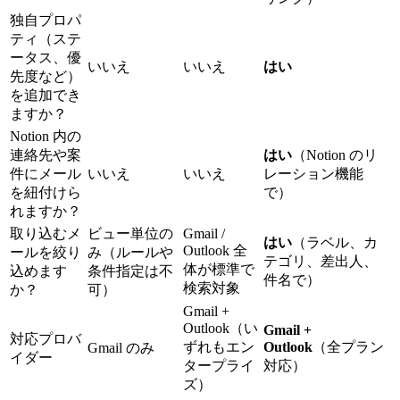
独自プロパ
ティ（ステ
ータス、優
いいえ
いいえ
はい
先度など）
を追加でき
ますか？
Notion 内の
連絡先や案
はい
（Notion のリ
件にメール
いいえ
いいえ
レーション機能
を紐付けら
で）
れますか？
取り込むメ
ビュー単位の
Gmail /
はい
（ラベル、カ
Outlook 全
ールを絞り
み（ルールや
テゴリ、差出人、
体が標準で
込めます
条件指定は不
件名で）
検索対象
か？
可）
Gmail +
Outlook（い
Gmail +
対応プロバ
ずれもエン
Outlook
（全プラン
Gmail のみ
イダー
タープライ
対応）
ズ）