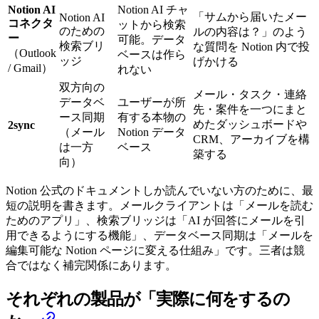
Notion AI
Notion AI チャ
「サムから届いたメー
Notion AI
コネクタ
ットから検索
のための
ルの内容は？」のよう
ー
可能。データ
検索ブリ
な質問を Notion 内で投
（Outlook
ベースは作ら
ッジ
げかける
/ Gmail）
れない
双方向の
メール・タスク・連絡
データベ
ユーザーが所
先・案件を一つにまと
ース同期
有する本物の
めたダッシュボードや
2sync
（メール
Notion データ
CRM、アーカイブを構
は一方
ベース
築する
向）
Notion 公式のドキュメントしか読んでいない方のために、最
短の説明を書きます。メールクライアントは「メールを読む
ためのアプリ」、検索ブリッジは「AI が回答にメールを引
用できるようにする機能」、データベース同期は「メールを
編集可能な Notion ページに変える仕組み」です。三者は競
合ではなく補完関係にあります。
それぞれの製品が「実際に何をするの