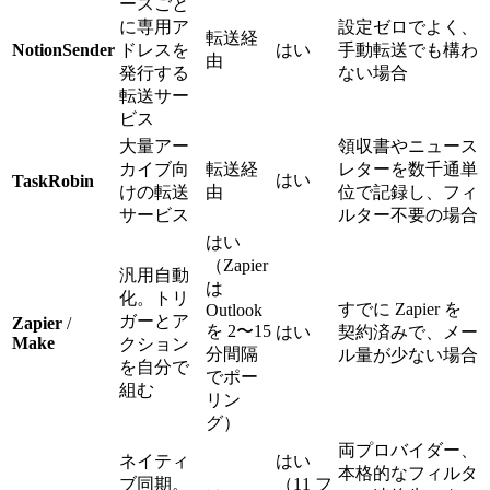
ースごと
に専用ア
設定ゼロでよく、
転送経
NotionSender
ドレスを
はい
手動転送でも構わ
由
発行する
ない場合
転送サー
ビス
大量アー
領収書やニュース
カイブ向
転送経
レターを数千通単
はい
TaskRobin
けの転送
由
位で記録し、フィ
サービス
ルター不要の場合
はい
（Zapier
汎用自動
は
化。トリ
すでに Zapier を
Outlook
ガーとア
Zapier
/
を 2〜15
はい
契約済みで、メー
Make
クション
分間隔
ル量が少ない場合
を自分で
でポー
組む
リン
グ）
両プロバイダー、
ネイティ
はい
本格的なフィルタ
ブ同期。
（11 フ