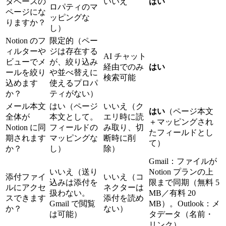
タベースの
いいえ
はい
ロパティのマ
ページにな
ッピングな
りますか？
し）
Notion のフ
限定的（ペー
ィルターや
ジは存在する
AI チャット
ビューでメ
が、絞り込み
経由でのみ
はい
ールを絞り
や並べ替えに
検索可能
込めます
使えるプロパ
か？
ティがない）
メール本文
はい（ページ
いいえ（ク
はい
（ページ本文
全体が
本文として。
エリ時に読
＋マッピングされ
Notion に同
フィールドの
み取り、切
たフィールドとし
期されます
マッピングな
断時に削
て）
か？
し）
除）
Gmail：ファイルが
いいえ（送り
Notion プランの上
添付ファイ
いいえ（コ
込みは添付を
限まで同期（無料 5
ルにアクセ
ネクターは
扱わない。
MB／有料 20
スできます
添付を読め
Gmail で閲覧
MB）。Outlook：メ
か？
ない）
は可能）
タデータ（名前・
リンク）