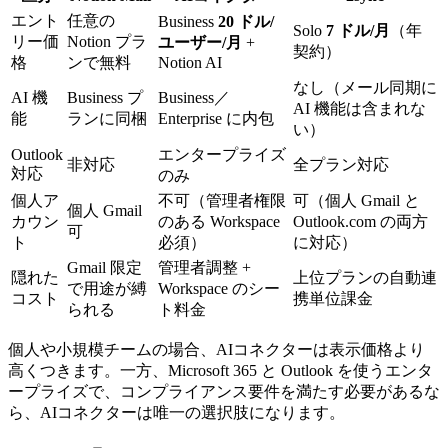
エント
任意の
Business
20 ドル/
Solo
7 ドル/月
（年
リー価
Notion プラ
ユーザー/月
+
契約）
格
ンで無料
Notion AI
なし（メール同期に
AI 機
Business プ
Business／
AI 機能は含まれな
能
ランに同梱
Enterprise に内包
い）
Outlook
エンタープライズ
非対応
全プラン対応
対応
のみ
個人ア
不可（管理者権限
可（個人 Gmail と
個人 Gmail
カウン
のある Workspace
Outlook.com の両方
可
ト
必須）
に対応）
Gmail 限定
管理者調整 +
隠れた
上位プランの自動連
で用途が縛
Workspace のシー
コスト
携単位課金
られる
ト料金
個人や小規模チームの場合、AIコネクターは表示価格より
高くつきます。一方、Microsoft 365 と Outlook を使うエンタ
ープライズで、コンプライアンス要件を満たす必要があるな
ら、AIコネクターは唯一の選択肢になります。