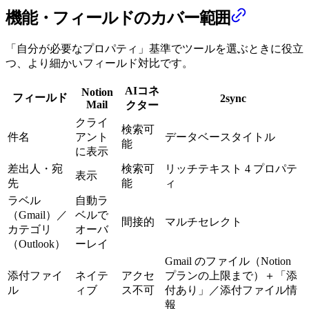
機能・フィールドのカバー範囲
「自分が必要なプロパティ」基準でツールを選ぶときに役立
つ、より細かいフィールド対比です。
AIコネ
Notion
フィールド
2sync
Mail
クター
クライ
検索可
件名
アント
データベースタイトル
能
に表示
差出人・宛
検索可
リッチテキスト 4 プロパテ
表示
先
能
ィ
ラベル
自動ラ
（Gmail）／
ベルで
間接的
マルチセレクト
カテゴリ
オーバ
（Outlook）
ーレイ
Gmail のファイル（Notion
添付ファイ
ネイテ
アクセ
プランの上限まで）＋「添
ル
ィブ
ス不可
付あり」／添付ファイル情
報