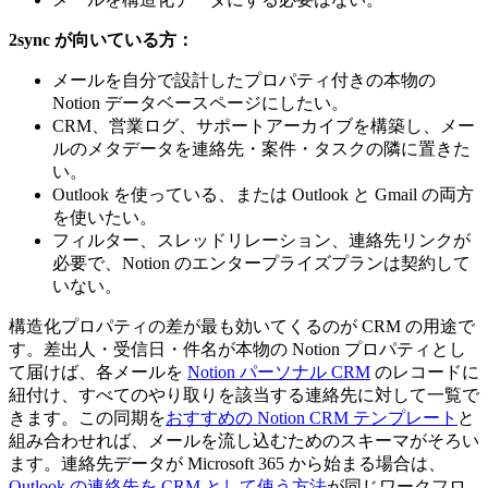
2sync が向いている方：
メールを自分で設計したプロパティ付きの本物の
Notion データベースページにしたい。
CRM、営業ログ、サポートアーカイブを構築し、メー
ルのメタデータを連絡先・案件・タスクの隣に置きた
い。
Outlook を使っている、または Outlook と Gmail の両方
を使いたい。
フィルター、スレッドリレーション、連絡先リンクが
必要で、Notion のエンタープライズプランは契約して
いない。
構造化プロパティの差が最も効いてくるのが CRM の用途で
す。差出人・受信日・件名が本物の Notion プロパティとし
て届けば、各メールを
Notion パーソナル CRM
のレコードに
紐付け、すべてのやり取りを該当する連絡先に対して一覧で
きます。この同期を
おすすめの Notion CRM テンプレート
と
組み合わせれば、メールを流し込むためのスキーマがそろい
ます。連絡先データが Microsoft 365 から始まる場合は、
Outlook の連絡先を CRM として使う方法
が同じワークフロ