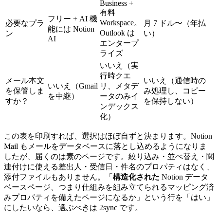
Business +
有料
フリー + AI 機
Workspace。
必要なプラ
月 7 ドル〜（年払
能には Notion
Outlook は
ン
い）
AI
エンタープ
ライズ
いいえ（実
行時クエ
メール本文
いいえ（通信時の
いいえ（Gmail
リ、メタデ
を保管しま
み処理し、コピー
を中継）
ータのみイ
すか？
を保持しない）
ンデックス
化）
この表を印刷すれば、選択はほぼ自ずと決まります。Notion
Mail もメールをデータベースに落とし込めるようになりま
したが、届くのは素のページです。絞り込み・並べ替え・関
連付けに使える差出人・受信日・件名のプロパティはなく、
添付ファイルもありません。「
構造化された
Notion データ
ベースページ、つまり仕組みを組み立てられるマッピング済
みプロパティを備えたページになるか」という行を「はい」
にしたいなら、選ぶべきは 2sync です。