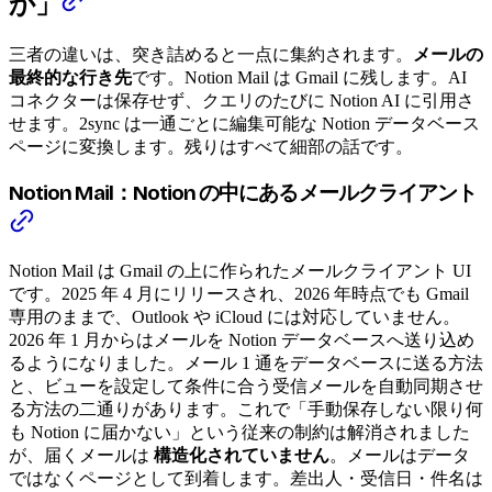
か」
三者の違いは、突き詰めると一点に集約されます。
メールの
最終的な行き先
です。Notion Mail は Gmail に残します。AI
コネクターは保存せず、クエリのたびに Notion AI に引用さ
せます。2sync は一通ごとに編集可能な Notion データベース
ページに変換します。残りはすべて細部の話です。
Notion Mail：Notion の中にあるメールクライアント
Notion Mail は Gmail の上に作られたメールクライアント UI
です。2025 年 4 月にリリースされ、2026 年時点でも Gmail
専用のままで、Outlook や iCloud には対応していません。
2026 年 1 月からはメールを Notion データベースへ送り込め
るようになりました。メール 1 通をデータベースに送る方法
と、ビューを設定して条件に合う受信メールを自動同期させ
る方法の二通りがあります。これで「手動保存しない限り何
も Notion に届かない」という従来の制約は解消されました
が、届くメールは
構造化されていません
。メールはデータ
ではなくページとして到着します。差出人・受信日・件名は