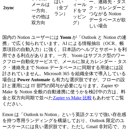
はい
ー、連絡先・タス
メールは
ィール
2sync
（全プ
ク・カレンダーと
一方向、
ドをマ
ラン）
つながる Notion
その他は
ッピン
データベースが欲
双方向
グ）
しい場合
国内の Notion ユーザーには
Yoom
が「Outlook と Notion の連
携」で広く知られています。AI による情報抽出（OCR、帳
票項目の自動入力）に強く、日本語のヘルプとサポートを利
用できる利点があります。一方、Yoom はサブスク型のワー
クフロー自動化サービスで、メールに加えカレンダー・タス
ク・連絡先まで Notion データベースに同期する用途には設
計されていません。Microsoft 365 を組織全体で導入している
場合は
Power Automate
も有力な選択肢ですが、フローの設
計と運用には IT 部門の関与が必要になります。Zapier や
Make を Notion 全般の自動連携に使うかを検討中の方は、料
金と双方向同期で並べた
Zapier vs Make 比較
もあわせてご覧
ください。
Emon は「Outlook to Notion」という英語クエリで強い存在感
を持つ専用ランディングを構築しており、Outlook 限定のユ
ースケースには良い選択肢です。ただし Gmail 非対応で、カ