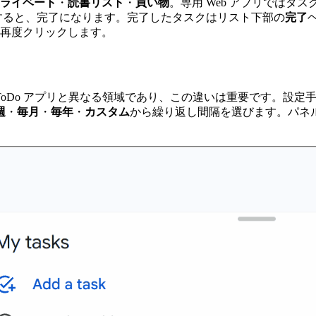
ライベート
・
読書リスト
・
買い物
。専用 Web アプリではタ
すると、完了になります。完了したタスクはリスト下部の
完了
再度クリックします。
多くの ToDo アプリと異なる領域であり、この違いは重要です
週
・
毎月
・
毎年
・
カスタム
から繰り返し間隔を選びます。パネ