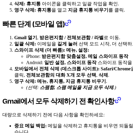
삭제:
휴지통
아이콘을 클릭하고 일괄 작업을 확인.
영구 삭제:
휴지통
을 열고
지금 휴지통 비우기
를 클릭.
빠른 단계 (모바일 앱)
Gmail 열기
,
받은편지함 / 전체보관함 / 라벨
로 이동.
일괄 삭제:
이메일을
길게 눌러
선택 모드 시작, 더 선택
스와이프 삭제 (더 빠름): 메뉴, 설정:
iPhone:
받은편지함 맞춤설정, 메일 스와이프 동작
Android:
일반 설정, 스와이프 동작
스와이프 동작
모바일에서 전체 삭제 (데스크톱 사이트):
Safari/Chrome
클릭,
전체보관함의 대화 X개 모두 선택
,
삭제
.
영구 삭제:
메뉴, 휴지통, 지금 휴지통 비우기
.
(선택:
스팸함, 스팸 메일을 지금 모두 삭제
.)
Gmail에서 모두 삭제하기 전 확인사항
대량으로 삭제하기 전에 다음 사항을 확인하세요:
중요 메일 백업:
메일을 삭제하고 휴지통을 비우면 되돌릴 
습니다.