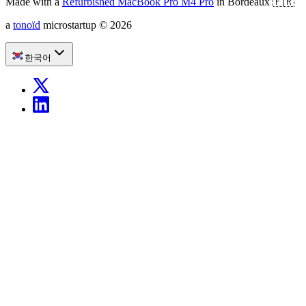
Made with a
Refurbished MacBook Pro M4 Pro
in Bordeaux
🇫🇷
a
tonoïd
microstartup
©
2026
한국어