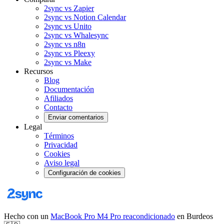
2sync vs Zapier
2sync vs Notion Calendar
2sync vs Unito
2sync vs Whalesync
2sync vs n8n
2sync vs Pleexy
2sync vs Make
Recursos
Blog
Documentación
Afiliados
Contacto
Enviar comentarios
Legal
Términos
Privacidad
Cookies
Aviso legal
Configuración de cookies
Hecho con un
MacBook Pro M4 Pro reacondicionado
en Burdeos