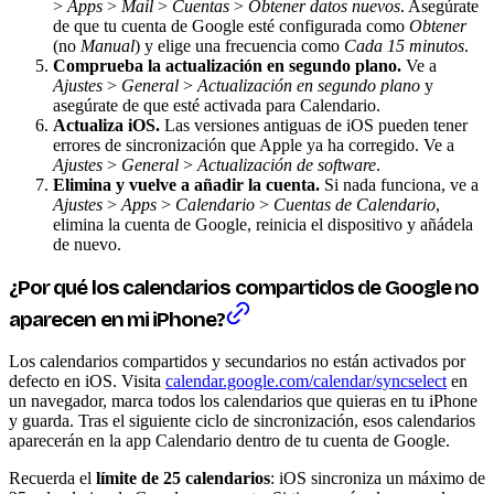
>
Apps
>
Mail
>
Cuentas
>
Obtener datos nuevos
. Asegúrate
de que tu cuenta de Google esté configurada como
Obtener
(no
Manual
) y elige una frecuencia como
Cada 15 minutos
.
Comprueba la actualización en segundo plano.
Ve a
Ajustes
>
General
>
Actualización en segundo plano
y
asegúrate de que esté activada para Calendario.
Actualiza iOS.
Las versiones antiguas de iOS pueden tener
errores de sincronización que Apple ya ha corregido. Ve a
Ajustes
>
General
>
Actualización de software
.
Elimina y vuelve a añadir la cuenta.
Si nada funciona, ve a
Ajustes
>
Apps
>
Calendario
>
Cuentas de Calendario
,
elimina la cuenta de Google, reinicia el dispositivo y añádela
de nuevo.
¿Por qué los calendarios compartidos de Google no
aparecen en mi iPhone?
Los calendarios compartidos y secundarios no están activados por
defecto en iOS. Visita
calendar.google.com/calendar/syncselect
en
un navegador, marca todos los calendarios que quieras en tu iPhone
y guarda. Tras el siguiente ciclo de sincronización, esos calendarios
aparecerán en la app Calendario dentro de tu cuenta de Google.
Recuerda el
límite de 25 calendarios
: iOS sincroniza un máximo de