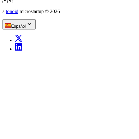
🇫🇷
a
tonoïd
microstartup
©
2026
Español