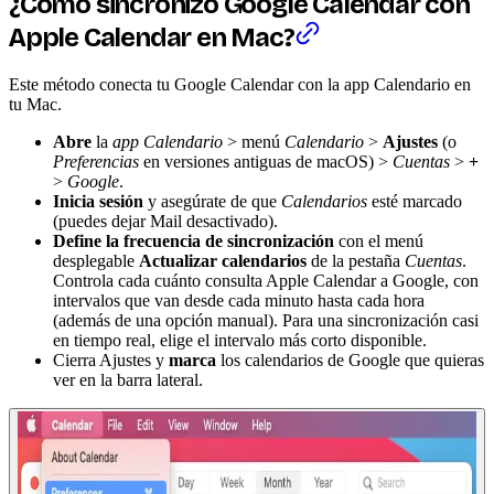
¿Cómo sincronizo Google Calendar con
Apple Calendar en Mac?
Este método conecta tu Google Calendar con la app Calendario en
tu Mac.
Abre
la
app Calendario
> menú
Calendario
>
Ajustes
(o
Preferencias
en versiones antiguas de macOS) >
Cuentas
>
+
>
Google
.
Inicia sesión
y asegúrate de que
Calendarios
esté marcado
(puedes dejar Mail desactivado).
Define la frecuencia de sincronización
con el menú
desplegable
Actualizar calendarios
de la pestaña
Cuentas
.
Controla cada cuánto consulta Apple Calendar a Google, con
intervalos que van desde cada minuto hasta cada hora
(además de una opción manual). Para una sincronización casi
en tiempo real, elige el intervalo más corto disponible.
Cierra Ajustes y
marca
los calendarios de Google que quieras
ver en la barra lateral.