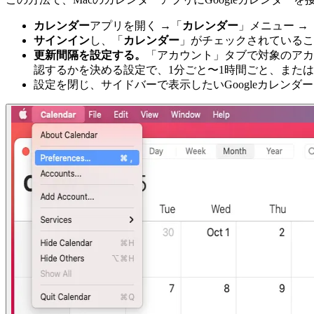
カレンダー
アプリを開く →「
カレンダー
」メニュー →
サインイン
し、「
カレンダー
」がチェックされているこ
更新間隔を設定する。
「アカウント」タブで対象のアカ
認するかを決める設定で、1分ごと〜1時間ごと、また
設定を閉じ、サイドバーで表示したいGoogleカレンダ