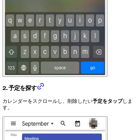
2. 予定を探す
カレンダーをスクロールし、削除したい
予定をタップ
しま
す。