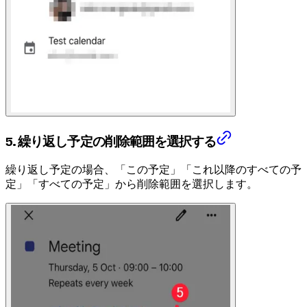
5. 繰り返し予定の削除範囲を選択する
繰り返し予定の場合、「この予定」「これ以降のすべての予
定」「すべての予定」から削除範囲を選択します。