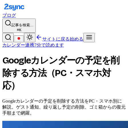
ブログ
記事を検索...
⌘K
サイトに戻る
始める
カレンダー連携
7分で読めます
Googleカレンダーの予定を削
除する方法（PC・スマホ対
応）
Googleカレンダーの予定を削除する方法をPC・スマホ別に
解説。ゲスト通知、繰り返し予定の削除、ゴミ箱からの復元
手順まで網羅。