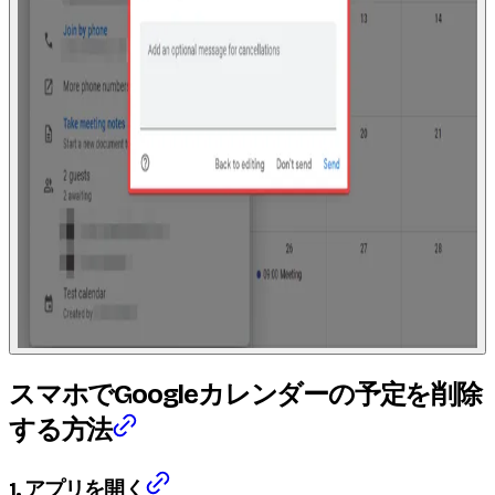
スマホでGoogleカレンダーの予定を削除
する方法
1. アプリを開く