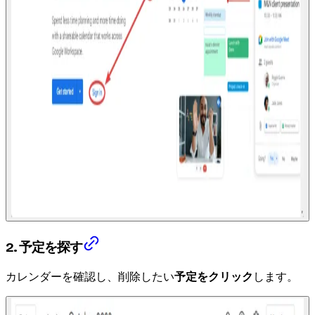
2. 予定を探す
カレンダーを確認し、削除したい
予定をクリック
します。