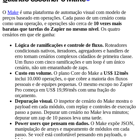
O
Make
é uma plataforma de automação visual com modelo de
preços baseado em operações. Cada passo de um cenário conta
como uma operação, e operações são cerca de
10 vezes mais
baratas que tarefas do Zapier no mesmo nível
. Os quatro
cenários em que ele ganha:
Lógica de ramificações e controle de fluxo.
Roteadores
condicionais nativos, iteradores, agregadores e handlers de
erro tornam cenários complexos cidadãos de primeira classe.
Um fluxo com cinco ramificações e um loop é um único
cenário, não um emaranhado de zaps.
Custo em volume.
O plano Core do Make a
US$ 12/mês
inclui 10.000 operações, o que cobre a maioria dos fluxos
pessoais e de equipes pequenas. O mesmo escopo no Zapier
Pro começa em US$ 19,99/mês com uma fração do
orçamento.
Depuração visual.
O inspetor de cenário do Make mostra o
payload em cada módulo, com replay e controles de execução
passo a passo. Depurar um cenário no Make leva minutos;
depurar um zap de 10 passos leva uma tarde.
Power users que pensam em dados.
O Make expõe JSON,
manipulação de arrays e mapeamento de módulos em cada
passo. Se você está confortável pensando em payloads, o