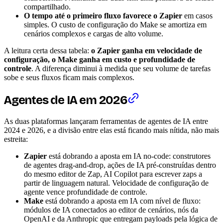
compartilhado.
O tempo até o primeiro fluxo favorece o Zapier
em casos
simples. O custo de configuração do Make se amortiza em
cenários complexos e cargas de alto volume.
A leitura certa dessa tabela:
o Zapier ganha em velocidade de
configuração, o Make ganha em custo e profundidade de
controle
. A diferença diminui à medida que seu volume de tarefas
sobe e seus fluxos ficam mais complexos.
Agentes de IA em 2026
As duas plataformas lançaram ferramentas de agentes de IA entre
2024 e 2026, e a divisão entre elas está ficando mais nítida, não mais
estreita:
Zapier
está dobrando a aposta em IA no-code: construtores
de agentes drag-and-drop, ações de IA pré-construídas dentro
do mesmo editor de Zap, AI Copilot para escrever zaps a
partir de linguagem natural. Velocidade de configuração de
agente vence profundidade de controle.
Make
está dobrando a aposta em IA com nível de fluxo:
módulos de IA conectados ao editor de cenários, nós da
OpenAI e da Anthropic que entregam payloads pela lógica de