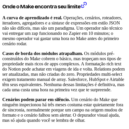
Onde o Make encontra seu limite
A curva de aprendizado é real.
Operações, cenários, roteadores,
iteradores, agregadores e a sintaxe de expressões em estilo JSON
não são difíceis, mas são um paradigma. Um operador não técnico
vai entregar um zap funcionando no Zapier em 10 minutos; o
mesmo operador vai gastar uma hora no Make antes do primeiro
cenário rodar.
Casos de borda dos módulos atrapalham.
Os módulos pré-
construídos do Make cobrem o básico, mas tropeçam nos tipos de
propriedade mais ricos de apps complexos. A formatação rich text
do Notion pode achatar em viagens de ida e volta. Relations podem
ser atualizadas, mas não criadas do zero. Propriedades multi-select
exigem tratamento manual de array. Salesforce, HubSpot e Airtable
têm seus equivalentes. Nenhuma dessas limitações é definitiva, mas
cada uma custa uma hora na primeira vez que te surpreende.
Cenários podem parar em silêncio.
Um cenário do Make que
ninguém inspecionou há três meses costuma estar quietamente fora
de sincronia, normalmente porque um campo na origem mudou de
formato e o cenário falhou sem alertar. O depurador visual ajuda,
mas só ajuda quando você se lembra de olhar.