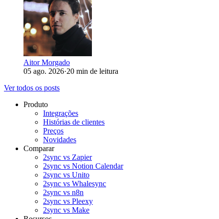
Aitor Morgado
05 ago. 2026
·
20 min de leitura
Ver todos os posts
Produto
Integrações
Histórias de clientes
Preços
Novidades
Comparar
2sync vs Zapier
2sync vs Notion Calendar
2sync vs Unito
2sync vs Whalesync
2sync vs n8n
2sync vs Pleexy
2sync vs Make
Recursos