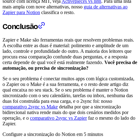
source com licença MIT, veja
Activepieces vs n8n
. Para uma lista
mais ampla com nove alternativas, nosso
guia de alternativas ao
Zapier para Notion
classifica o resto.
Conclusão
Zapier e Make são ferramentas reais que resolvem problemas reais.
A escolha entre as duas é material: polimento e amplitude de um
lado, controle e profundidade do outro. A maioria dos leitores que
procura essa comparação confunde duas perguntas, e a resposta
certa depende de qual você está realmente fazendo.
Você precisa de
automação, ou precisa de sincronização?
Se o seu problema é conectar muitos apps com lógica customizada,
o Zapier ou o Make é a sua ferramenta, e o resto deste artigo diz
qual encaixa no seu stack. Se o seu problema é manter o Notion
sincronizado com o seu calendário, tarefas ou inbox, nenhuma das
duas foi construída para essa carga, e o 2sync foi: nosso
comparativo 2sync vs Make
detalha por que a sincronização
bidirecional nativa rende mais do que dois cenários medidos por
operação, e o
comparativo 2sync vs Zapier
faz o mesmo do lado do
Zapier.
Configure a sincronização do Notion em 5 minutos