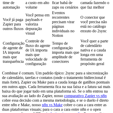
time de
a custo em alto
ficar babá de
camada fazendo o
automação
volume
zaps ou cenários
que faz melhor
Eventos
Você pensa em
recorrentes
O conector que
Você já paga
payloads e
precisam virar
você precisa não
Zapier para
valoriza
páginas
está no catálogo
outros fluxos
depuração
individuais no
enxuto do 2sync
visual
Notion
Controle de
Você quer a parte
Configuração
Tempo de
fluxo do agente
de calendário
de agente de
configuração
de IA importa
nativa e a cauda
IA importa
importa mais que
mais que
longa em uma
mais que
amplitude de
velocidade de
ferramenta de
transparência
conectores
configuração
propósito geral
Combinar é comum. Um padrão típico: 2sync para a sincronização
de calendário, tarefas e contatos (onde o tratamento bidirecional é
mais forte), Zapier ou Make para a cauda longa de gatilhos pontuais
em outros apps. Cada ferramenta fica na sua faixa e a fatura sai mais
baixa do que jogar tudo em uma plataforma só. Se o n8n entrou na
sua avaliação ao lado do Zapier, nosso
comparativo Zapier vs n8n
cobre essa decisão com a mesma metodologia, e se o duelo é direto
entre n8n e Make, nosso
n8n vs Make
cobre o cara a cara entre as
duas plataformas visuais; para o cara a cara entre n8n e o open