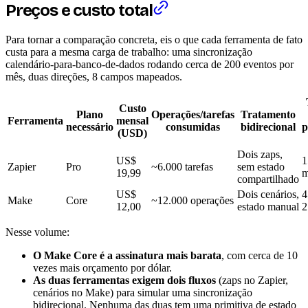
Preços e custo total
Para tornar a comparação concreta, eis o que cada ferramenta de fato
custa para a mesma carga de trabalho: uma sincronização
calendário-para-banco-de-dados rodando cerca de 200 eventos por
mês, duas direções, 8 campos mapeados.
Custo
Plano
Operações/tarefas
Tratamento
Ferramenta
mensal
necessário
consumidas
bidirecional
p
(USD)
Dois zaps,
US$
1
Zapier
Pro
~6.000 tarefas
sem estado
19,99
m
compartilhado
US$
Dois cenários,
4
Make
Core
~12.000 operações
12,00
estado manual
2
Nesse volume:
O Make Core é a assinatura mais barata
, com cerca de 10
vezes mais orçamento por dólar.
As duas ferramentas exigem dois fluxos
(zaps no Zapier,
cenários no Make) para simular uma sincronização
bidirecional. Nenhuma das duas tem uma primitiva de estado