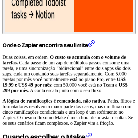
Onde o Zapier encontra seu limite
Duas coisas, em ordem.
O custo se acumula com o volume de
tarefas.
Cada passo de um zap de múltiplos passos consome uma
tarefa, e uma sincronização "bidirecional" entre dois apps são dois
zaps, cada um contando suas tarefas separadamente. Com 5.000
tarefas por mês você normalmente está no plano Pro, entre
US$
19,99 e US$ 49 por mês
; com 50.000 você está no Team a
US$
299 por mês
. A conta escala junto com o seu fluxo.
A lógica de ramificações é remendada, não nativa.
Paths, filtros e
formatadores resolvem a maior parte dos casos, mas um fluxo com
cinco ramificações condicionais e um loop é um sofrimento no
Zapier. O mesmo fluxo no Make é meia hora de arrastar e soltar. Se
os seus cenários ficam complexos, o Zapier vira a fricção.
Quando escolher o Make