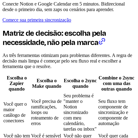
Conecte Notion e Google Calendar em 5 minutos. Bidirecional
desde o primeiro dia, sem zaps ou cenários para aprender.
Comece sua primeira sincronização
Matriz de decisão: escolha pela
necessidade, não pela marca
As três ferramentas otimizam para problemas diferentes. A regra de
decisão mais limpa é começar pelo seu fluxo real e escolher a
ferramenta que o resolve.
Escolha o
Combine o 2sync
Escolha o
Escolha o 2sync
Zapier
com uma das
Make quando
quando
quando
outras quando
Seu problema é
Você precisa de
"manter o
Seu fluxo tem
Você quer o
ramificações,
Notion
componente de
maior
loops ou
sincronizado
sincronização e
catálogo de
roteamento de
com meu
componente de
conectores
erros
calendário,
automação
tarefas ou inbox"
Você não tem
Você é sensível
Você não quer
Você quer cada