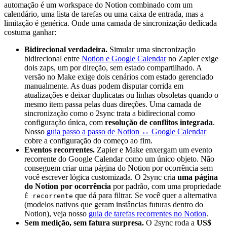
automação é um workspace do Notion combinado com um
calendário, uma lista de tarefas ou uma caixa de entrada, mas a
limitação é genérica. Onde uma camada de sincronização dedicada
costuma ganhar:
Bidirecional verdadeira.
Simular uma sincronização
bidirecional entre
Notion e Google Calendar
no Zapier exige
dois zaps, um por direção, sem estado compartilhado. A
versão no Make exige dois cenários com estado gerenciado
manualmente. As duas podem disputar corrida em
atualizações e deixar duplicatas ou linhas obsoletas quando o
mesmo item passa pelas duas direções. Uma camada de
sincronização como o 2sync trata a bidirecional como
configuração única, com
resolução de conflitos integrada
.
Nosso
guia passo a passo de Notion ↔ Google Calendar
cobre a configuração do começo ao fim.
Eventos recorrentes.
Zapier e Make enxergam um evento
recorrente do Google Calendar como um único objeto. Não
conseguem criar uma página do Notion por ocorrência sem
você escrever lógica customizada. O 2sync cria
uma página
do Notion por ocorrência
por padrão, com uma propriedade
que dá para filtrar. Se você quer a alternativa
É recorrente
(modelos nativos que geram instâncias futuras dentro do
Notion), veja nosso
guia de tarefas recorrentes no Notion
.
Sem medição, sem fatura surpresa.
O 2sync roda a
US$