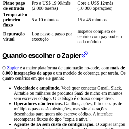
Plano pago
Pro a US$ 19,99/mês
Core a US$ 12/mês
de entrada
(2.000 tarefas)
(10.000 operações)
Tempo até o
primeiro
5 a 10 minutos
15 a 45 minutos
fluxo
Inspetor completo de
Depuração
Log passo a passo por
cenário com payload em
visual
execução
cada módulo
Quando escolher o Zapier
O
Zapier
é a maior plataforma de automação no-code, com
mais de
8.000 integrações de apps
e um modelo de cobrança por tarefa. Os
quatro cenários em que ele ganha:
Velocidade e amplitude.
Você quer conectar Gmail, Slack,
Airtable ou milhares de produtos SaaS de nicho em minutos,
sem escrever código. O catálogo é o fosso competitivo.
Operadores não técnicos.
Gatilhos, ações, filtros e zaps de
múltiplos passos são abstrações, mas são abstrações
desenhadas para quem não escreve código. A interface
recompensa fluxos do tipo "copia e ativa".
Agentes de IA sem custo de configuração.
O Zapier lançou