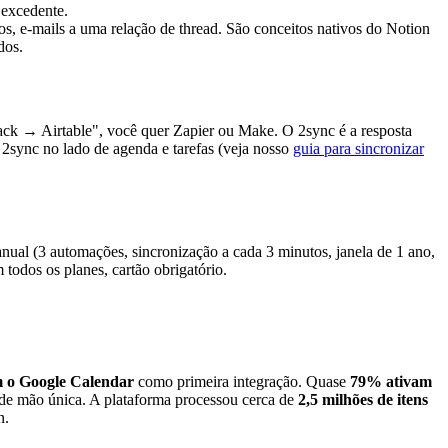
 excedente.
os, e-mails a uma relação de thread. São conceitos nativos do Notion
dos.
Slack → Airtable", você quer Zapier ou Make. O 2sync é a resposta
2sync no lado de agenda e tarefas (veja nosso
guia para sincronizar
ual (3 automações, sincronização a cada 3 minutos, janela de 1 ano,
 todos os planes, cartão obrigatório.
m o Google Calendar
como primeira integração. Quase
79% ativam
 de mão única. A plataforma processou cerca de
2,5 milhões de itens
n.