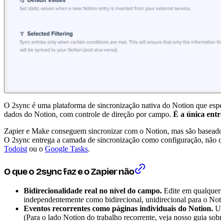
O 2sync é uma plataforma de sincronização nativa do Notion que es
dados do Notion, com controle de direção por campo.
É a única entr
Zapier e Make conseguem sincronizar com o Notion, mas são baseados
O 2sync entrega a camada de sincronização como configuração, não co
Todoist
ou o
Google Tasks
.
O que o 2sync faz e o Zapier não
Bidirecionalidade real no nível do campo.
Edite em qualquer
independentemente como bidirecional, unidirecional para o Not
Eventos recorrentes como páginas individuais do Notion.
Um
(Para o lado Notion do trabalho recorrente, veja nosso guia so