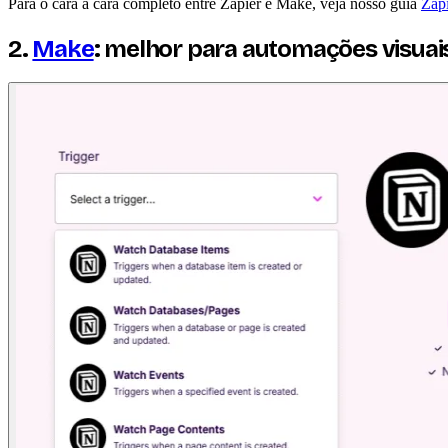
Para o cara a cara completo entre Zapier e Make, veja nosso guia
Zap
2.
Make
: melhor para automações visua