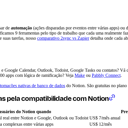
isar de
automação
(ações disparadas por eventos entre várias apps) ou 
ssificamos 9 ferramentas pelo tipo de trabalho que cada uma realmente f
e suas tarefas, nosso
comparativo 2sync vs Zapier
detalha onde cada a
n
e Google Calendar, Outlook, Todoist, Google Tasks ou contatos? Vá d
00 apps com lógica de ramificação? Veja
Make
ou
Pabbly Connect
.
tomações nativas de banco de dados
do Notion. São gratuitas no plano 
das pela compatibilidade com Notion
usuários do Notion quando
Pre
l real entre Notion e Google, Outlook ou Todoist
US$ 7/mês anual
a complexas entre várias apps
US$ 12/mês