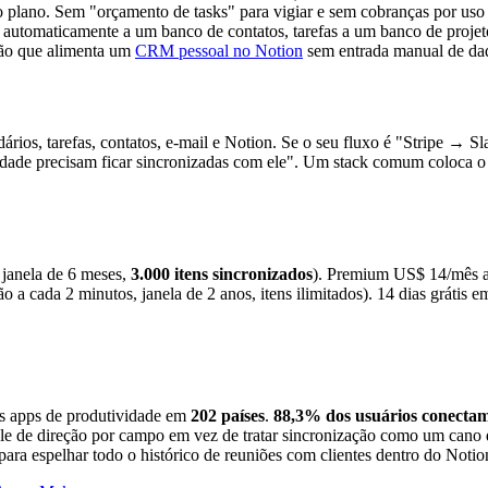
 plano. Sem "orçamento de tasks" para vigiar e sem cobranças por uso
 automaticamente a um banco de contatos, tarefas a um banco de projet
rão que alimenta um
CRM pessoal no Notion
sem entrada manual de da
ários, tarefas, contatos, e-mail e Notion. Se o seu fluxo é "Stripe → 
idade precisam ficar sincronizadas com ele". Um stack comum coloca o 
 janela de 6 meses,
3.000 itens sincronizados
). Premium US$ 14/mês an
a cada 2 minutos, janela de 2 anos, itens ilimitados). 14 dias grátis em
s apps de produtividade em
202 países
.
88,3% dos usuários conecta
trole de direção por campo em vez de tratar sincronização como um cano
ara espelhar todo o histórico de reuniões com clientes dentro do Notio