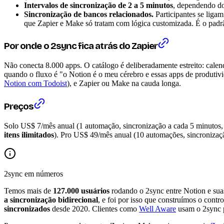
Intervalos de sincronização de 2 a 5 minutos
, dependendo do
Sincronização de bancos relacionados.
Participantes se ligam
que Zapier e Make só tratam com lógica customizada. É o pad
Por onde o 2sync fica atrás do Zapier
Não conecta 8.000 apps. O catálogo é deliberadamente estreito: calend
quando o fluxo é "o Notion é o meu cérebro e essas apps de produtiv
Notion com Todoist
), e Zapier ou Make na cauda longa.
Preços
Solo US$ 7/mês anual (1 automação, sincronização a cada 5 minutos,
itens ilimitados
). Pro US$ 49/mês anual (10 automações, sincronização 
2sync em números
Temos mais de
127.000 usuários
rodando o 2sync entre Notion e sua
a sincronização bidirecional
, e foi por isso que construímos o con
sincronizados
desde 2020. Clientes como
Well Aware
usam o 2sync p