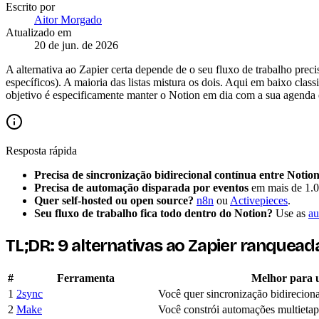
Escrito por
Aitor Morgado
Atualizado em
20 de jun. de 2026
A alternativa ao Zapier certa depende de o seu fluxo de trabalho prec
específicos). A maioria das listas mistura os dois. Aqui em baixo cla
objetivo é especificamente manter o Notion em dia com a sua agenda 
Resposta rápida
Precisa de sincronização bidirecional contínua entre Notio
Precisa de automação disparada por eventos
em mais de 1.0
Quer self-hosted ou open source?
n8n
ou
Activepieces
.
Seu fluxo de trabalho fica todo dentro do Notion?
Use as
au
TL;DR: 9 alternativas ao Zapier ranquea
#
Ferramenta
Melhor para 
1
2sync
Você quer sincronização bidireciona
2
Make
Você constrói automações multietap