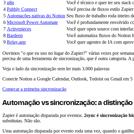
3
n8n
Você é técnico e quer ter seu stack 
4
Pabbly Connect
Você precisa de fluxos estilo Zapi
5
Automações nativas do Notion
Seu fluxo de trabalho roda inteiro 
6
Microsoft Power Automate
Você é profundamente envolvido c
7
Activepieces
Você quer open source com interfac
8
Bardeen
Você automatiza fluxos do Notion 
9
Relay.app
Você quer agentes de IA com apro
Ouvimos "o que eu uso no lugar do Zapier?" várias vezes por semana.
precisa de uma ferramenta de sincronização, que é outra categoria. A 
Veja o lado da sincronização sem ler mais 3.000 palavras
Conecte Notion a Google Calendar, Outlook, Todoist ou Gmail em 5 m
Começar a primeira sincronização
Automação vs sincronização: a distinção 
Zapier é automação disparada por eventos.
2sync é sincronização bi
substitutas. Não são.
Uma automação disparada por evento roda uma vez, quando o gatilho 