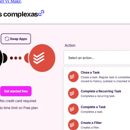
ier vs Make
.
is complexas