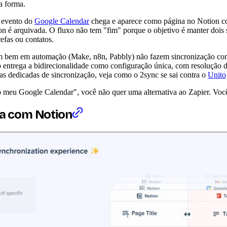
a forma.
m evento do
Google Calendar
chega e aparece como página no Notion co
ion é arquivada. O fluxo não tem "fim" porque o objetivo é manter dois 
efas ou contatos.
am bem em automação (Make, n8n, Pabbly) não fazem sincronização cont
 entrega a bidirecionalidade como configuração única, com resolução d
as dedicadas de sincronização, veja como o 2sync se sai contra o
Unito
o meu Google Calendar", você não quer uma alternativa ao Zapier. Você
va com Notion