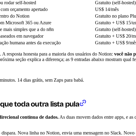
ou rodar self-hosted
Gratuito (self-hoste
er com orçamento apertado
US$ 14/mês
dentro do Notion
Gratuito no plano Pl
om Microsoft 365 ou Azure
Gratuito + US$ 15/u
e mais simples que a do n8n
Gratuito (self-hosted)
baseados em navegador
Gratuito + US$ 20/m
vação humana antes da execução
Gratuito + US$ 9/mê
 A resposta honesta para a maioria dos usuários do Notion:
você não p
próxima seção explica a diferença; as 9 entradas abaixo mostram qual fe
inutos. 14 dias grátis, sem Zaps para babá.
que toda outra lista pula
direcional contínua de dados.
As duas movem dados entre apps, e as 
dispara. Nova linha no Notion, envia uma mensagem no Slack. Novo e-