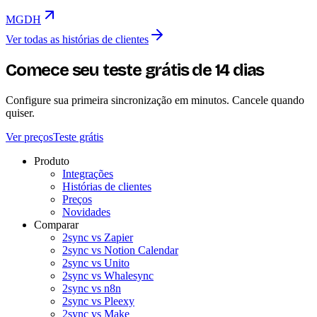
MGDH
Ver todas as histórias de clientes
Comece seu teste grátis de 14 dias
Configure sua primeira sincronização em minutos. Cancele quando
quiser.
Ver preços
Teste grátis
Produto
Integrações
Histórias de clientes
Preços
Novidades
Comparar
2sync vs Zapier
2sync vs Notion Calendar
2sync vs Unito
2sync vs Whalesync
2sync vs n8n
2sync vs Pleexy
2sync vs Make