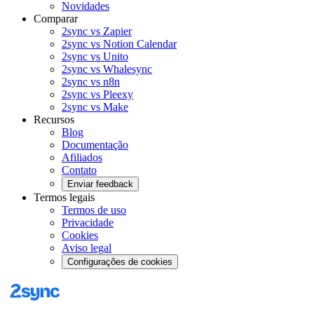
Novidades
Comparar
2sync vs Zapier
2sync vs Notion Calendar
2sync vs Unito
2sync vs Whalesync
2sync vs n8n
2sync vs Pleexy
2sync vs Make
Recursos
Blog
Documentação
Afiliados
Contato
Enviar feedback
Termos legais
Termos de uso
Privacidade
Cookies
Aviso legal
Configurações de cookies