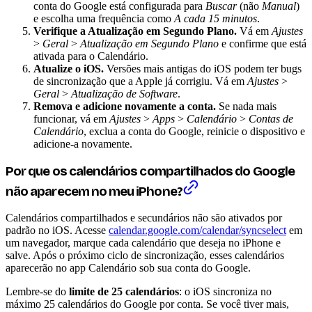
conta do Google está configurada para
Buscar
(não
Manual
)
e escolha uma frequência como
A cada 15 minutos
.
Verifique a Atualização em Segundo Plano.
Vá em
Ajustes
>
Geral
>
Atualização em Segundo Plano
e confirme que está
ativada para o Calendário.
Atualize o iOS.
Versões mais antigas do iOS podem ter bugs
de sincronização que a Apple já corrigiu. Vá em
Ajustes
>
Geral
>
Atualização de Software
.
Remova e adicione novamente a conta.
Se nada mais
funcionar, vá em
Ajustes
>
Apps
>
Calendário
>
Contas de
Calendário
, exclua a conta do Google, reinicie o dispositivo e
adicione-a novamente.
Por que os calendários compartilhados do Google
não aparecem no meu iPhone?
Calendários compartilhados e secundários não são ativados por
padrão no iOS. Acesse
calendar.google.com/calendar/syncselect
em
um navegador, marque cada calendário que deseja no iPhone e
salve. Após o próximo ciclo de sincronização, esses calendários
aparecerão no app Calendário sob sua conta do Google.
Lembre-se do
limite de 25 calendários
: o iOS sincroniza no
máximo 25 calendários do Google por conta. Se você tiver mais,