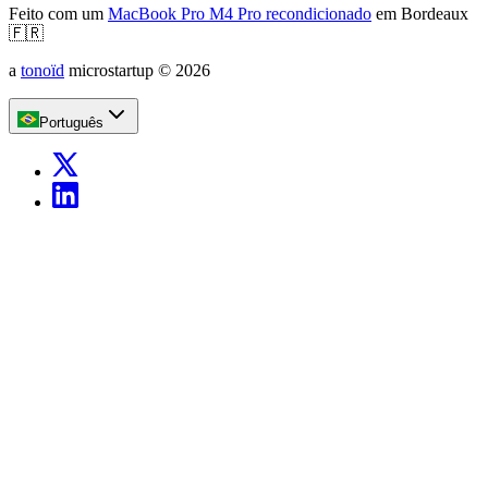
Feito com um
MacBook Pro M4 Pro recondicionado
em Bordeaux
🇫🇷
a
tonoïd
microstartup
©
2026
Português