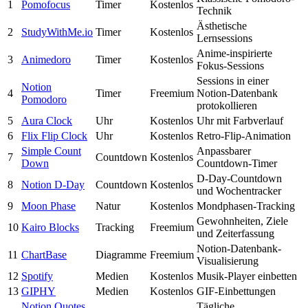
1
Pomofocus
Timer
Kostenlos
Technik
Ästhetische
2
StudyWithMe.io
Timer
Kostenlos
Lernsessions
Anime-inspirierte
3
Animedoro
Timer
Kostenlos
Fokus-Sessions
Sessions in einer
Notion
4
Timer
Freemium
Notion-Datenbank
Pomodoro
protokollieren
5
Aura Clock
Uhr
Kostenlos
Uhr mit Farbverlauf
6
Flix Flip Clock
Uhr
Kostenlos
Retro-Flip-Animation
Simple Count
Anpassbarer
7
Countdown
Kostenlos
Down
Countdown-Timer
D-Day-Countdown
8
Notion D-Day
Countdown
Kostenlos
und Wochentracker
9
Moon Phase
Natur
Kostenlos
Mondphasen-Tracking
Gewohnheiten, Ziele
10
Kairo Blocks
Tracking
Freemium
und Zeiterfassung
Notion-Datenbank-
11
ChartBase
Diagramme
Freemium
Visualisierung
12
Spotify
Medien
Kostenlos
Musik-Player einbetten
13
GIPHY
Medien
Kostenlos
GIF-Einbettungen
Notion Quotes
Tägliche