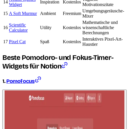
14
Inspiration
Kostenlos
Widget
Motivationszitate
Umgebungsgeräusche-
15
A Soft Murmur
Ambient
Freemium
Mixer
Mathematische und
Scientific
16
Utility
Kostenlos
wissenschaftliche
Calculator
Berechnungen
Interaktives Pixel-Art-
17
Pixel Cat
Spaß
Kostenlos
Haustier
Beste Pomodoro- und Fokus-Timer-
Widgets für Notion
1.
Pomofocus