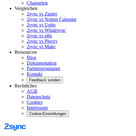
Changelog
Vergleichen
2sync vs Zapier
2sync vs Notion Calendar
2sync vs Unito
2sync vs Whalesync
2sync vs n8n
2sync vs Pleexy
2sync vs Make
Ressourcen
Blog
Dokumentation
Partnerprogramm
Kontakt
Feedback senden
Rechtliches
AGB
Datenschutz
Cookies
Impressum
Cookie-Einstellungen