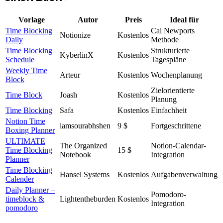
Vorlage
Autor
Preis
Ideal für
Time Blocking
Cal Newports
Notionize
Kostenlos
Daily
Methode
Time Blocking
Strukturierte
KyberlinX
Kostenlos
Schedule
Tagespläne
Weekly Time
Arteur
Kostenlos
Wochenplanung
Block
Zielorientierte
Time Block
Joash
Kostenlos
Planung
Time Blocking
Safa
Kostenlos
Einfachheit
Notion Time
iamsourabhshen
9 $
Fortgeschrittene
Boxing Planner
ULTIMATE
The Organized
Notion-Calendar-
Time Blocking
15 $
Notebook
Integration
Planner
Time Blocking
Hansel Systems
Kostenlos
Aufgabenverwaltung
Calender
Daily Planner –
Pomodoro-
timeblock &
Lightentheburden
Kostenlos
Integration
pomodoro