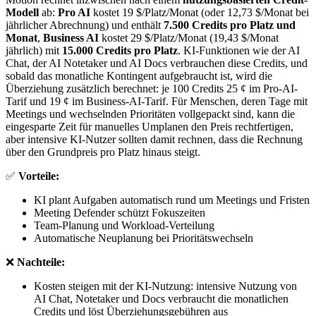
Modell
ab:
Pro AI
kostet 19 $/Platz/Monat (oder 12,73 $/Monat bei
jährlicher Abrechnung) und enthält
7.500 Credits pro Platz und
Monat
,
Business AI
kostet 29 $/Platz/Monat (19,43 $/Monat
jährlich) mit
15.000 Credits pro Platz
. KI-Funktionen wie der AI
Chat, der AI Notetaker und AI Docs verbrauchen diese Credits, und
sobald das monatliche Kontingent aufgebraucht ist, wird die
Überziehung zusätzlich berechnet: je 100 Credits 25 ¢ im Pro-AI-
Tarif und 19 ¢ im Business-AI-Tarif. Für Menschen, deren Tage mit
Meetings und wechselnden Prioritäten vollgepackt sind, kann die
eingesparte Zeit für manuelles Umplanen den Preis rechtfertigen,
aber intensive KI-Nutzer sollten damit rechnen, dass die Rechnung
über den Grundpreis pro Platz hinaus steigt.
✅
Vorteile:
KI plant Aufgaben automatisch rund um Meetings und Fristen
Meeting Defender schützt Fokuszeiten
Team-Planung und Workload-Verteilung
Automatische Neuplanung bei Prioritätswechseln
❌
Nachteile:
Kosten steigen mit der KI-Nutzung: intensive Nutzung von
AI Chat, Notetaker und Docs verbraucht die monatlichen
Credits und löst Überziehungsgebühren aus