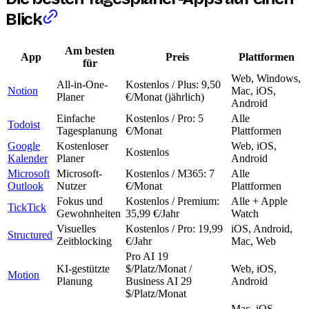
Blick
Am besten
App
Preis
Plattformen
für
Web, Windows,
All-in-One-
Kostenlos / Plus: 9,50
Notion
Mac, iOS,
Planer
€/Monat (jährlich)
Android
Einfache
Kostenlos / Pro: 5
Alle
Todoist
Tagesplanung
€/Monat
Plattformen
Google
Kostenloser
Web, iOS,
Kostenlos
Kalender
Planer
Android
Microsoft
Microsoft-
Kostenlos / M365: 7
Alle
Outlook
Nutzer
€/Monat
Plattformen
Fokus und
Kostenlos / Premium:
Alle + Apple
TickTick
Gewohnheiten
35,99 €/Jahr
Watch
Visuelles
Kostenlos / Pro: 19,99
iOS, Android,
Structured
Zeitblocking
€/Jahr
Mac, Web
Pro AI 19
KI-gestützte
$/Platz/Monat /
Web, iOS,
Motion
Planung
Business AI 29
Android
$/Platz/Monat
Mac, iOS,