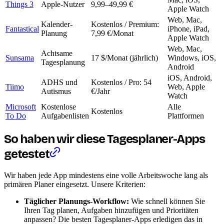
Things 3
Apple-Nutzer
9,99–49,99 €
Apple Watch
Web, Mac,
Kalender-
Kostenlos / Premium:
Fantastical
iPhone, iPad,
Planung
7,99 €/Monat
Apple Watch
Web, Mac,
Achtsame
Sunsama
17 $/Monat (jährlich)
Windows, iOS,
Tagesplanung
Android
iOS, Android,
ADHS und
Kostenlos / Pro: 54
Tiimo
Web, Apple
Autismus
€/Jahr
Watch
Microsoft
Kostenlose
Alle
Kostenlos
To Do
Aufgabenlisten
Plattformen
So haben wir diese Tagesplaner-Apps
getestet
Wir haben jede App mindestens eine volle Arbeitswoche lang als
primären Planer eingesetzt. Unsere Kriterien:
Täglicher Planungs-Workflow:
Wie schnell können Sie
Ihren Tag planen, Aufgaben hinzufügen und Prioritäten
anpassen? Die besten Tagesplaner-Apps erledigen das in