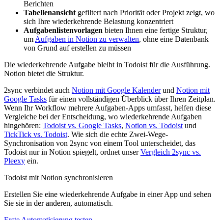
Berichten
Tabellenansicht
gefiltert nach Priorität oder Projekt zeigt, wo
sich Ihre wiederkehrende Belastung konzentriert
Aufgabenlistenvorlagen
bieten Ihnen eine fertige Struktur,
um
Aufgaben in Notion zu verwalten
, ohne eine Datenbank
von Grund auf erstellen zu müssen
Die wiederkehrende Aufgabe bleibt in Todoist für die Ausführung.
Notion bietet die Struktur.
2sync verbindet auch
Notion mit Google Kalender
und
Notion mit
Google Tasks
für einen vollständigen Überblick über Ihren Zeitplan.
Wenn Ihr Workflow mehrere Aufgaben-Apps umfasst, helfen diese
Vergleiche bei der Entscheidung, wo wiederkehrende Aufgaben
hingehören:
Todoist vs. Google Tasks
,
Notion vs. Todoist
und
TickTick vs. Todoist
. Wie sich die echte Zwei-Wege-
Synchronisation von 2sync von einem Tool unterscheidet, das
Todoist nur in Notion spiegelt, ordnet unser
Vergleich 2sync vs.
Pleexy
ein.
Todoist mit Notion synchronisieren
Erstellen Sie eine wiederkehrende Aufgabe in einer App und sehen
Sie sie in der anderen, automatisch.
Erste Automatisierung testen