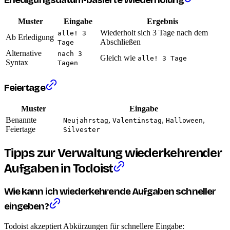
Erledigungsdatum-basierte Wiederholung
Muster
Eingabe
Ergebnis
Wiederholt sich 3 Tage nach dem
alle! 3
Ab Erledigung
Abschließen
Tage
Alternative
nach 3
Gleich wie
alle! 3 Tage
Syntax
Tagen
Feiertage
Muster
Eingabe
Benannte
,
,
,
Neujahrstag
Valentinstag
Halloween
Feiertage
Silvester
Tipps zur Verwaltung wiederkehrender
Aufgaben in Todoist
Wie kann ich wiederkehrende Aufgaben schneller
eingeben?
Todoist akzeptiert Abkürzungen für schnellere Eingabe: