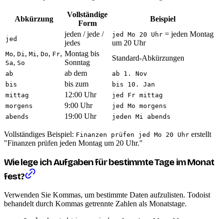
Vollständige
Abkürzung
Beispiel
Form
jeden / jede /
= jeden Montag
jed Mo 20 Uhr
jed
jedes
um 20 Uhr
,
,
,
,
,
Montag bis
Mo
Di
Mi
Do
Fr
Standard-Abkürzungen
,
Sonntag
Sa
So
ab dem
ab
ab 1. Nov
bis zum
bis
bis 10. Jan
12:00 Uhr
mittag
jed Fr mittag
9:00 Uhr
morgens
jed Mo morgens
19:00 Uhr
abends
jeden Mi abends
Vollständiges Beispiel:
erstellt
Finanzen prüfen jed Mo 20 Uhr
"Finanzen prüfen jeden Montag um 20 Uhr."
Wie lege ich Aufgaben für bestimmte Tage im Monat
fest?
Verwenden Sie Kommas, um bestimmte Daten aufzulisten. Todoist
behandelt durch Kommas getrennte Zahlen als Monatstage.