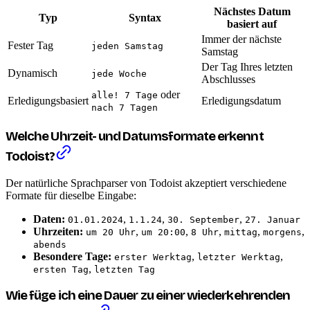
Nächstes Datum
Typ
Syntax
basiert auf
Immer der nächste
Fester Tag
jeden Samstag
Samstag
Der Tag Ihres letzten
Dynamisch
jede Woche
Abschlusses
oder
alle! 7 Tage
Erledigungsbasiert
Erledigungsdatum
nach 7 Tagen
Welche Uhrzeit- und Datumsformate erkennt
Todoist?
Der natürliche Sprachparser von Todoist akzeptiert verschiedene
Formate für dieselbe Eingabe:
Daten:
,
,
,
01.01.2024
1.1.24
30. September
27. Januar
Uhrzeiten:
,
,
,
,
,
um 20 Uhr
um 20:00
8 Uhr
mittag
morgens
abends
Besondere Tage:
,
,
erster Werktag
letzter Werktag
,
ersten Tag
letzten Tag
Wie füge ich eine Dauer zu einer wiederkehrenden