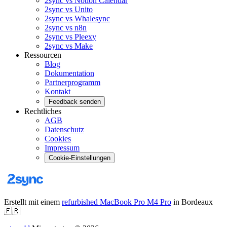
2sync vs Notion Calendar
2sync vs Unito
2sync vs Whalesync
2sync vs n8n
2sync vs Pleexy
2sync vs Make
Ressourcen
Blog
Dokumentation
Partnerprogramm
Kontakt
Feedback senden
Rechtliches
AGB
Datenschutz
Cookies
Impressum
Cookie-Einstellungen
Erstellt mit einem
refurbished MacBook Pro M4 Pro
in Bordeaux
🇫🇷