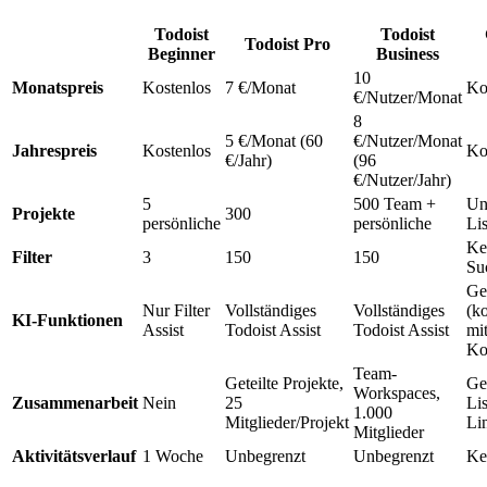
Todoist
Todoist
Todoist Pro
Beginner
Business
10
Monatspreis
Kostenlos
7 €/Monat
Ko
€/Nutzer/Monat
8
5 €/Monat (60
€/Nutzer/Monat
Jahrespreis
Kostenlos
Ko
€/Jahr)
(96
€/Nutzer/Jahr)
5
500 Team +
Un
Projekte
300
persönliche
persönliche
Li
Ke
Filter
3
150
150
Su
Ge
Nur Filter
Vollständiges
Vollständiges
(k
KI-Funktionen
Assist
Todoist Assist
Todoist Assist
mi
Ko
Team-
Geteilte Projekte,
Get
Workspaces,
Zusammenarbeit
Nein
25
Lis
1.000
Mitglieder/Projekt
Li
Mitglieder
Aktivitätsverlauf
1 Woche
Unbegrenzt
Unbegrenzt
Ke