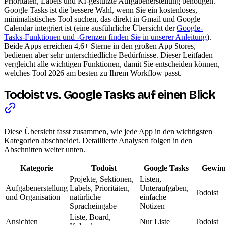
Prioritäten, Labels und KI-gestützte Aufgabenerstellung benötigen.
Google Tasks ist die bessere Wahl, wenn Sie ein kostenloses,
minimalistisches Tool suchen, das direkt in Gmail und Google
Calendar integriert ist (eine ausführliche Übersicht der
Google-
Tasks-Funktionen und -Grenzen finden Sie in unserer Anleitung
).
Beide Apps erreichen 4,6+ Sterne in den großen App Stores,
bedienen aber sehr unterschiedliche Bedürfnisse. Dieser Leitfaden
vergleicht alle wichtigen Funktionen, damit Sie entscheiden können,
welches Tool 2026 am besten zu Ihrem Workflow passt.
Todoist vs. Google Tasks auf einen Blick
Diese Übersicht fasst zusammen, wie jede App in den wichtigsten
Kategorien abschneidet. Detaillierte Analysen folgen in den
Abschnitten weiter unten.
Kategorie
Todoist
Google Tasks
Gewin
Projekte, Sektionen,
Listen,
Aufgabenerstellung
Labels, Prioritäten,
Unteraufgaben,
Todoist
und Organisation
natürliche
einfache
Spracheingabe
Notizen
Liste, Board,
Ansichten
Nur Liste
Todoist