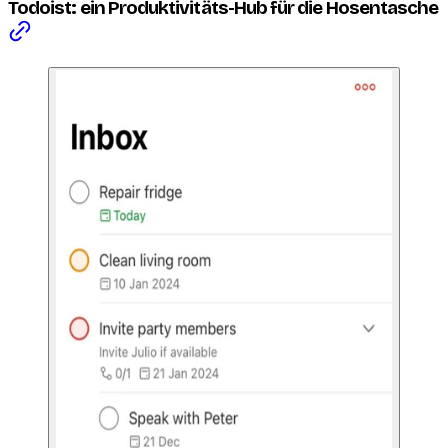
Todoist: ein Produktivitäts-Hub für die Hosentasche