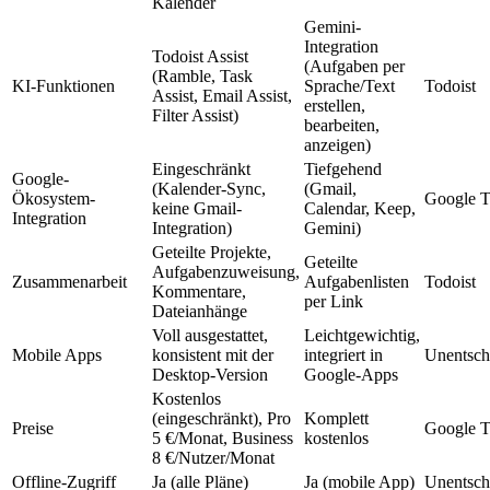
Kalender
Gemini-
Integration
Todoist Assist
(Aufgaben per
(Ramble, Task
KI-Funktionen
Sprache/Text
Todoist
Assist, Email Assist,
erstellen,
Filter Assist)
bearbeiten,
anzeigen)
Eingeschränkt
Tiefgehend
Google-
(Kalender-Sync,
(Gmail,
Ökosystem-
Google T
keine Gmail-
Calendar, Keep,
Integration
Integration)
Gemini)
Geteilte Projekte,
Geteilte
Aufgabenzuweisung,
Zusammenarbeit
Aufgabenlisten
Todoist
Kommentare,
per Link
Dateianhänge
Voll ausgestattet,
Leichtgewichtig,
Mobile Apps
konsistent mit der
integriert in
Unentsch
Desktop-Version
Google-Apps
Kostenlos
(eingeschränkt), Pro
Komplett
Preise
Google T
5 €/Monat, Business
kostenlos
8 €/Nutzer/Monat
Offline-Zugriff
Ja (alle Pläne)
Ja (mobile App)
Unentsch