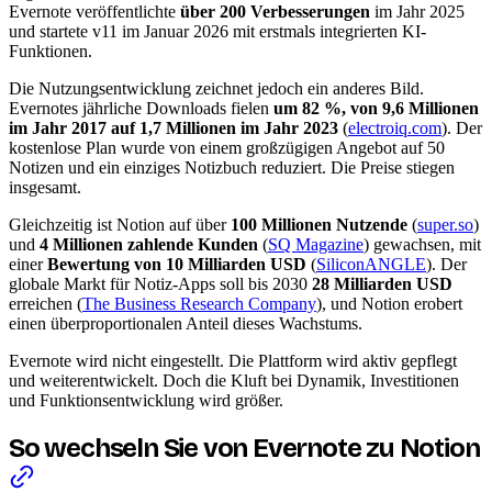
Evernote veröffentlichte
über 200 Verbesserungen
im Jahr 2025
und startete v11 im Januar 2026 mit erstmals integrierten KI-
Funktionen.
Die Nutzungsentwicklung zeichnet jedoch ein anderes Bild.
Evernotes jährliche Downloads fielen
um 82 %, von 9,6 Millionen
im Jahr 2017 auf 1,7 Millionen im Jahr 2023
(
electroiq.com
). Der
kostenlose Plan wurde von einem großzügigen Angebot auf 50
Notizen und ein einziges Notizbuch reduziert. Die Preise stiegen
insgesamt.
Gleichzeitig ist Notion auf über
100 Millionen Nutzende
(
super.so
)
und
4 Millionen zahlende Kunden
(
SQ Magazine
) gewachsen, mit
einer
Bewertung von 10 Milliarden USD
(
SiliconANGLE
). Der
globale Markt für Notiz-Apps soll bis 2030
28 Milliarden USD
erreichen (
The Business Research Company
), und Notion erobert
einen überproportionalen Anteil dieses Wachstums.
Evernote wird nicht eingestellt. Die Plattform wird aktiv gepflegt
und weiterentwickelt. Doch die Kluft bei Dynamik, Investitionen
und Funktionsentwicklung wird größer.
So wechseln Sie von Evernote zu Notion