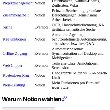
Datenbanken, Kanban-Boards,
Projektmanagement
Notion
Zeitleisten, Wikis
Echtzeit-Bearbeitung, granulare
Zusammenarbeit
Notion
Berechtigungen, gemeinsame
Arbeitsbereiche
OCR, Handschrifterkennung, KI-
Suche
Evernote
gestützte semantische Suche
Autonome Agenten,
KI-Funktionen
Notion
benutzerdefinierte Automatisierung,
arbeitsbereichsweites Q&A
Automatische lokale
Offline-Zugang
Evernote
Synchronisation auf Desktop und
Mobilgeräten
Teilweise Clips, Annotationen,
Web Clipper
Evernote
Screenshots
Unbegrenzte Seiten vs. 50-Notizen-
Kostenloser Plan
Notion
Limit
Mehr Funktionen pro Euro auf
Preis-Leistung
Notion
jeder Stufe
Warum Notion wählen