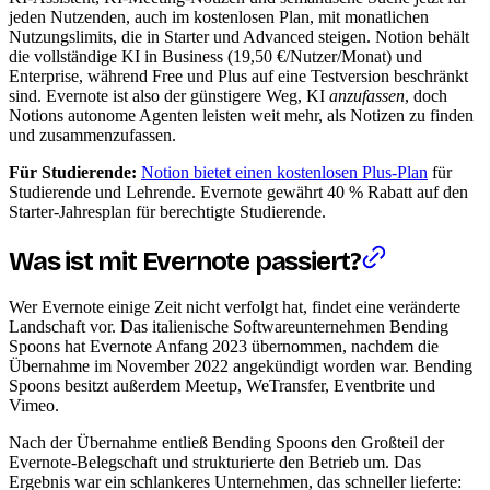
jeden Nutzenden, auch im kostenlosen Plan, mit monatlichen
Nutzungslimits, die in Starter und Advanced steigen. Notion behält
die vollständige KI in Business (19,50 €/Nutzer/Monat) und
Enterprise, während Free und Plus auf eine Testversion beschränkt
sind. Evernote ist also der günstigere Weg, KI
anzufassen
, doch
Notions autonome Agenten leisten weit mehr, als Notizen zu finden
und zusammenzufassen.
Für Studierende:
Notion bietet einen kostenlosen Plus-Plan
für
Studierende und Lehrende. Evernote gewährt 40 % Rabatt auf den
Starter-Jahresplan für berechtigte Studierende.
Was ist mit Evernote passiert?
Wer Evernote einige Zeit nicht verfolgt hat, findet eine veränderte
Landschaft vor. Das italienische Softwareunternehmen Bending
Spoons hat Evernote Anfang 2023 übernommen, nachdem die
Übernahme im November 2022 angekündigt worden war. Bending
Spoons besitzt außerdem Meetup, WeTransfer, Eventbrite und
Vimeo.
Nach der Übernahme entließ Bending Spoons den Großteil der
Evernote-Belegschaft und strukturierte den Betrieb um. Das
Ergebnis war ein schlankeres Unternehmen, das schneller lieferte: