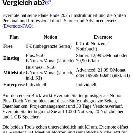
Vergleich ab?
Evernote hat seine Pläne Ende 2025 umstrukturiert und die Stufen
Personal und Professional durch Starter und Advanced ersetzt
(
Evernote-FAQ
).
Plan
Notion
Evernote
0 € (50 Notizen, 1
Free
0 € (unbegrenzte Seiten)
Notizbuch)
Plus: 9,50
Starter: 12,99 €/Monat oder
Einstieg
€/Nutzer/Monat (jährlich)
79,90 €/Jahr
Business: 19,50
Advanced: 21,99 €/Monat
Mittelstufe
€/Nutzer/Monat (jährlich,
oder 199,99 €/Jahr (inkl. KI)
inkl. KI)
Enterprise
Individuell
Individuell
Auf den ersten Blick wirkt Evernote Starter günstiger als Notion
Plus. Doch Notion bietet auf dieser Stufe unbegrenzte Seiten,
Datenbanken, Projektmanagement und 30 Tage Versionsverlauf.
Evernote Starter begrenzt Sie auf 1.000 Notizen, 20 Notizbücher
und 1 GB Speicher.
Die beiden Tools gehen unterschiedlich mit KI um. Evernote öffnet
KI-Assistent, KI-Meeting-Notizen und semantische Suche jetzt für