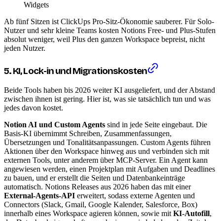
Widgets
Ab fünf Sitzen ist ClickUps Pro-Sitz-Ökonomie sauberer. Für Solo-
Nutzer und sehr kleine Teams kosten Notions Free- und Plus-Stufen
absolut weniger, weil Plus den ganzen Workspace bepreist, nicht
jeden Nutzer.
5. KI, Lock-in und Migrationskosten
Beide Tools haben bis 2026 weiter KI ausgeliefert, und der Abstand
zwischen ihnen ist gering. Hier ist, was sie tatsächlich tun und was
jedes davon kostet.
Notion AI und Custom Agents
sind in jede Seite eingebaut. Die
Basis-KI übernimmt Schreiben, Zusammenfassungen,
Übersetzungen und Tonalitätsanpassungen. Custom Agents führen
Aktionen über den Workspace hinweg aus und verbinden sich mit
externen Tools, unter anderem über MCP-Server. Ein Agent kann
angewiesen werden, einen Projektplan mit Aufgaben und Deadlines
zu bauen, und er erstellt die Seiten und Datenbankeinträge
automatisch. Notions Releases aus 2026 haben das mit einer
External-Agents-API
erweitert, sodass externe Agenten und
Connectors (Slack, Gmail, Google Kalender, Salesforce, Box)
innerhalb eines Workspace agieren können, sowie mit
KI-Autofill
,