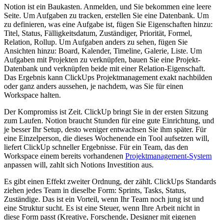
Notion ist ein Baukasten. Anmelden, und Sie bekommen eine leere
Seite. Um Aufgaben zu tracken, erstellen Sie eine Datenbank. Um
zu definieren, was eine Aufgabe ist, fügen Sie Eigenschaften hinzu:
Titel, Status, Fälligkeitsdatum, Zuständiger, Priorität, Formel,
Relation, Rollup. Um Aufgaben anders zu sehen, fügen Sie
Ansichten hinzu: Board, Kalender, Timeline, Galerie, Liste. Um
Aufgaben mit Projekten zu verknüpfen, bauen Sie eine Projekt-
Datenbank und verknüpfen beide mit einer Relation-Eigenschaft.
Das Ergebnis kann ClickUps Projektmanagement exakt nachbilden
oder ganz anders aussehen, je nachdem, was Sie für einen
Workspace halten.
Der Kompromiss ist Zeit. ClickUp bringt Sie in der ersten Sitzung
zum Laufen. Notion braucht Stunden für eine gute Einrichtung, und
je besser Ihr Setup, desto weniger entwachsen Sie ihm später. Für
eine Einzelperson, die dieses Wochenende ein Tool aufsetzen will,
liefert ClickUp schneller Ergebnisse. Für ein Team, das den
Workspace einem bereits vorhandenen
Projektmanagement-System
anpassen will, zahlt sich Notions Investition aus.
Es gibt einen Effekt zweiter Ordnung, der zählt. ClickUps Standards
ziehen jedes Team in dieselbe Form: Sprints, Tasks, Status,
Zuständige. Das ist ein Vorteil, wenn Ihr Team noch jung ist und
eine Struktur sucht. Es ist eine Steuer, wenn Ihre Arbeit nicht in
diese Form passt (Kreative, Forschende, Designer mit eigenen