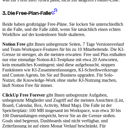
3. Die Free-Plan-Falle
Beide haben großzügige Free-Pläne. Sie locken Sie unterschiedlich
in die Falle, und die Falle zählt, wenn Sie tatsächlich einen echten
Workflow auf der kostenlosen Stufe skalieren.
Notion Free
gibt Ihnen unbegrenzte Seiten, 7 Tage Versionsverlauf
und Team-Workspace-Features für bis zu 10 Mitarbeitende. Die KI-
Grenze ist strenger, als die meisten erwarten: Free und Plus enthalten
nur eine einmalige Notion-KI-Testphase mit etwa 20 Antworten,
kein monatliches Kontingent; sind diese aufgebraucht, stoppen
Funktionen wie KI-Zusammenfassungen, KI-Schreibwerkzeuge
und Custom Agents, bis Sie auf Business upgraden. Für Solo-
Nutzer, die Knowledge-Work ohne starke KI-Nutzung machen,
läuft Notion Free für immer.
ClickUp Free Forever
gibt Ihnen unbegrenzte Aufgaben,
unbegrenzte Mitglieder und Zugriff auf die meisten Ansichten (List,
Board, Calendar, Box, Activity, Mind Map). Die Falle ist der
Speicherplatz: 100 MB insgesamt im Workspace, was etwa 30 bis
100 Dateianhängen entspricht, bevor Sie an die Grenze stoßen.
Goals sind begrenzt, Dashboards sind nicht verfügbar, und
Zeiterfassung ist auf einen Monat Verlauf beschränkt. Für