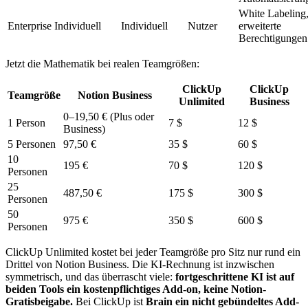
White Labeling
Enterprise
Individuell
Individuell
Nutzer
erweiterte
Berechtigungen
Jetzt die Mathematik bei realen Teamgrößen:
ClickUp
ClickUp
Teamgröße
Notion Business
Unlimited
Business
0–19,50 € (Plus oder
1 Person
7 $
12 $
Business)
5 Personen
97,50 €
35 $
60 $
10
195 €
70 $
120 $
Personen
25
487,50 €
175 $
300 $
Personen
50
975 €
350 $
600 $
Personen
ClickUp Unlimited kostet bei jeder Teamgröße pro Sitz nur rund ein
Drittel von Notion Business. Die KI-Rechnung ist inzwischen
symmetrisch, und das überrascht viele:
fortgeschrittene KI ist auf
beiden Tools ein kostenpflichtiges Add-on, keine Notion-
Gratisbeigabe.
Bei ClickUp ist
Brain ein nicht gebündeltes Add-