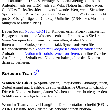
aus Dokumenten (Specs, Verträge, Kunden-Briefings), teils aus
Aufgaben, teils aus CRM, teils aus Wiki. Notion hält alles davon.
ClickUps Tasks-first-Identität verschwendet Wert, wenn Sie keine
Sprints fahren. Plus-Pricing (9,50 €/Mon. auf den Workspace, nicht
pro Sitz) ist günstiger als ClickUp Unlimited (7 $/Nutzer/Mon. im
billigsten bezahlten Plan).
Bauen Sie ein
Notion CRM
für Kunden, einen Projekt-Tracker für
Engagements und eine Wissensdatenbank für alles, was Sie lernen.
Wenn Sie irgendwann jemanden einstellen, skaliert Notion mit
Ihnen und der Workspace bleibt intakt. Synchronisieren Sie
Kalendertermine mit
Notion mit Google Kalender verbinden
und
Aufgaben mit
Notion mit Todoist synchronisieren
, um Ihre tägliche
Ausführung außerhalb von Notion zu halten, ohne den Kontext
darin zu verlieren.
Software-Team
Wählen Sie ClickUp.
Sprint-Zyklen, Story-Points, Abhängigkeiten,
Zeiterfassung und Dashboards sind erstklassige Objekte in ClickUp.
Diese in Notion zu bauen, dauert Wochen und erreicht nie ganz den
Schliff eines zweckgebauten Tools.
Wenn Ihr Team auch viel Langform-Dokumentation schreibt (RFCs,
ADRs, Design-Docs), führen Sie nebenher einen Notion-