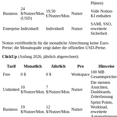
Plänen)
24
19,50
Volle Notion-
Business
$/Nutzer/Mon.
Nutzer
€/Nutzer/Mon.
KI enthalten
(USD)
SAML SSO,
Enterprise
Individuell
Individuell
Nutzer
erweiterte
Sicherheit
Notion veröffentlicht für die monatliche Abrechnung keine Euro-
Preise; die Monatsspalte zeigt daher die offiziellen USD-Preise.
ClickUp
(Anfang 2026, jährlich abgerechnet):
Tarif
Monatlich
Jährlich
Pro
Hinweise
100 MB
Free
0 $
0 $
Workspace
Gesamtspeicher
Die meisten
10
7
Ansichten,
Unlimited
Nutzer
$/Nutzer/Mon.
$/Nutzer/Mon.
Dashboards,
Zeiterfassung
Sprint Points,
19
12
Workload,
Business
Nutzer
$/Nutzer/Mon.
$/Nutzer/Mon.
erweiterte
Automatisierun