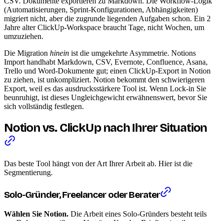
CSV. Dokumente exportieren zu Markdown. Die Workflow-Logik
(Automatisierungen, Sprint-Konfigurationen, Abhängigkeiten)
migriert nicht, aber die zugrunde liegenden Aufgaben schon. Ein 2
Jahre alter ClickUp-Workspace braucht Tage, nicht Wochen, um
umzuziehen.
Die Migration
hinein
ist die umgekehrte Asymmetrie. Notions
Import handhabt Markdown, CSV, Evernote, Confluence, Asana,
Trello und Word-Dokumente gut; einen ClickUp-Export in Notion
zu ziehen, ist unkompliziert. Notion bekommt den schwierigeren
Export, weil es das ausdrucksstärkere Tool ist. Wenn Lock-in Sie
beunruhigt, ist dieses Ungleichgewicht erwähnenswert, bevor Sie
sich vollständig festlegen.
Notion vs. ClickUp nach Ihrer Situation
Das beste Tool hängt von der Art Ihrer Arbeit ab. Hier ist die
Segmentierung.
Solo-Gründer, Freelancer oder Berater
Wählen Sie Notion.
Die Arbeit eines Solo-Gründers besteht teils