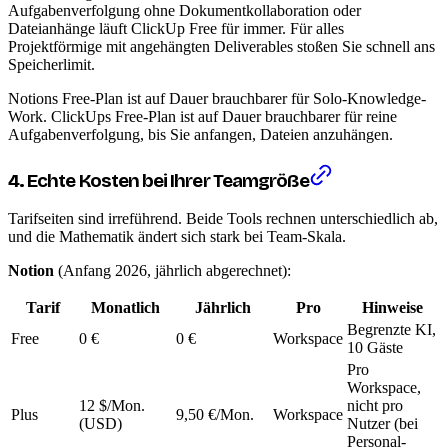
Aufgabenverfolgung ohne Dokumentkollaboration oder
Dateianhänge läuft ClickUp Free für immer. Für alles
Projektförmige mit angehängten Deliverables stoßen Sie schnell ans
Speicherlimit.
Notions Free-Plan ist auf Dauer brauchbarer für Solo-Knowledge-
Work. ClickUps Free-Plan ist auf Dauer brauchbarer für reine
Aufgabenverfolgung, bis Sie anfangen, Dateien anzuhängen.
4. Echte Kosten bei Ihrer Teamgröße
Tarifseiten sind irreführend. Beide Tools rechnen unterschiedlich ab,
und die Mathematik ändert sich stark bei Team-Skala.
Notion
(Anfang 2026, jährlich abgerechnet):
Tarif
Monatlich
Jährlich
Pro
Hinweise
Begrenzte KI,
Free
0 €
0 €
Workspace
10 Gäste
Pro
Workspace,
12 $/Mon.
nicht pro
Plus
9,50 €/Mon.
Workspace
(USD)
Nutzer (bei
Personal-