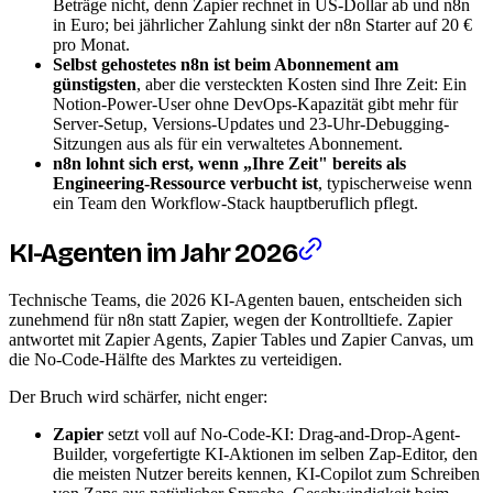
Beträge nicht, denn Zapier rechnet in US-Dollar ab und n8n
in Euro; bei jährlicher Zahlung sinkt der n8n Starter auf 20 €
pro Monat.
Selbst gehostetes n8n ist beim Abonnement am
günstigsten
, aber die versteckten Kosten sind Ihre Zeit: Ein
Notion-Power-User ohne DevOps-Kapazität gibt mehr für
Server-Setup, Versions-Updates und 23-Uhr-Debugging-
Sitzungen aus als für ein verwaltetes Abonnement.
n8n lohnt sich erst, wenn „Ihre Zeit" bereits als
Engineering-Ressource verbucht ist
, typischerweise wenn
ein Team den Workflow-Stack hauptberuflich pflegt.
KI-Agenten im Jahr 2026
Technische Teams, die 2026 KI-Agenten bauen, entscheiden sich
zunehmend für n8n statt Zapier, wegen der Kontrolltiefe. Zapier
antwortet mit Zapier Agents, Zapier Tables und Zapier Canvas, um
die No-Code-Hälfte des Marktes zu verteidigen.
Der Bruch wird schärfer, nicht enger:
Zapier
setzt voll auf No-Code-KI: Drag-and-Drop-Agent-
Builder, vorgefertigte KI-Aktionen im selben Zap-Editor, den
die meisten Nutzer bereits kennen, KI-Copilot zum Schreiben