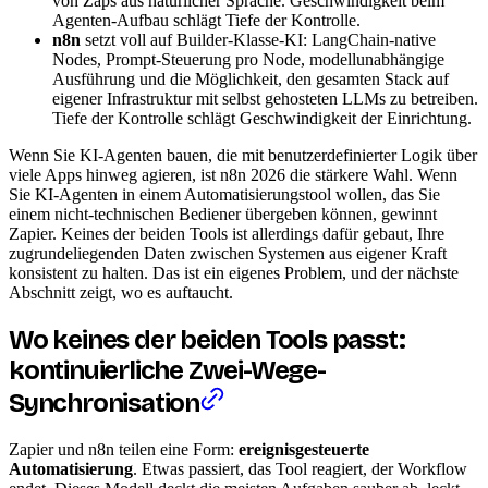
von Zaps aus natürlicher Sprache. Geschwindigkeit beim
Agenten-Aufbau schlägt Tiefe der Kontrolle.
n8n
setzt voll auf Builder-Klasse-KI: LangChain-native
Nodes, Prompt-Steuerung pro Node, modellunabhängige
Ausführung und die Möglichkeit, den gesamten Stack auf
eigener Infrastruktur mit selbst gehosteten LLMs zu betreiben.
Tiefe der Kontrolle schlägt Geschwindigkeit der Einrichtung.
Wenn Sie KI-Agenten bauen, die mit benutzerdefinierter Logik über
viele Apps hinweg agieren, ist n8n 2026 die stärkere Wahl. Wenn
Sie KI-Agenten in einem Automatisierungstool wollen, das Sie
einem nicht-technischen Bediener übergeben können, gewinnt
Zapier. Keines der beiden Tools ist allerdings dafür gebaut, Ihre
zugrundeliegenden Daten zwischen Systemen aus eigener Kraft
konsistent zu halten. Das ist ein eigenes Problem, und der nächste
Abschnitt zeigt, wo es auftaucht.
Wo keines der beiden Tools passt:
kontinuierliche Zwei-Wege-
Synchronisation
Zapier und n8n teilen eine Form:
ereignisgesteuerte
Automatisierung
. Etwas passiert, das Tool reagiert, der Workflow