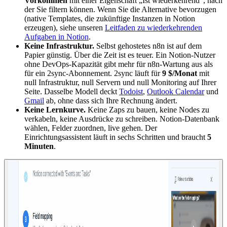
Vorkommen
mit einer Eigenschaft „Ist wiederkehrend", nach
der Sie filtern können. Wenn Sie die Alternative bevorzugen
(native Templates, die zukünftige Instanzen in Notion
erzeugen), siehe unseren
Leitfaden zu wiederkehrenden
Aufgaben in Notion
.
Keine Infrastruktur.
Selbst gehostetes n8n ist auf dem
Papier günstig. Über die Zeit ist es teuer. Ein Notion-Nutzer
ohne DevOps-Kapazität gibt mehr für n8n-Wartung aus als
für ein 2sync-Abonnement. 2sync läuft für
9 $/Monat
mit
null Infrastruktur, null Servern und null Monitoring auf Ihrer
Seite. Dasselbe Modell deckt
Todoist
,
Outlook Calendar
und
Gmail
ab, ohne dass sich Ihre Rechnung ändert.
Keine Lernkurve.
Keine Zaps zu bauen, keine Nodes zu
verkabeln, keine Ausdrücke zu schreiben. Notion-Datenbank
wählen, Felder zuordnen, live gehen. Der
Einrichtungsassistent läuft in sechs Schritten und braucht
5
Minuten
.