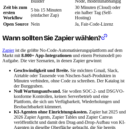
Builder
Node, modellunabhängig
Zeit bis zum
30 Minuten (Cloud) oder
5 bis 15 Minuten
ersten
ein halber Tag (Self-
(einfacher Zap)
Workflow
Hosting)
Open Source
Nein
Ja, Fair-Code-Lizenz
Wann sollten Sie Zapier wählen?
Zapier
ist die größte No-Code-Automatisierungsplattform auf dem
Markt mit
8.000+ App-Integrationen
und einem Preismodell pro
Aufgabe. Die vier Szenarien, in denen Zapier gewinnt:
Geschwindigkeit und Breite.
Sie möchten Gmail, Slack,
Airtable oder Tausende von Nischen-SaaS-Produkten in
Minuten verbinden, ohne Code zu schreiben. Der Katalog ist
der Burggraben.
Null Wartungsaufwand.
Sie wollen SOC-2- und DSGVO-
konforme Kontrollen, keinen Serverbetrieb und eine
Plattform, die sich um Verfügbarkeit, Wiederholungen und
Beobachtbarkeit kümmert.
KI-Agenten ohne Einrichtungskosten.
Zapier hat 2025 und
2026 Zapier Agents, Zapier Tables und Zapier Canvas
veröffentlicht und damit den Drag-and-Drop-Aufbau von KI-
Agenten in dieselbe Oberfläche gebracht, die Sie bereits