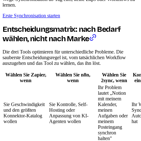
lernen.
Erste Synchronisation starten
Entscheidungsmatrix: nach Bedarf
wählen, nicht nach Marke
Die drei Tools optimieren für unterschiedliche Probleme. Die
sauberste Entscheidungsregel ist, vom tatsächlichen Workflow
auszugehen und das Tool zu wählen, das ihn löst.
Wählen Sie Zapier,
Wählen Sie n8n,
Wählen Sie
Kom
wenn
wenn
2sync, wenn
ei
Ihr Problem
lautet „Notion
mit meinem
Sie Geschwindigkeit
Sie Kontrolle, Self-
Kalender,
Ihr 
und den größten
Hosting oder
meinen
Sync
Konnektor-Katalog
Anpassung von KI-
Aufgaben oder
Auto
wollen
Agenten wollen
meinem
hat
Posteingang
synchron
halten"