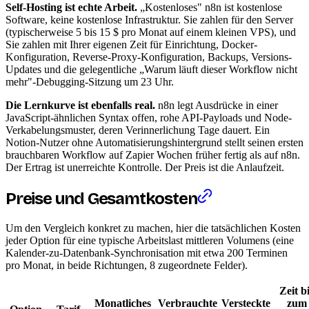
Self-Hosting ist echte Arbeit.
„Kostenloses" n8n ist kostenlose
Software, keine kostenlose Infrastruktur. Sie zahlen für den Server
(typischerweise 5 bis 15 $ pro Monat auf einem kleinen VPS), und
Sie zahlen mit Ihrer eigenen Zeit für Einrichtung, Docker-
Konfiguration, Reverse-Proxy-Konfiguration, Backups, Versions-
Updates und die gelegentliche „Warum läuft dieser Workflow nicht
mehr"-Debugging-Sitzung um 23 Uhr.
Die Lernkurve ist ebenfalls real.
n8n legt Ausdrücke in einer
JavaScript-ähnlichen Syntax offen, rohe API-Payloads und Node-
Verkabelungsmuster, deren Verinnerlichung Tage dauert. Ein
Notion-Nutzer ohne Automatisierungshintergrund stellt seinen ersten
brauchbaren Workflow auf Zapier Wochen früher fertig als auf n8n.
Der Ertrag ist unerreichte Kontrolle. Der Preis ist die Anlaufzeit.
Preise und Gesamtkosten
Um den Vergleich konkret zu machen, hier die tatsächlichen Kosten
jeder Option für eine typische Arbeitslast mittleren Volumens (eine
Kalender-zu-Datenbank-Synchronisation mit etwa 200 Terminen
pro Monat, in beide Richtungen, 8 zugeordnete Felder).
Zeit b
Monatliches
Verbrauchte
Versteckte
zum