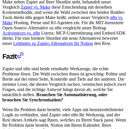
Make neben Zapier auf Ihrer Shortlist steht, behandelt unser
Vergleich
Zapier vs. Make
diese Entscheidung mit derselben
Kostenmethodik; und wenn die Wahl zwischen den beiden Builder-
Tools direkt n8n gegen Make heißt, ordnet unser Vergleich
n8n vs.
Make
Hosting, Preise und KI-Agenten ein. Für die MIT-lizenzierte
Open-Source-Alternative zu n8n vergleicht unser Beitrag
Activepieces vs. n8n
Lizenz, MCP-Unterstützung und Embed-SDK
direkt. Für eine breitere Shortlist mit neun Alternativen bewertet
unser
Leitfaden zu Zapier-Alternativen für Notion
den Rest.
Fazit
Zapier und n8n sind beide ernsthafte Werkzeuge, die echte
Probleme lösen. Die Wahl zwischen ihnen ist gewichtig: Politur und
Breite auf der einen Seite, Kontrolle und Tiefe auf der anderen. Die
meisten Leser, die diesen Vergleich suchen, vermischen jedoch zwei
Fragen, und die richtige Antwort hängt davon ab, welche Sie
tatsächlich stellen.
Brauchen Sie Automatisierung, oder
brauchen Sie Synchronisation?
Wenn Ihr Problem darin besteht, viele Apps mit benutzerdefinierter
Logik zu verbinden, sind Zapier oder n8n Ihr Werkzeug, und der
Rest dieses Artikels sagt Ihnen, welches zu Ihrem Stack passt. Wenn
Ihr Problem darin besteht, Notion mit Ihrem Kalender, Ihren