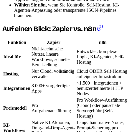
Wählen Sie n8n
, wenn Sie Kontrolle, Self-Hosting, KI-
Agenten-Anpassung oder transparente JSON-Pipelines
brauchen.
Auf einen Blick: Zapier vs. n8n
Funktion
Zapier
n8n
Nicht-technische
Entwickler, komplexe
Nutzer, lineare
Ideal für
Logik, KI-Agenten, Self-
Workflows, schnelle
Hosting
Bereitstellung
Nur Cloud, vollständig
Cloud ODER Self-Hosting
Hosting
verwaltet
auf eigener Infrastruktur
~1.500+ Integrationen +
8.000+ vorgefertigte
Integrationen
benutzerdefinierte HTTP-
Apps
Nodes
Pro Workflow-Ausführung
Pro
(Cloud) oder pauschale
Preismodell
Aufgabenausführung
Servergebühr (Self-
Hosting)
Native KI-Aktionen,
LangChain-native Nodes,
KI-
Drag-and-Drop-Agent-
Prompt-Steuerung pro
Workflows