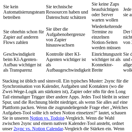
Sie keine Zaps
Sie kein
Sie technische
beaufsichtigen
Jede
Automatisierungsteam
Ressourcen haben und
oder Server
sie 
betreiben
Datenschutz schätzen
warten wollen
Wiederkehrende
Sie über die
Sie ohnehin schon für
Termine zu
Der 
Aufgabenobergrenze
Zapier auf anderen
einzelnen
nich
von Zapier
Flows zahlen
Notion-Seiten
von 
hinauswachsen
werden müssen
Geschwindigkeit
Kontrolle über KI-
Einrichtungszeit
Sie 
beim KI-Agenten-
Agenten wichtiger ist
wichtiger ist als
und 
Aufbau wichtiger ist
als
Konnektor-
allg
als Transparenz
Aufbaugeschwindigkeit
Breite
woll
Stacking ist üblich und sinnvoll. Ein typisches Muster: 2sync für die
Synchronisation von Kalender, Aufgaben und Kontakten (wo die
Zwei-Wege-Logik am stärksten ist), Zapier oder n8n für den Long
Tail einmaliger Trigger über andere Apps. Jedes Tool bleibt in seiner
Spur, und die Rechnung bleibt niedriger, als wenn Sie alles auf eine
Plattform packen. Wenn die zugrundeliegende Frage eher „Welches
Aufgaben-Tool sollte ich neben Notion einsetzen?" lautet, schauen
Sie in unseren
Notion vs. Todoist
-Vergleich. Wenn die Wahl
zwischen 2sync und einem nativen Kalender-Tool ansteht, ordnet
unser
2sync vs. Notion Calendar
-Vergleich die Stärken ein. Wenn