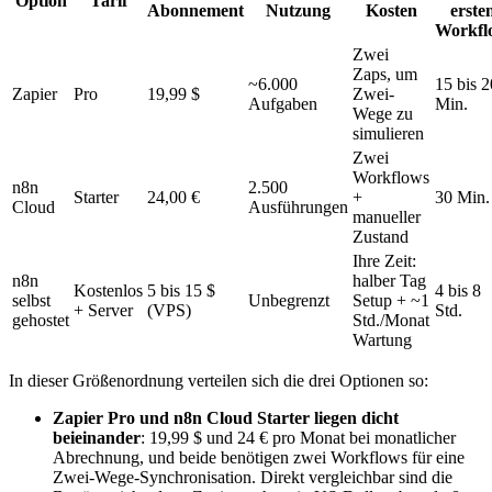
Option
Tarif
Abonnement
Nutzung
Kosten
erste
Workfl
Zwei
Zaps, um
~6.000
15 bis 2
Zapier
Pro
19,99 $
Zwei-
Aufgaben
Min.
Wege zu
simulieren
Zwei
Workflows
n8n
2.500
Starter
24,00 €
+
30 Min.
Cloud
Ausführungen
manueller
Zustand
Ihre Zeit:
n8n
halber Tag
Kostenlos
5 bis 15 $
4 bis 8
selbst
Unbegrenzt
Setup + ~1
+ Server
(VPS)
Std.
gehostet
Std./Monat
Wartung
In dieser Größenordnung verteilen sich die drei Optionen so:
Zapier Pro und n8n Cloud Starter liegen dicht
beieinander
: 19,99 $ und 24 € pro Monat bei monatlicher
Abrechnung, und beide benötigen zwei Workflows für eine
Zwei-Wege-Synchronisation. Direkt vergleichbar sind die