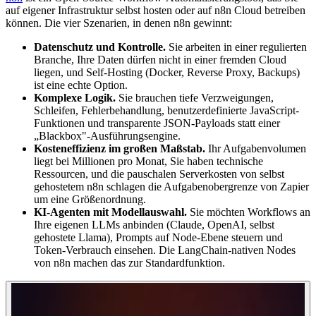
auf eigener Infrastruktur selbst hosten oder auf n8n Cloud betreiben
können. Die vier Szenarien, in denen n8n gewinnt:
Datenschutz und Kontrolle.
Sie arbeiten in einer regulierten
Branche, Ihre Daten dürfen nicht in einer fremden Cloud
liegen, und Self-Hosting (Docker, Reverse Proxy, Backups)
ist eine echte Option.
Komplexe Logik.
Sie brauchen tiefe Verzweigungen,
Schleifen, Fehlerbehandlung, benutzerdefinierte JavaScript-
Funktionen und transparente JSON-Payloads statt einer
„Blackbox"-Ausführungsengine.
Kosteneffizienz im großen Maßstab.
Ihr Aufgabenvolumen
liegt bei Millionen pro Monat, Sie haben technische
Ressourcen, und die pauschalen Serverkosten von selbst
gehostetem n8n schlagen die Aufgabenobergrenze von Zapier
um eine Größenordnung.
KI-Agenten mit Modellauswahl.
Sie möchten Workflows an
Ihre eigenen LLMs anbinden (Claude, OpenAI, selbst
gehostete Llama), Prompts auf Node-Ebene steuern und
Token-Verbrauch einsehen. Die LangChain-nativen Nodes
von n8n machen das zur Standardfunktion.