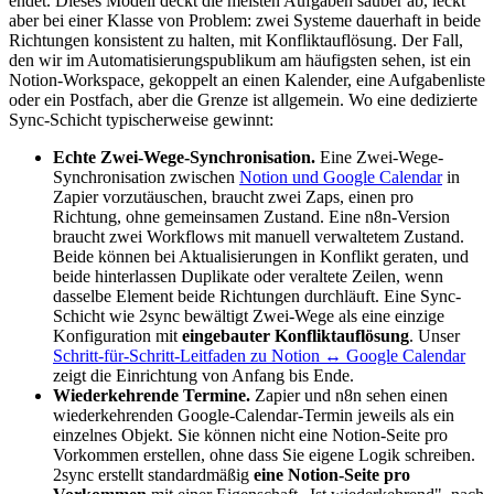
endet. Dieses Modell deckt die meisten Aufgaben sauber ab, leckt
aber bei einer Klasse von Problem: zwei Systeme dauerhaft in beide
Richtungen konsistent zu halten, mit Konfliktauflösung. Der Fall,
den wir im Automatisierungspublikum am häufigsten sehen, ist ein
Notion-Workspace, gekoppelt an einen Kalender, eine Aufgabenliste
oder ein Postfach, aber die Grenze ist allgemein. Wo eine dedizierte
Sync-Schicht typischerweise gewinnt:
Echte Zwei-Wege-Synchronisation.
Eine Zwei-Wege-
Synchronisation zwischen
Notion und Google Calendar
in
Zapier vorzutäuschen, braucht zwei Zaps, einen pro
Richtung, ohne gemeinsamen Zustand. Eine n8n-Version
braucht zwei Workflows mit manuell verwaltetem Zustand.
Beide können bei Aktualisierungen in Konflikt geraten, und
beide hinterlassen Duplikate oder veraltete Zeilen, wenn
dasselbe Element beide Richtungen durchläuft. Eine Sync-
Schicht wie 2sync bewältigt Zwei-Wege als eine einzige
Konfiguration mit
eingebauter Konfliktauflösung
. Unser
Schritt-für-Schritt-Leitfaden zu Notion ↔ Google Calendar
zeigt die Einrichtung von Anfang bis Ende.
Wiederkehrende Termine.
Zapier und n8n sehen einen
wiederkehrenden Google-Calendar-Termin jeweils als ein
einzelnes Objekt. Sie können nicht eine Notion-Seite pro
Vorkommen erstellen, ohne dass Sie eigene Logik schreiben.
2sync erstellt standardmäßig
eine Notion-Seite pro