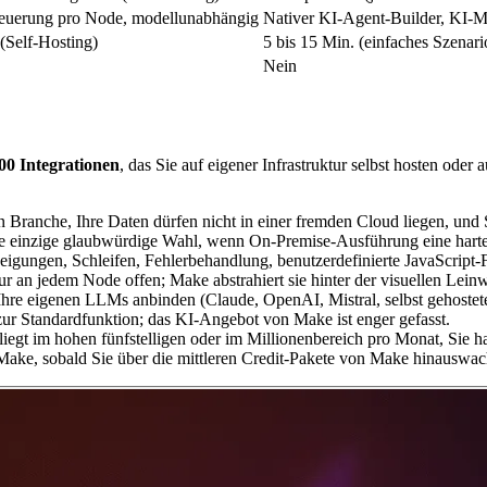
euerung pro Node, modellunabhängig
Nativer KI-Agent-Builder, KI-M
(Self-Hosting)
5 bis 15 Min. (einfaches Szenari
Nein
00 Integrationen
, das Sie auf eigener Infrastruktur selbst hosten ode
ten Branche, Ihre Daten dürfen nicht in einer fremden Cloud liegen, und
die einzige glaubwürdige Wahl, wenn On-Premise-Ausführung eine harte
eigungen, Schleifen, Fehlerbehandlung, benutzerdefinierte JavaScript-
r an jedem Node offen; Make abstrahiert sie hinter der visuellen Lein
hre eigenen LLMs anbinden (Claude, OpenAI, Mistral, selbst gehoste
r Standardfunktion; das KI-Angebot von Make ist enger gefasst.
iegt im hohen fünfstelligen oder im Millionenbereich pro Monat, Sie 
Make, sobald Sie über die mittleren Credit-Pakete von Make hinauswac