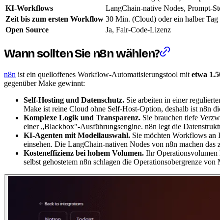
KI-Workflows
LangChain-native Nodes, Prompt-St
Zeit bis zum ersten Workflow
30 Min. (Cloud) oder ein halber Tag 
Open Source
Ja, Fair-Code-Lizenz
Wann sollten Sie n8n wählen?
n8n
ist ein quelloffenes Workflow-Automatisierungstool mit
etwa 1.5
gegenüber Make gewinnt:
Self-Hosting und Datenschutz.
Sie arbeiten in einer regulier
Make ist reine Cloud ohne Self-Host-Option, deshalb ist n8n 
Komplexe Logik und Transparenz.
Sie brauchen tiefe Verzw
einer „Blackbox"-Ausführungsengine. n8n legt die Datenstruktu
KI-Agenten mit Modellauswahl.
Sie möchten Workflows an I
einsehen. Die LangChain-nativen Nodes von n8n machen das zu
Kosteneffizienz bei hohem Volumen.
Ihr Operationsvolumen l
selbst gehostetem n8n schlagen die Operationsobergrenze von 