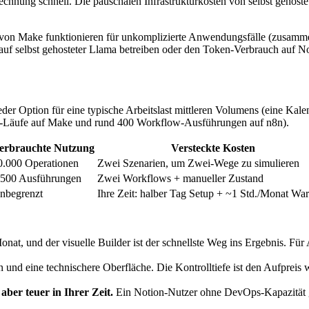
chnung schnell. Die pauschalen Infrastrukturkosten von selbst gehost
n Make funktionieren für unkomplizierte Anwendungsfälle (zusammenfa
 selbst gehosteter Llama betreiben oder den Token-Verbrauch auf No
eder Option für eine typische Arbeitslast mittleren Volumens (eine K
ul-Läufe auf Make und rund 400 Workflow-Ausführungen auf n8n).
erbrauchte Nutzung
Versteckte Kosten
0.000 Operationen
Zwei Szenarien, um Zwei-Wege zu simulieren
.500 Ausführungen
Zwei Workflows + manueller Zustand
nbegrenzt
Ihre Zeit: halber Tag Setup + ~1 Std./Monat Wa
nat, und der visuelle Builder ist der schnellste Weg ins Ergebnis. Für
 und eine technischere Oberfläche. Die Kontrolltiefe ist den Aufprei
aber teuer in Ihrer Zeit.
Ein Notion-Nutzer ohne DevOps-Kapazität g