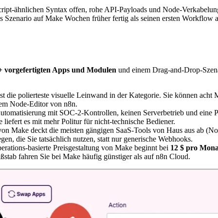
cript-ähnlichen Syntax offen, rohe API-Payloads und Node-Verkabelungs
s Szenario auf Make Wochen früher fertig als seinen ersten Workflow auf
+ vorgefertigten Apps und Modulen
und einem Drag-and-Drop-Szenari
 die polierteste visuelle Leinwand in der Kategorie. Sie können acht
 dem Node-Editor von n8n.
utomatisierung mit SOC-2-Kontrollen, keinen Serverbetrieb und eine P
iefert es mit mehr Politur für nicht-technische Bediener.
on Make deckt die meisten gängigen SaaS-Tools von Haus aus ab (Not
en, die Sie tatsächlich nutzen, statt nur generische Webhooks.
rations-basierte Preisgestaltung von Make beginnt bei
12 $ pro Mona
stab fahren Sie bei Make häufig günstiger als auf n8n Cloud.