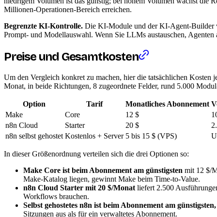
niedrigem Volumen ist das günstig; bei hohem Volumen wächst die Re
Millionen-Operationen-Bereich erreichen.
Begrenzte KI-Kontrolle.
Die KI-Module und der KI-Agent-Builder vo
Prompt- und Modellauswahl. Wenn Sie LLMs austauschen, Agenten auf
Preise und Gesamtkosten
Um den Vergleich konkret zu machen, hier die tatsächlichen Kosten j
Monat, in beide Richtungen, 8 zugeordnete Felder, rund 5.000 Mod
Option
Tarif
Monatliches Abonnement
V
Make
Core
12 $
1
n8n Cloud
Starter
20 $
2
n8n selbst gehostet
Kostenlos + Server
5 bis 15 $ (VPS)
U
In dieser Größenordnung verteilen sich die drei Optionen so:
Make Core ist beim Abonnement am günstigsten
mit 12 $/Mo
Make-Katalog liegen, gewinnt Make beim Time-to-Value.
n8n Cloud Starter mit 20 $/Monat
liefert 2.500 Ausführungen
Workflows brauchen.
Selbst gehostetes n8n ist beim Abonnement am günstigsten, 
Sitzungen aus als für ein verwaltetes Abonnement.