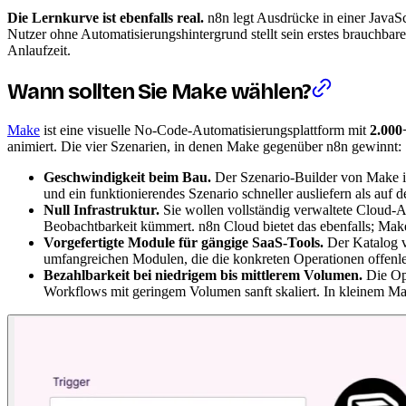
Die Lernkurve ist ebenfalls real.
n8n legt Ausdrücke in einer JavaS
Nutzer ohne Automatisierungshintergrund stellt sein erstes brauchbare
Anlaufzeit.
Wann sollten Sie Make wählen?
Make
ist eine visuelle No-Code-Automatisierungsplattform mit
2.000
animiert. Die vier Szenarien, in denen Make gegenüber n8n gewinnt:
Geschwindigkeit beim Bau.
Der Szenario-Builder von Make ist
und ein funktionierendes Szenario schneller ausliefern als auf
Null Infrastruktur.
Sie wollen vollständig verwaltete Cloud-A
Beobachtbarkeit kümmert. n8n Cloud bietet das ebenfalls; Make l
Vorgefertigte Module für gängige SaaS-Tools.
Der Katalog v
umfangreichen Modulen, die die konkreten Operationen offenleg
Bezahlbarkeit bei niedrigem bis mittlerem Volumen.
Die Ope
Workflows mit geringem Volumen sanft skaliert. In kleinem Maß