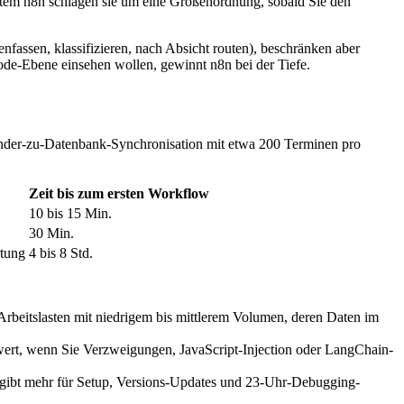
etem n8n schlagen sie um eine Größenordnung, sobald Sie den
ssen, klassifizieren, nach Absicht routen), beschränken aber
de-Ebene einsehen wollen, gewinnt n8n bei der Tiefe.
alender-zu-Datenbank-Synchronisation mit etwa 200 Terminen pro
Zeit bis zum ersten Workflow
10 bis 15 Min.
30 Min.
rtung
4 bis 8 Std.
 Arbeitslasten mit niedrigem bis mittlerem Volumen, deren Daten im
s wert, wenn Sie Verzweigungen, JavaScript-Injection oder LangChain-
ibt mehr für Setup, Versions-Updates und 23-Uhr-Debugging-