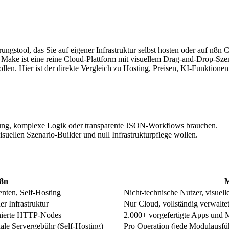
rungstool, das Sie auf eigener Infrastruktur selbst hosten oder auf n8
. Make ist eine reine Cloud-Plattform mit visuellem Drag-and-Drop-Sz
ollen. Hier ist der direkte Vergleich zu Hosting, Preisen, KI-Funktion
ung, komplexe Logik oder transparente JSON-Workflows brauchen.
suellen Szenario-Builder und null Infrastrukturpflege wollen.
8n
nten, Self-Hosting
Nicht-technische Nutzer, visuell
r Infrastruktur
Nur Cloud, vollständig verwalte
inierte HTTP-Nodes
2.000+ vorgefertigte Apps und 
ale Servergebühr (Self-Hosting)
Pro Operation (jede Modulausfü