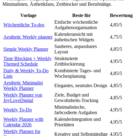
Minimalisten, Ästhetikfans, Zeitblocker und Berufstätige.
Vorlage
Beste für
Bewertung
Einfache wöchentliche
Wöchentliche To-dos
4,85/5
Aufgabenorganisation
Kalenderansicht mit
Aesthetic Weekly planner
4,75/5
ästhetischen Widgets
Sauberes, anpassbares
Simple Weekly Planner
4,85/5
Layout
Time Blocking + Weekly
Strukturierte
4,95/5
Themed Schedule
Zeitblockierung
Daily & Weekly To-Do
Kombinierte Tages- und
4,85/5
Lists
Wochenplanung
Aesthetic Minimalist
Elegantes, neutrales Design
4,85/5
Weekly Planner
Weekly Planner von
Ziele, Budget und
4,85/5
JoyLoveDigital
Gewohnheits-Tracking
Minimalistische,
Weekly To-Do
4,95/5
farbcodierte Aufgaben
Weekly Planner with
Kalenderintegration und
4,95/5
Calendar 2026
Prioritäten
Weekly Planner for
Kreative und Selbstständige
4,95/5