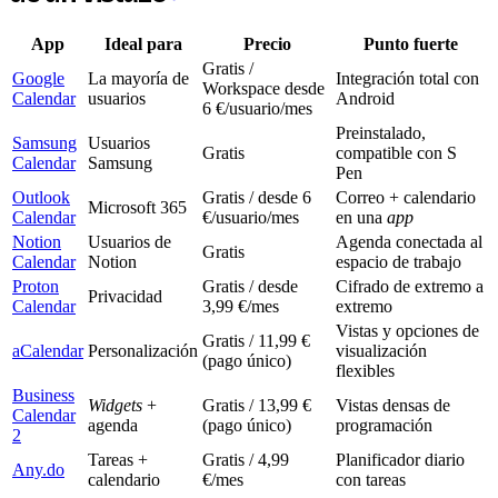
App
Ideal para
Precio
Punto fuerte
Gratis /
Google
La mayoría de
Integración total con
Workspace desde
Calendar
usuarios
Android
6 €/usuario/mes
Preinstalado,
Samsung
Usuarios
Gratis
compatible con S
Calendar
Samsung
Pen
Outlook
Gratis / desde 6
Correo + calendario
Microsoft 365
Calendar
€/usuario/mes
en una
app
Notion
Usuarios de
Agenda conectada al
Gratis
Calendar
Notion
espacio de trabajo
Proton
Gratis / desde
Cifrado de extremo a
Privacidad
Calendar
3,99 €/mes
extremo
Vistas y opciones de
Gratis / 11,99 €
aCalendar
Personalización
visualización
(pago único)
flexibles
Business
Widgets
+
Gratis / 13,99 €
Vistas densas de
Calendar
agenda
(pago único)
programación
2
Tareas +
Gratis / 4,99
Planificador diario
Any.do
calendario
€/mes
con tareas