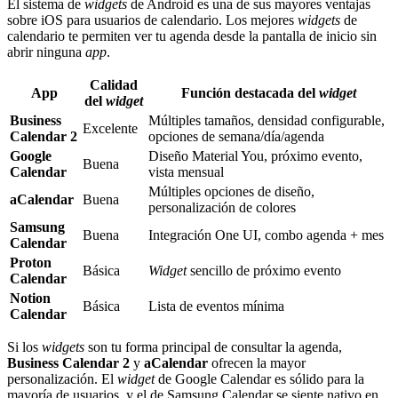
El sistema de
widgets
de Android es una de sus mayores ventajas
sobre iOS para usuarios de calendario. Los mejores
widgets
de
calendario te permiten ver tu agenda desde la pantalla de inicio sin
abrir ninguna
app
.
Calidad
App
Función destacada del
widget
del
widget
Business
Múltiples tamaños, densidad configurable,
Excelente
Calendar 2
opciones de semana/día/agenda
Google
Diseño Material You, próximo evento,
Buena
Calendar
vista mensual
Múltiples opciones de diseño,
aCalendar
Buena
personalización de colores
Samsung
Buena
Integración One UI, combo agenda + mes
Calendar
Proton
Básica
Widget
sencillo de próximo evento
Calendar
Notion
Básica
Lista de eventos mínima
Calendar
Si los
widgets
son tu forma principal de consultar la agenda,
Business Calendar 2
y
aCalendar
ofrecen la mayor
personalización. El
widget
de Google Calendar es sólido para la
mayoría de usuarios, y el de Samsung Calendar se siente nativo en