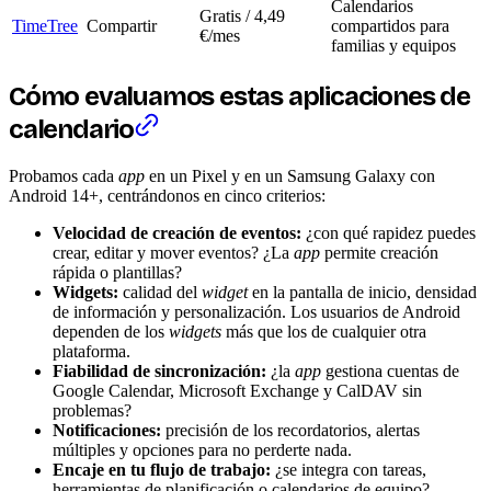
Calendarios
Gratis / 4,49
TimeTree
Compartir
compartidos para
€/mes
familias y equipos
Cómo evaluamos estas aplicaciones de
calendario
Probamos cada
app
en un Pixel y en un Samsung Galaxy con
Android 14+, centrándonos en cinco criterios:
Velocidad de creación de eventos:
¿con qué rapidez puedes
crear, editar y mover eventos? ¿La
app
permite creación
rápida o plantillas?
Widgets:
calidad del
widget
en la pantalla de inicio, densidad
de información y personalización. Los usuarios de Android
dependen de los
widgets
más que los de cualquier otra
plataforma.
Fiabilidad de sincronización:
¿la
app
gestiona cuentas de
Google Calendar, Microsoft Exchange y CalDAV sin
problemas?
Notificaciones:
precisión de los recordatorios, alertas
múltiples y opciones para no perderte nada.
Encaje en tu flujo de trabajo:
¿se integra con tareas,
herramientas de planificación o calendarios de equipo?